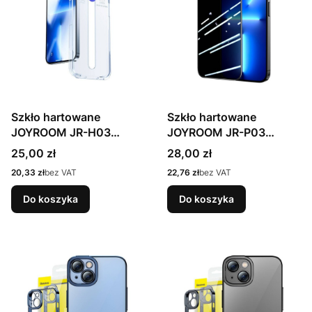
Szkło hartowane
Szkło hartowane
JOYROOM JR-H03
JOYROOM JR-P03
iPhone 14 Plus 6.7in
prywatyzujące iPhone 14
Cena
Cena
25,00 zł
28,00 zł
Plus
Cena
Cena
20,33 zł
bez VAT
22,76 zł
bez VAT
Do koszyka
Do koszyka