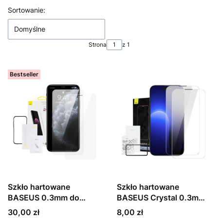
Lista produktów
Sortowanie:
Domyślne
Strona
z 1
Bestseller
Szkło hartowane
Szkło hartowane
BASEUS 0.3mm do
BASEUS Crystal 0.3mm
iPhone XS Max/11 Pro
do iPhone 14 Pro 2szt
Cena
Cena
30,00 zł
8,00 zł