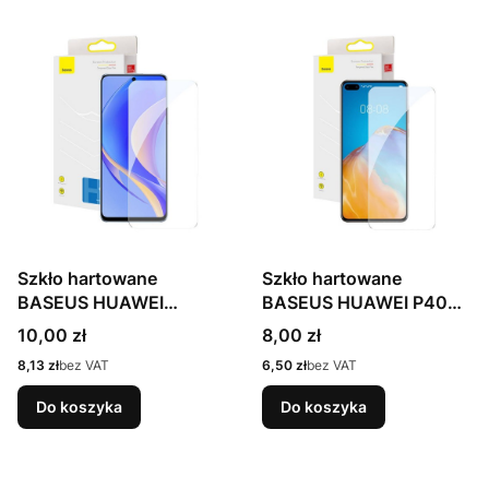
Szkło hartowane
Szkło hartowane
BASEUS HUAWEI
BASEUS HUAWEI P40
Changxiang 50 Pro
(przezroczyste)
Cena
Cena
10,00 zł
8,00 zł
Cena
Cena
8,13 zł
bez VAT
6,50 zł
bez VAT
Do koszyka
Do koszyka