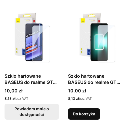
Szkło hartowane
Szkło hartowane
BASEUS do realme GT
BASEUS do realme GT
Neo3 (przezroczyste)
Neo5 (przezroczyste)
Cena
Cena
10,00 zł
10,00 zł
Cena
Cena
8,13 zł
bez VAT
8,13 zł
bez VAT
Powiadom mnie o
Do koszyka
dostępności