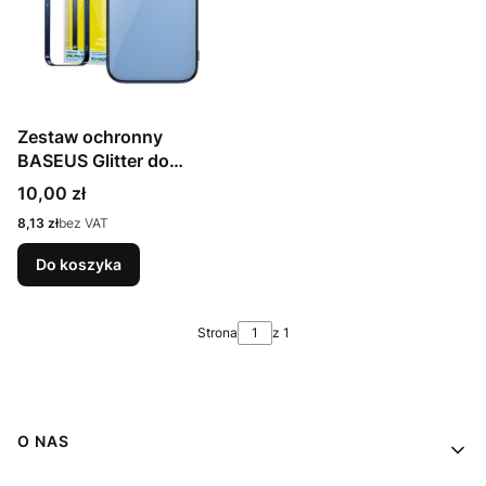
Zestaw ochronny
BASEUS Glitter do
iPhone 14 Pro (niebieski)
Cena
10,00 zł
Cena
8,13 zł
bez VAT
Do koszyka
Strona
z 1
Linki w stopce
O NAS