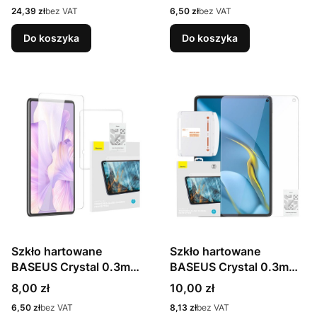
Max 2szt.
Cena
Cena
24,39 zł
bez VAT
6,50 zł
bez VAT
Do koszyka
Do koszyka
Szkło hartowane
Szkło hartowane
BASEUS Crystal 0.3mm
BASEUS Crystal 0.3mm
do MatePad Pro 12.6"
Huawei MatePad 10.8"
Cena
Cena
8,00 zł
10,00 zł
Cena
Cena
6,50 zł
bez VAT
8,13 zł
bez VAT