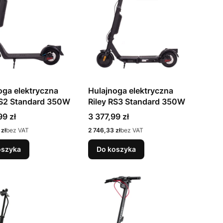
oga elektryczna
Hulajnoga elektryczna
RS2 Standard 350W
Riley RS3 Standard 350W
Cena
99 zł
3 377,99 zł
Cena
zł
bez VAT
2 746,33 zł
bez VAT
oszyka
Do koszyka