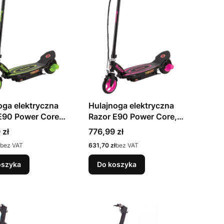
oga elektryczna
Hulajnoga elektryczna
E90 Power Core
Razor E90 Power Core,
802)
różowa (13173861)
Cena
 zł
776,99 zł
Cena
bez VAT
631,70 zł
bez VAT
oszyka
Do koszyka