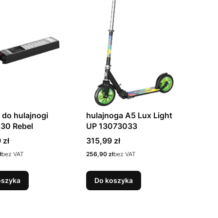
 do hulajnogi
hulajnoga A5 Lux Light
30 Rebel
UP 13073033
Cena
 zł
315,99 zł
Cena
ł
bez VAT
256,90 zł
bez VAT
oszyka
Do koszyka