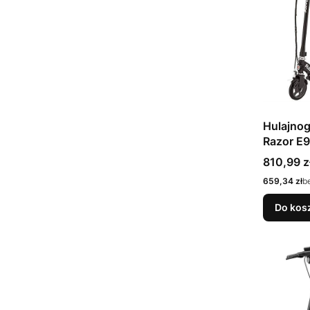
Hulajnog
Razor E
czarna 
Cena
810,99 z
Cena
659,34 zł
b
Do kos