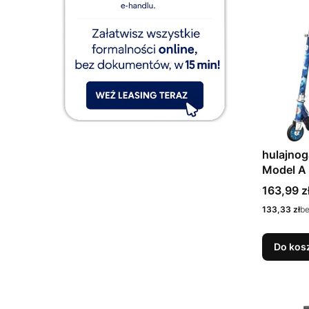
hulajnog
Model A
130103
Cena
163,99 z
Cena
133,33 zł
b
Do kos