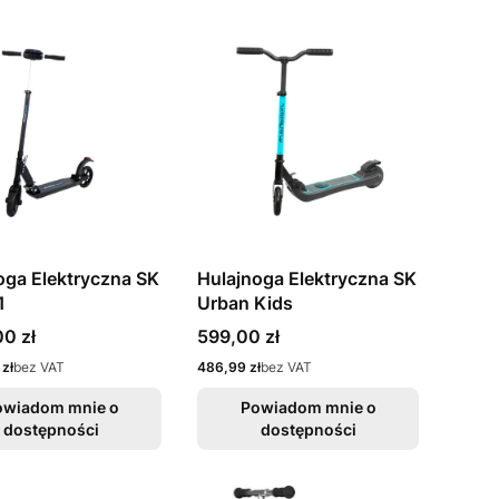
oga Elektryczna SK
Hulajnoga Elektryczna SK
1
Urban Kids
Cena
00 zł
599,00 zł
Cena
zł
bez VAT
486,99 zł
bez VAT
owiadom mnie o
Powiadom mnie o
dostępności
dostępności