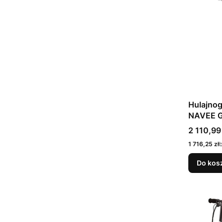
Hulajnog
NAVEE G
Cena
2 110,99 
Cena
1 716,25 zł
Do kos