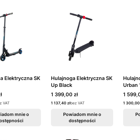
a Elektryczna SK
Hulajnoga Elektryczna SK
Hulajn
Up Black
Urban 
Cena
Cena
ł
1 399,00 zł
1 599,
Cena
Cena
z VAT
1 137,40 zł
bez VAT
1 300,00 
iadom mnie o
Powiadom mnie o
P
ostępności
dostępności