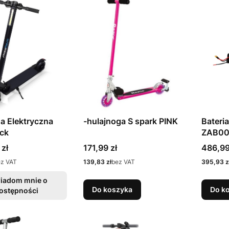
a Elektryczna
-hulajnoga S spark PINK
Bateria
ck
ZAB00
Cena
Cena
 zł
171,99 zł
486,99
Cena
Cena
ez VAT
139,83 zł
bez VAT
395,93 z
iadom mnie o
Do koszyka
Do k
ostępności