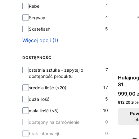
1
Rebel
4
Segway
5
Skateflash
Więcej opcji (1)
DOSTĘPNOŚĆ
Dostępność
7
ostatnia sztuka - zapytaj o
dostępność produktu
Hulajnog
S1
17
średnia ilość (<20)
Cena
999,00 z
5
duża ilość
Cena
812,20 zł
be
10
mała ilość (<5)
Pow
d
0
dostępny na zamówienie
0
brak informacji