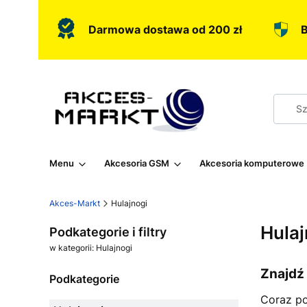
Darmowa dostawa od 200 zł
B
Menu
Akcesoria GSM
Akcesoria komputerowe
Akces-Markt
Hulajnogi
Hulaj
Podkategorie i filtry
w kategorii: Hulajnogi
Znajdź 
Podkategorie
Coraz po