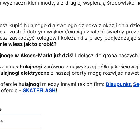
 wyznacznikiem mody, a z drugiej wspierają środowisko na
esz kupić hulajnogę dla swojego dziecka z okazji dnia dzie
esz zostać dobrym wujkiem/ciocią i znaleźć świetny preze
esz zaskoczyć kolegów i koleżanki z pracy podjeżdżając 
nie wiesz jak to zrobić?
jnogę w Akces-Markt już dziś!
I dołącz do grona naszych
sz u nas
hulajnogi
zarówno z najwyższej półki jakościowej,
ulajnogi
elektryczne
z naszej oferty mogą rozwijać nawet
ofercie
hulajnogi
między innymi takich firm:
Blaupunkt
,
Se
 ofercie -
SKATEFLASH
!
 produktów
e:
ne