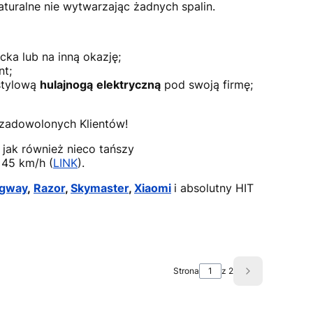
turalne nie wytwarzając żadnych spalin.
cka lub na inną okazję;
nt;
stylową
hulajnogą
elektryczną
pod swoją firmę;
 zadowolonych Klientów!
 jak również nieco tańszy
 45 km/h (
LINK
).
gway
,
Razor
,
Skymaster
,
Xiaomi
i absolutny HIT
Strona
z 2
Następne pro