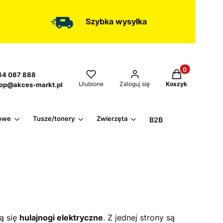
Szybka wysyłka
Produkty w kos
4 087 888
Ulubione
Zaloguj się
Koszyk
op@akces-markt.pl
owe
Tusze/tonery
Zwierzęta
B2B
ą się
hulajnogi elektryczne
. Z jednej strony są