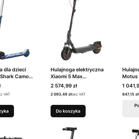
a dla dzieci
Hulajnoga elektryczna
Hulajn
 Shark Camo
Xiaomi 5 Max
Motus 
45
BHR9614EU - 20km/h
GEN 5
Cena
Cena
ł
2 574,99 zł
1 041,9
10,2Ah Czarna
Cena
Cena
ez VAT
2 093,49 zł
bez VAT
847,15 zł
P
zyka
Do koszyka