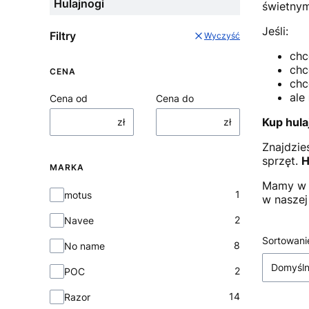
Hulajnogi
świetnym
Jeśli:
Filtry
Wyczyść
chc
chc
CENA
chc
ale
Cena od
Cena do
Kup hula
zł
zł
Znajdzie
sprzęt.
H
MARKA
Mamy w 
Marka
1
motus
w naszej
2
Navee
Lista
Sortowani
8
No name
Domyśl
2
POC
14
Razor