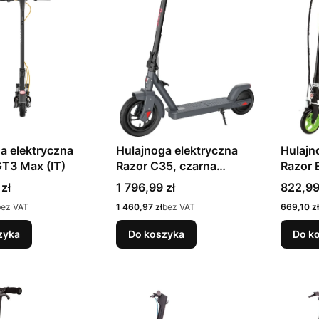
a elektryczna
Hulajnoga elektryczna
Hulajn
T3 Max (IT)
Razor C35, czarna
Razor 
(13173822)
(13173
Cena
Cena
zł
1 796,99 zł
822,99
Cena
Cena
bez VAT
1 460,97 zł
bez VAT
669,10 zł
zyka
Do koszyka
Do k