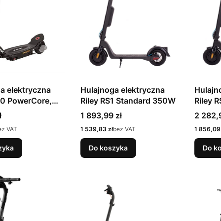
a elektryczna
Hulajnoga elektryczna
Hulajn
90 PowerCore,
Riley RS1 Standard 350W
Riley 
(13173804)
Cena
Cena
ł
1 893,99 zł
2 282,
Cena
Cena
ez VAT
1 539,83 zł
bez VAT
1 856,09 
zyka
Do koszyka
Do k