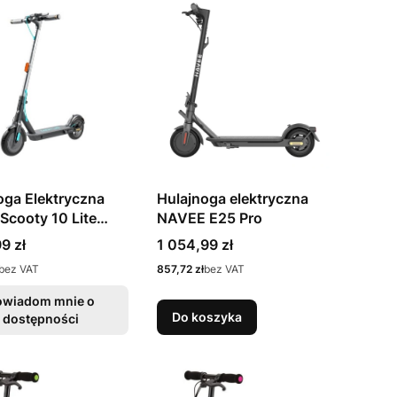
oga Elektryczna
Hulajnoga elektryczna
Scooty 10 Lite
NAVEE E25 Pro
 350W
Cena
9 zł
1 054,99 zł
Cena
bez VAT
857,72 zł
bez VAT
owiadom mnie o
Do koszyka
dostępności