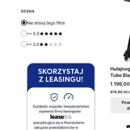
OCENA
Nie stosuj tego filtra
>= 5.0
>= 2.0
Hulajnog
Tube Bla
Cena
1 199,00
Cena
974,80 zł
b
Pow
d