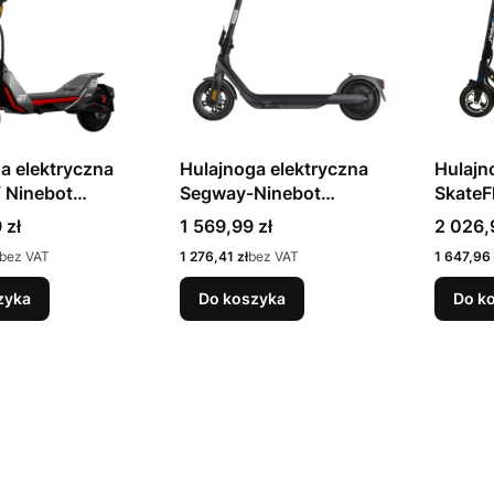
a elektryczna
Hulajnoga elektryczna
Hulajn
Ninebot
Segway-Ninebot
SkateF
ter ZT3 Pro E
KickScooter E2 PRO D
Cena
Cena
 zł
1 569,99 zł
2 026,
5 km/h 11"
Cena
Cena
bez VAT
1 276,41 zł
bez VAT
1 647,96 
zyka
Do koszyka
Do k