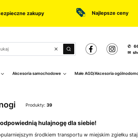
Najlepsze ceny
ezpieczne zakupy
✆ 66
Wyczyść
Szukaj
✉ sh
Akcesoria samochodowe
Małe AGD/Akcesoria ogólnodom
nogi
Produkty:
39
odpowiednią hulajnogę dla siebie!
pularniejszym środkiem transportu w miejskim zgiełku staj