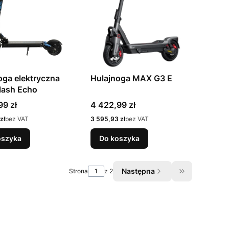
oga elektryczna
Hulajnoga MAX G3 E
lash Echo
Cena
99 zł
4 422,99 zł
Cena
zł
bez VAT
3 595,93 zł
bez VAT
oszyka
Do koszyka
Następna
Strona
z 2
Przejdź do os