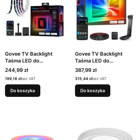
Govee TV Backlight
Govee TV Backlight
Taśma LED do
Taśma LED do
telewizora 55-65 cali,
telewizora 75-85 cali,
Cena
Cena
244,99 zł
387,99 zł
RGBIC, Wi-Fi +
RGBICW, Wi-Fi +
Cena
Cena
199,18 zł
bez VAT
315,44 zł
bez VAT
Bluetooth H6098CD1
Bluetooth H60993D2
Do koszyka
Do koszyka