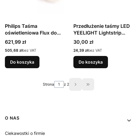
Philips Taśma
Przedłużenie taśmy LED
oświetleniowa Flux do
YEELIGHT Lightstrip
zastosowań
Extension 1m
Cena
Cena
621,99 zł
30,00 zł
zewnętrznych o
Cena
Cena
505,68 zł
bez VAT
24,39 zł
bez VAT
długości 5 metrów
Do koszyka
Do koszyka
Strona
z 2
Przejdź do ostatniej st
Linki w stopce
O NAS
Ciekawostki o firmie