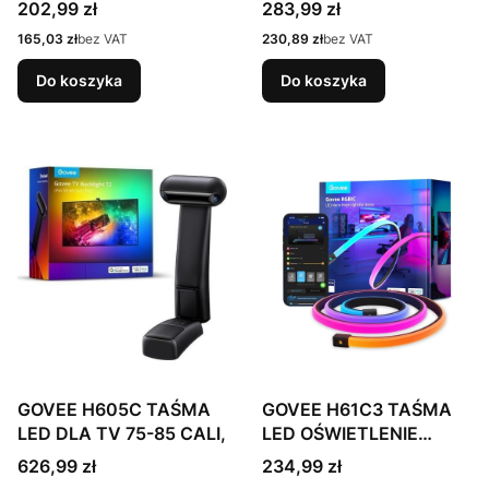
Cena
Cena
202,99 zł
283,99 zł
Cena
Cena
165,03 zł
bez VAT
230,89 zł
bez VAT
Do koszyka
Do koszyka
GOVEE H605C TAŚMA
GOVEE H61C3 TAŚMA
LED DLA TV 75-85 CALI,
LED OŚWIETLENIE
BIURKA, RGBIC
Cena
Cena
626,99 zł
234,99 zł