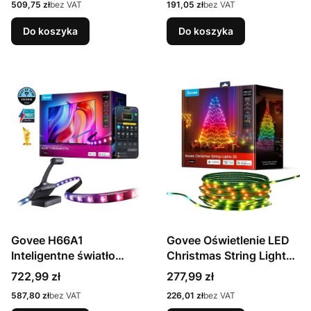
Cena
Cena
509,75 zł
bez VAT
191,05 zł
bez VAT
Do koszyka
Do koszyka
Govee H66A1
Govee Oświetlenie LED
Inteligentne światło
Christmas String Lights
paska Wi-Fi/Bluetooth
2S 20m H80C4C41
Cena
Cena
722,99 zł
277,99 zł
Cena
Cena
587,80 zł
bez VAT
226,01 zł
bez VAT