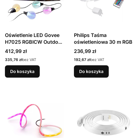
Oświetlenie LED Govee
Philips Taśma
H7025 RGBICW Outdoor
oświetleniowa 30 m RGB
String Lights,
Cena
Cena
412,99 zł
236,99 zł
Zewnętrzne, 14.63m,
Cena
Cena
335,76 zł
bez VAT
192,67 zł
bez VAT
2.4GHz Wi-Fi +
Bluetooth
Do koszyka
Do koszyka