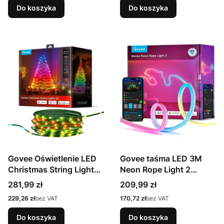
Do koszyka
Do koszyka
Govee Oświetlenie LED
Govee taśma LED 3M
Christmas String Lights
Neon Rope Light 2
2S 20m H80C4C42
H61D3301
Cena
Cena
281,99 zł
209,99 zł
Cena
Cena
229,26 zł
bez VAT
170,72 zł
bez VAT
Do koszyka
Do koszyka