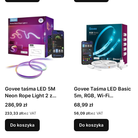
Govee taśma LED 5M
Govee Taśma LED Basic
Neon Rope Light 2 z
5m, RGB, Wi-Fi
obsługą: Matter,
H615A3A1
Cena
Cena
286,99 zł
68,99 zł
HomeKit, Google, Alexa,
Cena
Cena
233,33 zł
bez VAT
56,09 zł
bez VAT
SmartThings H61D5301
Do koszyka
Do koszyka