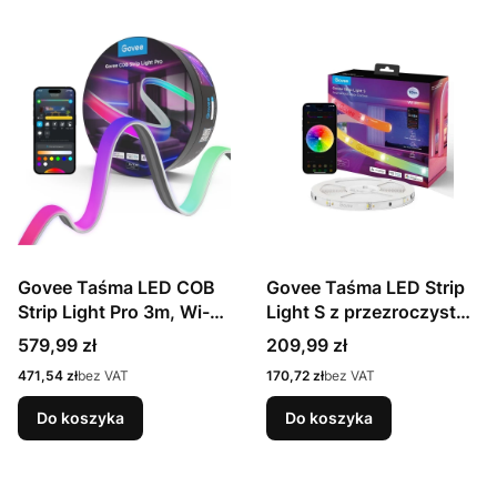
Govee Taśma LED COB
Govee Taśma LED Strip
Strip Light Pro 3m, Wi-Fi,
Light S z przezroczystą
Bluetooth H61E5
powłoką ochronną 10m
Cena
Cena
579,99 zł
209,99 zł
RGBIC, Wi-Fi, Bluetooth
Cena
Cena
471,54 zł
bez VAT
170,72 zł
bez VAT
H612CCD11
Do koszyka
Do koszyka