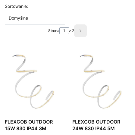
Lista produktów
Sortowanie:
Domyślne
Strona
z 2
Następne produkty
FLEXCOB OUTDOOR
FLEXCOB OUTDOOR
15W 830 IP44 3M
24W 830 IP44 5M