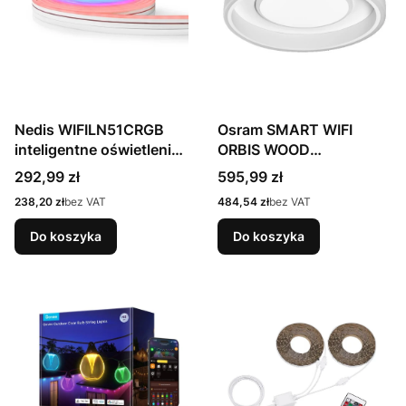
Nedis WIFILN51CRGB
Osram SMART WIFI
inteligentne oświetlenie
ORBIS WOOD
Inteligentne światło
oświetlenie sufitowe
Cena
Cena
292,99 zł
595,99 zł
paska Wi-Fi
Cena
Cena
238,20 zł
bez VAT
484,54 zł
bez VAT
Do koszyka
Do koszyka