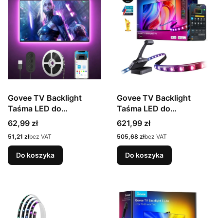
Govee TV Backlight
Govee TV Backlight
Taśma LED do
Taśma LED do
telewizora 46-60 cali
telewizora 55-65 cali, AI,
Cena
Cena
62,99 zł
621,99 zł
H61780A1
RGBWWIC, Wi-Fi,
Cena
Cena
51,21 zł
bez VAT
505,68 zł
bez VAT
Bluettoth R2A80
Do koszyka
Do koszyka