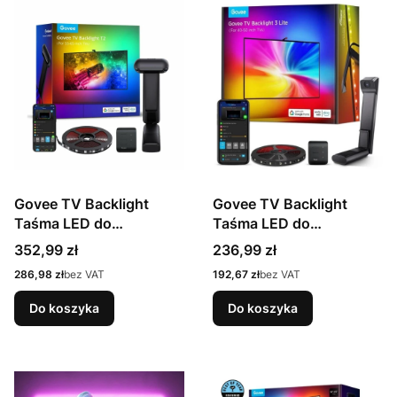
Govee TV Backlight
Govee TV Backlight
Taśma LED do
Taśma LED do
telewizora 40-50 cali,
telewizora 40-50 cali,
Cena
Cena
352,99 zł
236,99 zł
RGBIC, Wi-Fi +
RGBICW, Wi-Fi +
Cena
Cena
286,98 zł
bez VAT
192,67 zł
bez VAT
Bluetooth H60973D1
Bluetooth H60973D1
Do koszyka
Do koszyka