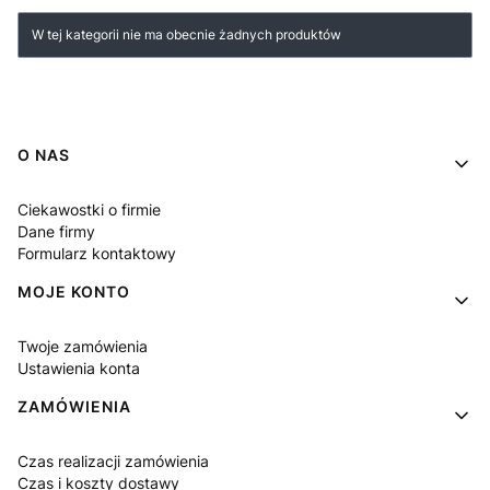
Lista produktów
W tej kategorii nie ma obecnie żadnych produktów
Linki w stopce
O NAS
Ciekawostki o firmie
Dane firmy
Formularz kontaktowy
MOJE KONTO
Twoje zamówienia
Ustawienia konta
ZAMÓWIENIA
Czas realizacji zamówienia
Czas i koszty dostawy