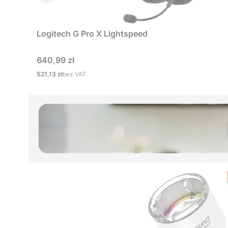
Logitech G Pro X Lightspeed
Cena
640,99 zł
Cena
521,13 zł
bez VAT