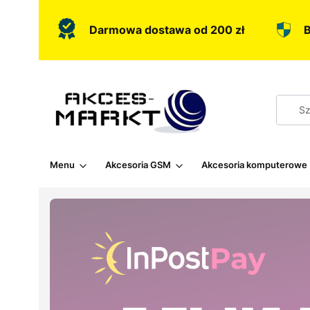
Darmowa dostawa od 200 zł
B
Menu
Akcesoria GSM
Akcesoria komputerowe