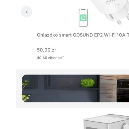
Gniazdko smart GOSUND EP2 Wi-Fi 10A 
Cena
50,00 zł
Cena
40,65 zł
bez VAT