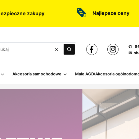
Najlepsze ceny
ezpieczne zakupy
✆ 66
Wyczyść
Szukaj
✉ sh
Akcesoria samochodowe
Małe AGD/Akcesoria ogólnodom