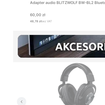
Adapter audio BLITZWOLF BW-BL2 Bluet
Cena
60,00 zł
Cena
48,78 zł
bez VAT