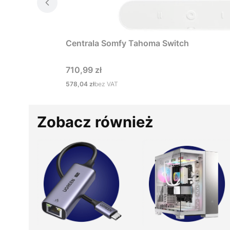
Centrala Somfy Tahoma Switch
Cena
710,99 zł
Cena
578,04 zł
bez VAT
Zobacz również