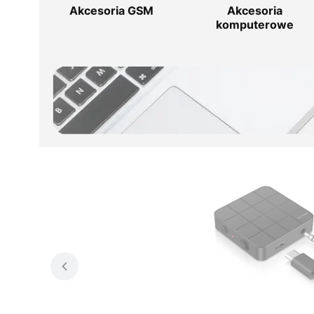
Akcesoria GSM
Akcesoria
komputerowe