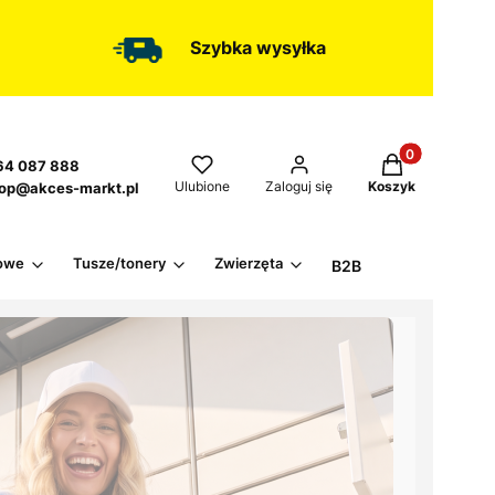
Szybka wysyłka
Produkty w kos
4 087 888
Ulubione
Zaloguj się
Koszyk
op@akces-markt.pl
owe
Tusze/tonery
Zwierzęta
B2B