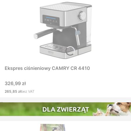
Ekspres ciśnieniowy CAMRY CR 4410
Cena
326,99 zł
Cena
265,85 zł
bez VAT