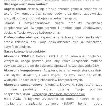
Dlaczego warto nam zaufać?
Bogata oferta:
Nasz sklep oferuje szeroką gamę akcesoriów do
telefonów, komputerów, samochodów oraz domu, zapewniając
wszystko, czego potrzebujesz w jednym miejscu.
Jakość i bezpieczeństwo:
Nasze produkty zwiększają
bezpieczeństwo Twojego sprzętu i komfort jego użytkowania,
dbając o Twoją wygodę każdego dnia.
Profesjonalna obsługa:
Zapewniamy fachową pomoc na każdym
etapie zakupów, aby Twoje doświadczenie było jak najbardziej
satysfakcjonujące.
Nasze kategorie produktów:
Akcesoria GSM:
Od baterii i kabli USB po ładowarki i gogle VR.
Wszystko, czego potrzebujesz, aby Twoje urządzenia mobilne
były zawsze gotowe do działania.
Sprawdź nasze akcesoria GSM
.
Akcesoria komputerowe:
Adaptery, baterie, wentylatory, czytniki
kart, dyski, klawiatury i wiele więcej, by Twój komputer działał
wydajnie.
Zobacz ofertę akcesoriów komputerowych
.
Akcesoria samochodowe:
Alkomaty, ładowarki, rejestratory jazdy
i inne produkty, które uczynią Twoje podróże
bezpieczniejszymi.
Przeglądaj akcesoria samochodowe
.
Małe AGD:
Praktyczne urządzenia do domu i kuchn, w tym
inteligentne urządzenia domowe (SMART home), roboty