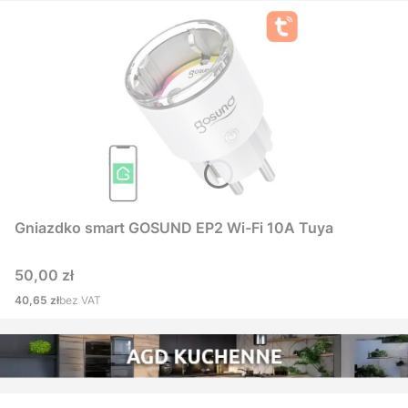
Gniazdko smart GOSUND EP2 Wi-Fi 10A Tuya
Cena
50,00 zł
Cena
40,65 zł
bez VAT