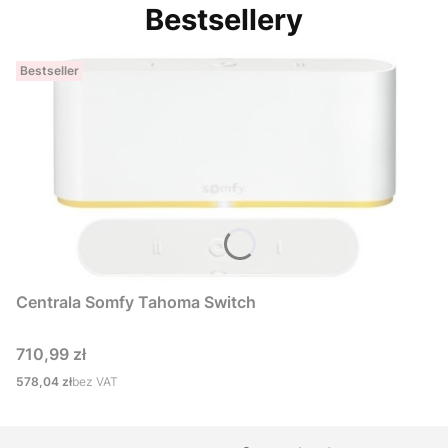
Bestsellery
Bestseller
Centrala Somfy Tahoma Switch
Cena
710,99 zł
Cena
578,04 zł
bez VAT