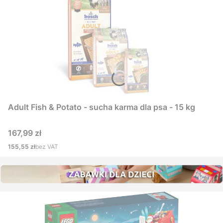
Adult Fish & Potato - sucha karma dla psa - 15 kg
Cena
167,99 zł
Cena
155,55 zł
bez VAT