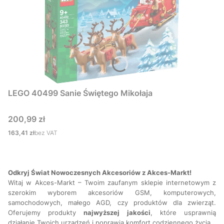
LEGO 40499 Sanie Świętego Mikołaja
Cena
200,99 zł
Cena
163,41 zł
bez VAT
Odkryj Świat Nowoczesnych Akcesoriów z Akces-Markt!
Witaj w Akces-Markt – Twoim zaufanym sklepie internetowym z
szerokim wyborem akcesoriów GSM, komputerowych,
samochodowych, małego AGD, czy produktów dla zwierząt.
Oferujemy produkty
najwyższej
jakości
, które usprawnią
działanie Twoich urządzeń i poprawią komfort codziennego życia.