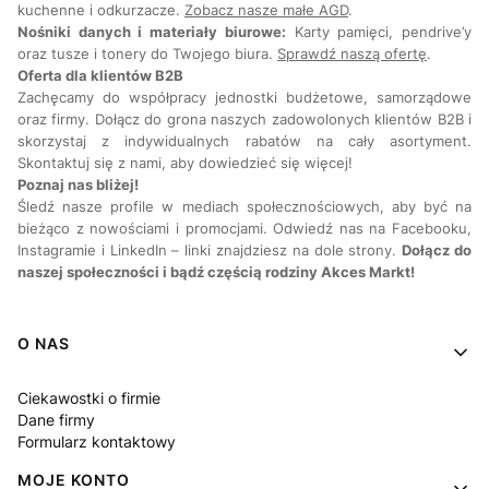
kuchenne i odkurzacze.
Zobacz nasze małe AGD
.
Nośniki danych i materiały biurowe:
Karty pamięci, pendrive’y
oraz tusze i tonery do Twojego biura.
Sprawdź naszą ofertę
.
Oferta dla klientów B2B
Zachęcamy do współpracy jednostki budżetowe, samorządowe
oraz firmy. Dołącz do grona naszych zadowolonych klientów B2B i
skorzystaj z indywidualnych rabatów na cały asortyment.
Skontaktuj się z nami, aby dowiedzieć się więcej!
Poznaj nas bliżej!
Śledź nasze profile w mediach społecznościowych, aby być na
bieżąco z nowościami i promocjami. Odwiedź nas na Facebooku,
Instagramie i LinkedIn – linki znajdziesz na dole strony.
Dołącz do
naszej społeczności i bądź częścią rodziny Akces Markt!
Linki w stopce
O NAS
Ciekawostki o firmie
Dane firmy
Formularz kontaktowy
MOJE KONTO