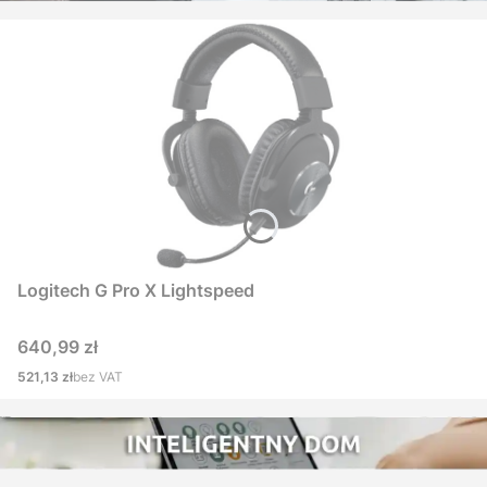
Logitech G Pro X Lightspeed
Cena
640,99 zł
Cena
521,13 zł
bez VAT