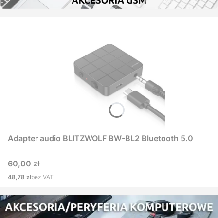
Adapter audio BLITZWOLF BW-BL2 Bluetooth 5.0
Cena
60,00 zł
Cena
48,78 zł
bez VAT