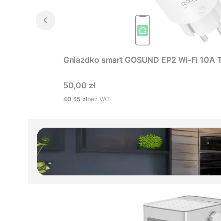
Gniazdko smart GOSUND EP2 Wi-Fi 10A 
Cena
50,00 zł
Cena
40,65 zł
bez VAT