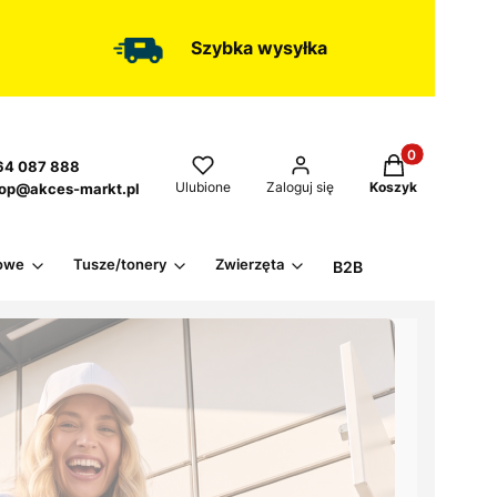
Szybka wysyłka
Produkty w kos
4 087 888
Ulubione
Zaloguj się
Koszyk
op@akces-markt.pl
owe
Tusze/tonery
Zwierzęta
B2B