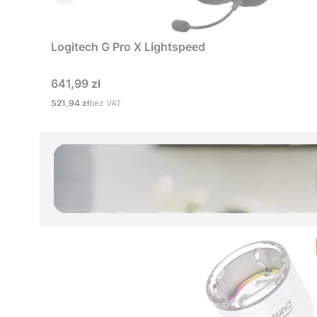
Logitech G Pro X Lightspeed
Cena
641,99 zł
Cena
521,94 zł
bez VAT