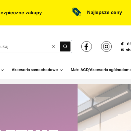
Najlepsze ceny
ezpieczne zakupy
✆ 66
Wyczyść
Szukaj
✉ sh
Akcesoria samochodowe
Małe AGD/Akcesoria ogólnodom