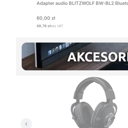
Adapter audio BLITZWOLF BW-BL2 Bluet
Cena
60,00 zł
Cena
48,78 zł
bez VAT