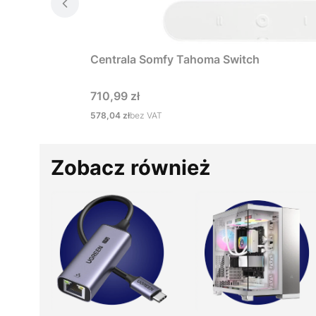
Centrala Somfy Tahoma Switch
Cena
710,99 zł
Cena
578,04 zł
bez VAT
Zobacz również