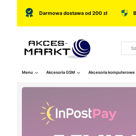
Darmowa dostawa od 200 zł
B
Menu
Akcesoria GSM
Akcesoria komputerowe