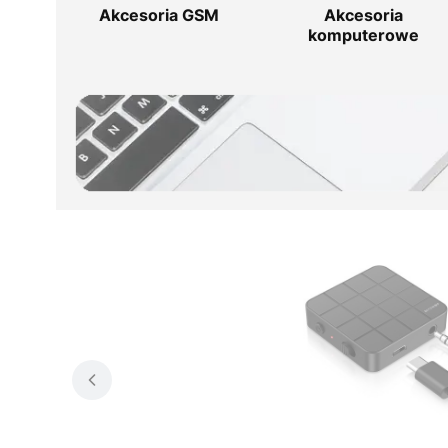
Akcesoria GSM
Akcesoria
komputerowe