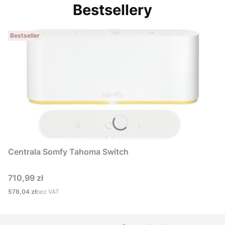
Bestsellery
Bestseller
Centrala Somfy Tahoma Switch
Cena
710,99 zł
Cena
578,04 zł
bez VAT