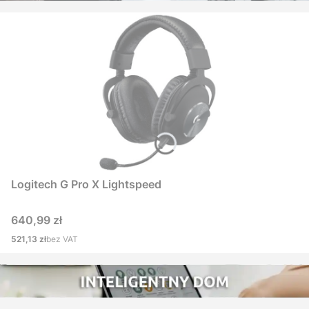
Logitech G Pro X Lightspeed
Cena
640,99 zł
Cena
521,13 zł
bez VAT