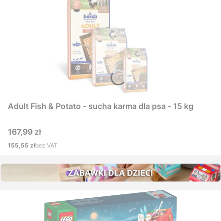
Adult Fish & Potato - sucha karma dla psa - 15 kg
Cena
167,99 zł
Cena
155,55 zł
bez VAT