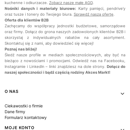
kuchenne i odkurzacze.
Zobacz nasze małe AGD
.
Nośniki danych i materiały biurowe:
Karty pamięci, pendrive’y
oraz tusze i tonery do Twojego biura.
Sprawdź naszą ofertę
.
Oferta dla klientów B2B
Zachęcamy do współpracy jednostki budżetowe, samorządowe
oraz firmy. Dołącz do grona naszych zadowolonych klientów B2B i
skorzystaj z indywidualnych rabatów na cały asortyment.
Skontaktuj się z nami, aby dowiedzieć się więcej!
Poznaj nas bliżej!
Śledź nasze profile w mediach społecznościowych, aby być na
bieżąco z nowościami i promocjami. Odwiedź nas na Facebooku,
Instagramie i LinkedIn – linki znajdziesz na dole strony.
Dołącz do
naszej społeczności i bądź częścią rodziny Akces Markt!
Linki w stopce
O NAS
Ciekawostki o firmie
Dane firmy
Formularz kontaktowy
MOJE KONTO