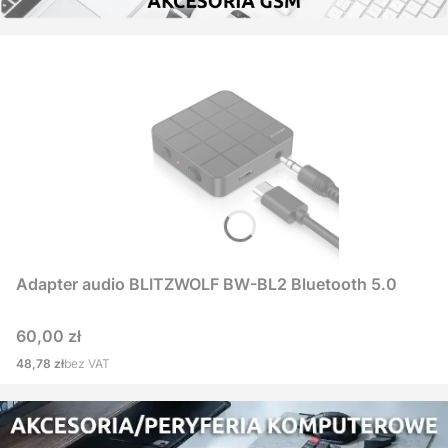
Adapter audio BLITZWOLF BW-BL2 Bluetooth 5.0
Cena
60,00 zł
Cena
48,78 zł
bez VAT