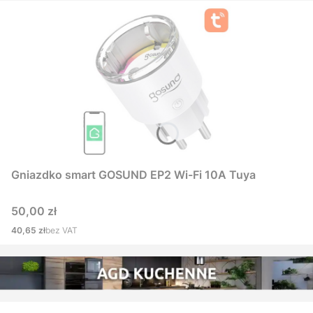
Gniazdko smart GOSUND EP2 Wi-Fi 10A Tuya
Cena
50,00 zł
Cena
40,65 zł
bez VAT