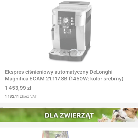
Ekspres ciśnieniowy automatyczny DeLonghi
Magnifica ECAM 21.117.SB (1450W; kolor srebrny)
Cena
1 453,99 zł
Cena
1 182,11 zł
bez VAT