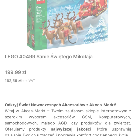
LEGO 40499 Sanie Świętego Mikołaja
Cena
199,99 zł
Cena
162,59 zł
bez VAT
Odkryj Świat Nowoczesnych Akcesoriów z Akces-Markt!
Witaj w Akces-Markt – Twoim zaufanym sklepie internetowym z
szerokim wyborem akcesoriów GSM, komputerowych,
samochodowych, małego AGD, czy produktów dla zwierząt.
Oferujemy produkty
najwyższej
jakości
, które usprawnią
działanie Twoich urządzeń i poprawią komfort codziennego życia.