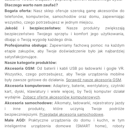
Dlaczego warto nam zaufać?
Bogata oferta:
Nasz sklep oferuje szeroką gamę akcesoriów do
telefonów, komputerów, samochodów oraz domu, zapewniając
wszystko, czego potrzebujesz w jednym miejscu.
Jakość i bezpieczeństwo:
Nasze produkty zwiększają
bezpieczeństwo Twojego sprzętu i komfort jego użytkowania,
dbając o Twoją wygodę każdego dnia.
Profesjonalna obsługa:
Zapewniamy fachową pomoc na każdym
etapie zakupów, aby Twoje doświadczenie było jak najbardziej
satysfakcjonujące.
Nasze kategorie produktów:
Akcesoria GSM:
Od baterii i kabli USB po ładowarki i gogle VR.
Wszystko, czego potrzebujesz, aby Twoje urządzenia mobilne
były zawsze gotowe do działania.
Sprawdź nasze akcesoria GSM
.
Akcesoria komputerowe:
Adaptery, baterie, wentylatory, czytniki
kart, dyski, klawiatury i wiele więcej, by Twój komputer działał
wydajnie.
Zobacz ofertę akcesoriów komputerowych
.
Akcesoria samochodowe:
Alkomaty, ładowarki, rejestratory jazdy
i inne produkty, które uczynią Twoje podróże
bezpieczniejszymi.
Przeglądaj akcesoria samochodowe
.
Małe AGD:
Praktyczne urządzenia do domu i kuchn, w tym
inteligentne urządzenia domowe (SMART home), roboty