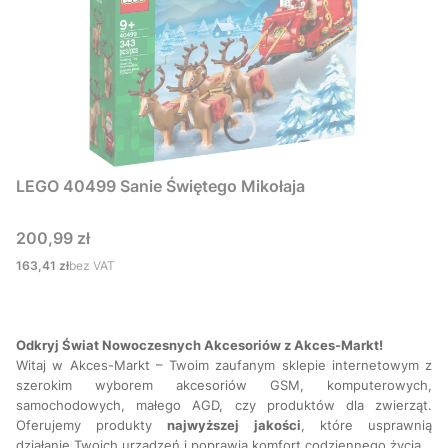
LEGO 40499 Sanie Świętego Mikołaja
Cena
200,99 zł
Cena
163,41 zł
bez VAT
Odkryj Świat Nowoczesnych Akcesoriów z Akces-Markt!
Witaj w Akces-Markt – Twoim zaufanym sklepie internetowym z
szerokim wyborem akcesoriów GSM, komputerowych,
samochodowych, małego AGD, czy produktów dla zwierząt.
Oferujemy produkty
najwyższej
jakości
, które usprawnią
działanie Twoich urządzeń i poprawią komfort codziennego życia.