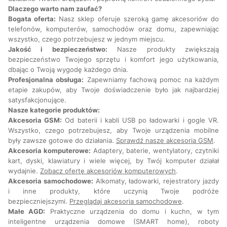
Dlaczego warto nam zaufać?
Bogata oferta:
Nasz sklep oferuje szeroką gamę akcesoriów do
telefonów, komputerów, samochodów oraz domu, zapewniając
wszystko, czego potrzebujesz w jednym miejscu.
Jakość i bezpieczeństwo:
Nasze produkty zwiększają
bezpieczeństwo Twojego sprzętu i komfort jego użytkowania,
dbając o Twoją wygodę każdego dnia.
Profesjonalna obsługa:
Zapewniamy fachową pomoc na każdym
etapie zakupów, aby Twoje doświadczenie było jak najbardziej
satysfakcjonujące.
Nasze kategorie produktów:
Akcesoria GSM:
Od baterii i kabli USB po ładowarki i gogle VR.
Wszystko, czego potrzebujesz, aby Twoje urządzenia mobilne
były zawsze gotowe do działania.
Sprawdź nasze akcesoria GSM
.
Akcesoria komputerowe:
Adaptery, baterie, wentylatory, czytniki
kart, dyski, klawiatury i wiele więcej, by Twój komputer działał
wydajnie.
Zobacz ofertę akcesoriów komputerowych
.
Akcesoria samochodowe:
Alkomaty, ładowarki, rejestratory jazdy
i inne produkty, które uczynią Twoje podróże
bezpieczniejszymi.
Przeglądaj akcesoria samochodowe
.
Małe AGD:
Praktyczne urządzenia do domu i kuchn, w tym
inteligentne urządzenia domowe (SMART home), roboty