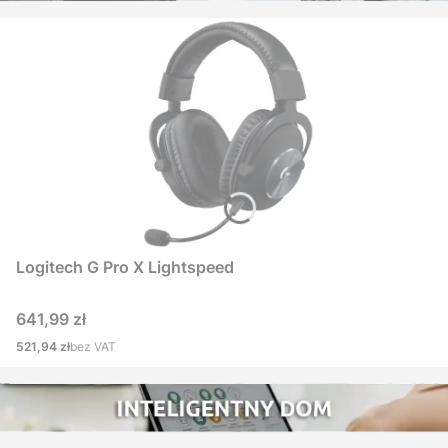
Logitech G Pro X Lightspeed
Cena
641,99 zł
Cena
521,94 zł
bez VAT