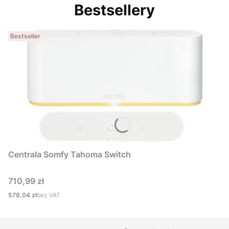
Bestsellery
Bestseller
Centrala Somfy Tahoma Switch
Cena
710,99 zł
Cena
578,04 zł
bez VAT