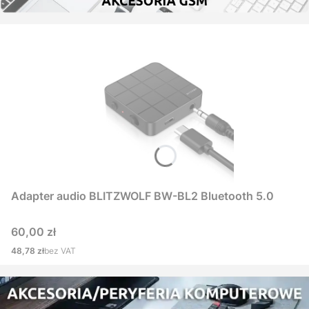
Adapter audio BLITZWOLF BW-BL2 Bluetooth 5.0
Cena
60,00 zł
Cena
48,78 zł
bez VAT