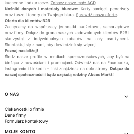
kuchenne i odkurzacze.
Zobacz nasze małe AGD
.
Nośniki danych i materiały biurowe:
Karty pamięci, pendrive’y
oraz tusze i tonery do Twojego biura.
Sprawdź naszą ofertę
.
Oferta dla klientów B2B
Zachęcamy do współpracy jednostki budżetowe, samorządowe
oraz firmy. Dołącz do grona naszych zadowolonych klientów B2B i
skorzystaj z indywidualnych rabatów na cały asortyment.
Skontaktuj się z nami, aby dowiedzieć się więcej!
Poznaj nas bliżej!
Śledź nasze profile w mediach społecznościowych, aby być na
bieżąco z nowościami i promocjami. Odwiedź nas na Facebooku,
Instagramie i LinkedIn – linki znajdziesz na dole strony.
Dołącz do
naszej społeczności i bądź częścią rodziny Akces Markt!
Linki w stopce
O NAS
Ciekawostki o firmie
Dane firmy
Formularz kontaktowy
MOJE KONTO