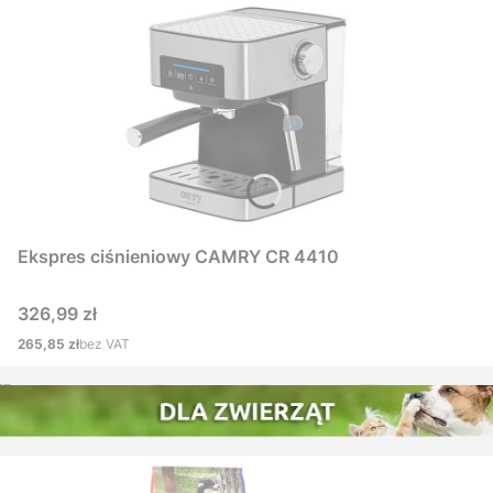
Ekspres ciśnieniowy CAMRY CR 4410
Cena
326,99 zł
Cena
265,85 zł
bez VAT