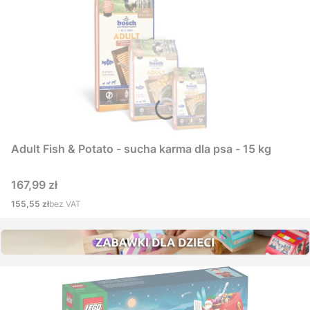
Adult Fish & Potato - sucha karma dla psa - 15 kg
Cena
167,99 zł
Cena
155,55 zł
bez VAT