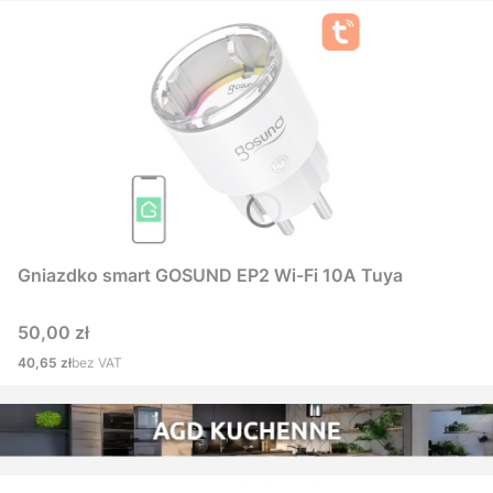
Gniazdko smart GOSUND EP2 Wi-Fi 10A Tuya
Cena
50,00 zł
Cena
40,65 zł
bez VAT