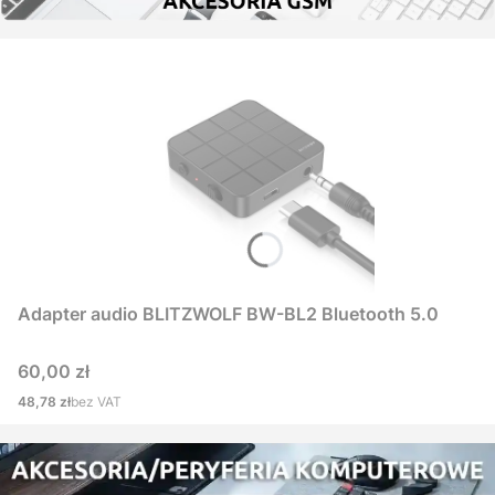
Adapter audio BLITZWOLF BW-BL2 Bluetooth 5.0
Cena
60,00 zł
Cena
48,78 zł
bez VAT