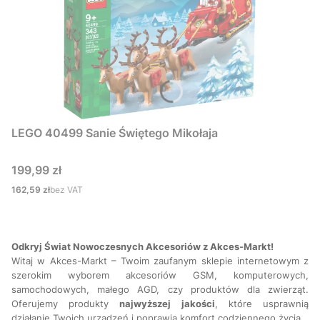
LEGO 40499 Sanie Świętego Mikołaja
Cena
199,99 zł
Cena
162,59 zł
bez VAT
Odkryj Świat Nowoczesnych Akcesoriów z Akces-Markt!
Witaj w Akces-Markt – Twoim zaufanym sklepie internetowym z
szerokim wyborem akcesoriów GSM, komputerowych,
samochodowych, małego AGD, czy produktów dla zwierząt.
Oferujemy produkty
najwyższej
jakości
, które usprawnią
działanie Twoich urządzeń i poprawią komfort codziennego życia.