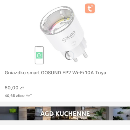
Gniazdko smart GOSUND EP2 Wi-Fi 10A Tuya
Cena
50,00 zł
Cena
40,65 zł
bez VAT