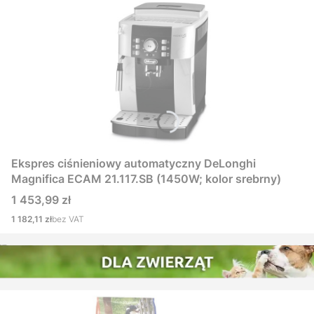
Ekspres ciśnieniowy automatyczny DeLonghi
Magnifica ECAM 21.117.SB (1450W; kolor srebrny)
Cena
1 453,99 zł
Cena
1 182,11 zł
bez VAT