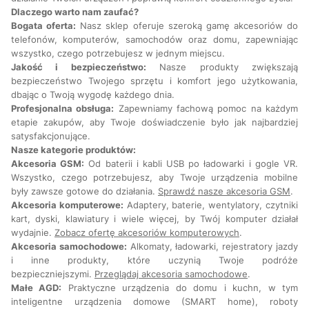
Dlaczego warto nam zaufać?
Bogata oferta:
Nasz sklep oferuje szeroką gamę akcesoriów do
telefonów, komputerów, samochodów oraz domu, zapewniając
wszystko, czego potrzebujesz w jednym miejscu.
Jakość i bezpieczeństwo:
Nasze produkty zwiększają
bezpieczeństwo Twojego sprzętu i komfort jego użytkowania,
dbając o Twoją wygodę każdego dnia.
Profesjonalna obsługa:
Zapewniamy fachową pomoc na każdym
etapie zakupów, aby Twoje doświadczenie było jak najbardziej
satysfakcjonujące.
Nasze kategorie produktów:
Akcesoria GSM:
Od baterii i kabli USB po ładowarki i gogle VR.
Wszystko, czego potrzebujesz, aby Twoje urządzenia mobilne
były zawsze gotowe do działania.
Sprawdź nasze akcesoria GSM
.
Akcesoria komputerowe:
Adaptery, baterie, wentylatory, czytniki
kart, dyski, klawiatury i wiele więcej, by Twój komputer działał
wydajnie.
Zobacz ofertę akcesoriów komputerowych
.
Akcesoria samochodowe:
Alkomaty, ładowarki, rejestratory jazdy
i inne produkty, które uczynią Twoje podróże
bezpieczniejszymi.
Przeglądaj akcesoria samochodowe
.
Małe AGD:
Praktyczne urządzenia do domu i kuchn, w tym
inteligentne urządzenia domowe (SMART home), roboty