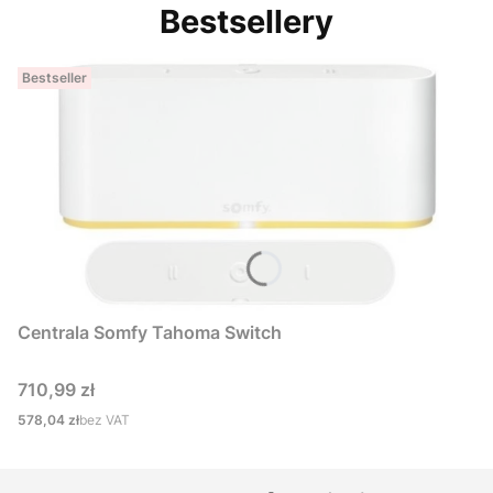
Bestsellery
Bestseller
Centrala Somfy Tahoma Switch
Cena
710,99 zł
Cena
578,04 zł
bez VAT