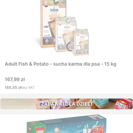
Adult Fish & Potato - sucha karma dla psa - 15 kg
Cena
167,99 zł
Cena
155,55 zł
bez VAT