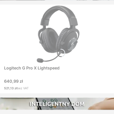
Logitech G Pro X Lightspeed
Cena
640,99 zł
Cena
521,13 zł
bez VAT