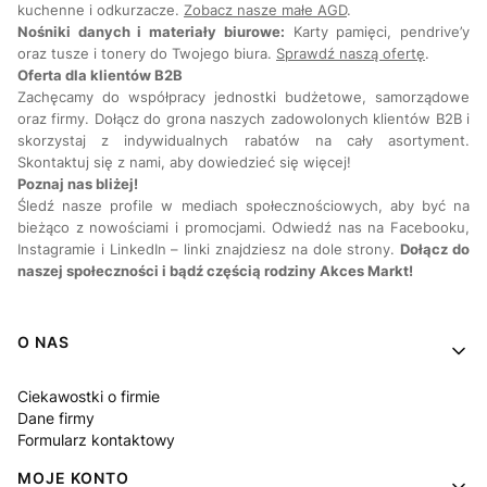
kuchenne i odkurzacze.
Zobacz nasze małe AGD
.
Nośniki danych i materiały biurowe:
Karty pamięci, pendrive’y
oraz tusze i tonery do Twojego biura.
Sprawdź naszą ofertę
.
Oferta dla klientów B2B
Zachęcamy do współpracy jednostki budżetowe, samorządowe
oraz firmy. Dołącz do grona naszych zadowolonych klientów B2B i
skorzystaj z indywidualnych rabatów na cały asortyment.
Skontaktuj się z nami, aby dowiedzieć się więcej!
Poznaj nas bliżej!
Śledź nasze profile w mediach społecznościowych, aby być na
bieżąco z nowościami i promocjami. Odwiedź nas na Facebooku,
Instagramie i LinkedIn – linki znajdziesz na dole strony.
Dołącz do
naszej społeczności i bądź częścią rodziny Akces Markt!
Linki w stopce
O NAS
Ciekawostki o firmie
Dane firmy
Formularz kontaktowy
MOJE KONTO