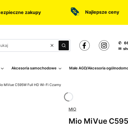
Najlepsze ceny
ezpieczne zakupy
✆ 66
Wyczyść
Szukaj
✉ sh
Akcesoria samochodowe
Małe AGD/Akcesoria ogólnodom
io MiVue C595W Full HD Wi-Fi Czarny
MIO
Mio MiVue C595W