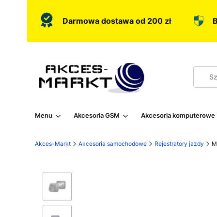
Darmowa dostawa od 200 zł
B
Menu
Akcesoria GSM
Akcesoria komputerowe
Akces-Markt
Akcesoria samochodowe
Rejestratory jazdy
M