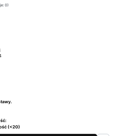
e: 0)
k
4
stawy.
ść:
lość (<20)