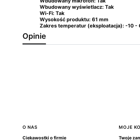
Wbudowany mikrofon:
Tak
Wbudowany wyświetlacz:
Tak
Wi-Fi:
Tak
Wysokość produktu:
61 mm
Zakres temperatur (eksploatacja):
-10 -
Opinie
Linki w stopce
O NAS
MOJE K
Ciekawostki o firmie
Twoje za