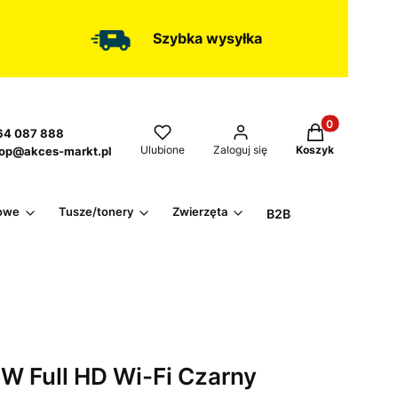
Szybka wysyłka
Produkty w kos
4 087 888
Ulubione
Zaloguj się
Koszyk
op@akces-markt.pl
owe
Tusze/tonery
Zwierzęta
B2B
 Full HD Wi-Fi Czarny