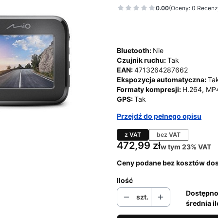
0.00
(Oceny: 0 Recenzj
Bluetooth:
Nie
Czujnik ruchu:
Tak
EAN:
4713264287662
Ekspozycja automatyczna:
Ta
Formaty kompresji:
H.264, MP
GPS:
Tak
Przejdź do pełnego opisu
z VAT
bez VAT
Cena
472,99 zł
w tym 23% VAT
w tym
23%
VAT
Ceny podane bez kosztów do
Ilość
Dostępno
szt.
średnia i