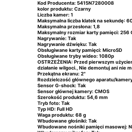
Kod Producenta:
5415N7280008
kolor produktu:
Czarny
Liczba kamer:
1
Maksymalna liczba klatek na sekundę:
60
Maksymalna przesłona:
1,8
Maksymalny rozmiar karty pamięci:
256 
Nagrywanie:
Tak
Nagrywanie dźwięku:
Tak
Obsługiwane karty pamięci:
MicroSD
Obsługiwane tryby wideo:
1080p
OSTRZEŻENIA:
Przed pierwszym użyciem 
działanie wilgoci., Nie demontuj ani nie 
Przekątna ekranu:
2"
Rozdzielczość głównego aparatu/kamer
Sensor G-shock:
Tak
Sensor głównej kamery:
CMOS
Szerokość produktu:
54,6 mm
Tryb foto:
Tak
Typ HD:
Full HD
Waga produktu:
68 g
Wbudowane głośniki:
Tak
Wbudowane nośniki pamięci masowej:
N