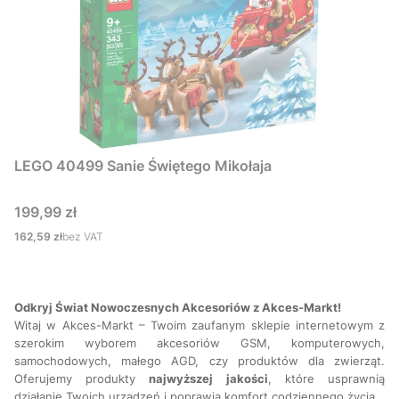
LEGO 40499 Sanie Świętego Mikołaja
Cena
199,99 zł
Cena
162,59 zł
bez VAT
Odkryj Świat Nowoczesnych Akcesoriów z Akces-Markt!
Witaj w Akces-Markt – Twoim zaufanym sklepie internetowym z
szerokim wyborem akcesoriów GSM, komputerowych,
samochodowych, małego AGD, czy produktów dla zwierząt.
Oferujemy produkty
najwyższej
jakości
, które usprawnią
działanie Twoich urządzeń i poprawią komfort codziennego życia.