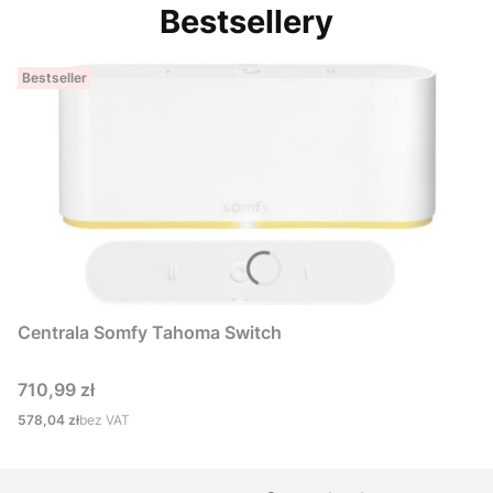
Bestsellery
Bestseller
Centrala Somfy Tahoma Switch
Cena
710,99 zł
Cena
578,04 zł
bez VAT