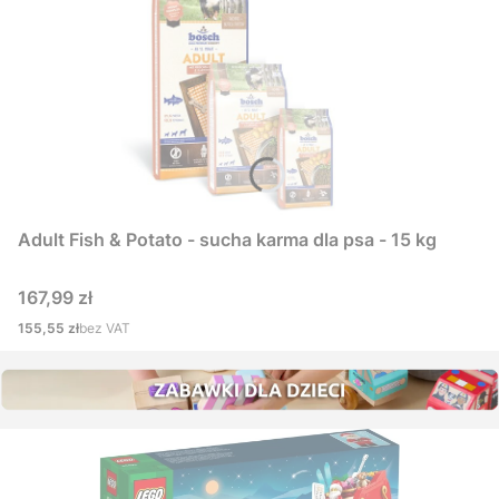
Adult Fish & Potato - sucha karma dla psa - 15 kg
Cena
167,99 zł
Cena
155,55 zł
bez VAT