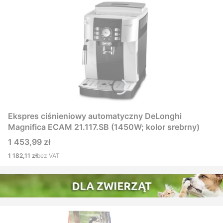
Ekspres ciśnieniowy automatyczny DeLonghi
Magnifica ECAM 21.117.SB (1450W; kolor srebrny)
Cena
1 453,99 zł
Cena
1 182,11 zł
bez VAT