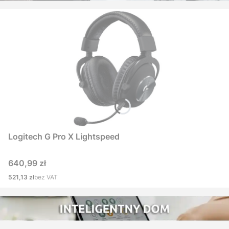
Logitech G Pro X Lightspeed
Cena
640,99 zł
Cena
521,13 zł
bez VAT