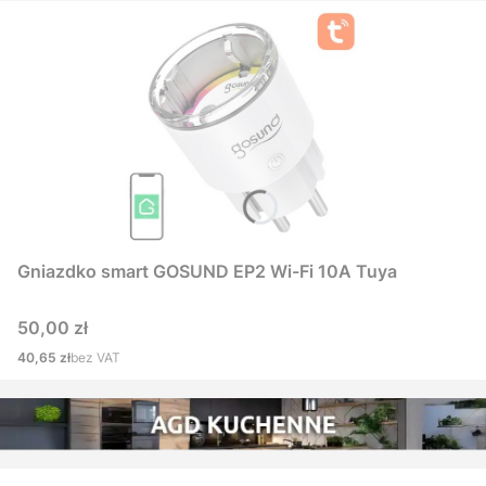
Gniazdko smart GOSUND EP2 Wi-Fi 10A Tuya
Cena
50,00 zł
Cena
40,65 zł
bez VAT