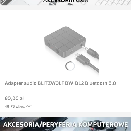
Adapter audio BLITZWOLF BW-BL2 Bluetooth 5.0
Cena
60,00 zł
Cena
48,78 zł
bez VAT