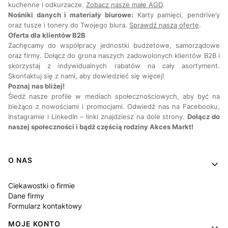
kuchenne i odkurzacze.
Zobacz nasze małe AGD
.
Nośniki danych i materiały biurowe:
Karty pamięci, pendrive’y
oraz tusze i tonery do Twojego biura.
Sprawdź naszą ofertę
.
Oferta dla klientów B2B
Zachęcamy do współpracy jednostki budżetowe, samorządowe
oraz firmy. Dołącz do grona naszych zadowolonych klientów B2B i
skorzystaj z indywidualnych rabatów na cały asortyment.
Skontaktuj się z nami, aby dowiedzieć się więcej!
Poznaj nas bliżej!
Śledź nasze profile w mediach społecznościowych, aby być na
bieżąco z nowościami i promocjami. Odwiedź nas na Facebooku,
Instagramie i LinkedIn – linki znajdziesz na dole strony.
Dołącz do
naszej społeczności i bądź częścią rodziny Akces Markt!
Linki w stopce
O NAS
Ciekawostki o firmie
Dane firmy
Formularz kontaktowy
MOJE KONTO