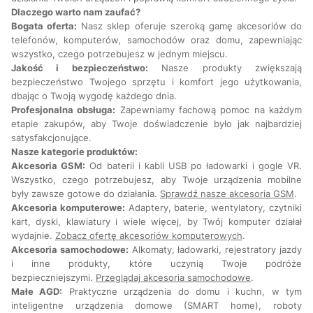
Dlaczego warto nam zaufać?
Bogata oferta:
Nasz sklep oferuje szeroką gamę akcesoriów do
telefonów, komputerów, samochodów oraz domu, zapewniając
wszystko, czego potrzebujesz w jednym miejscu.
Jakość i bezpieczeństwo:
Nasze produkty zwiększają
bezpieczeństwo Twojego sprzętu i komfort jego użytkowania,
dbając o Twoją wygodę każdego dnia.
Profesjonalna obsługa:
Zapewniamy fachową pomoc na każdym
etapie zakupów, aby Twoje doświadczenie było jak najbardziej
satysfakcjonujące.
Nasze kategorie produktów:
Akcesoria GSM:
Od baterii i kabli USB po ładowarki i gogle VR.
Wszystko, czego potrzebujesz, aby Twoje urządzenia mobilne
były zawsze gotowe do działania.
Sprawdź nasze akcesoria GSM
.
Akcesoria komputerowe:
Adaptery, baterie, wentylatory, czytniki
kart, dyski, klawiatury i wiele więcej, by Twój komputer działał
wydajnie.
Zobacz ofertę akcesoriów komputerowych
.
Akcesoria samochodowe:
Alkomaty, ładowarki, rejestratory jazdy
i inne produkty, które uczynią Twoje podróże
bezpieczniejszymi.
Przeglądaj akcesoria samochodowe
.
Małe AGD:
Praktyczne urządzenia do domu i kuchn, w tym
inteligentne urządzenia domowe (SMART home), roboty