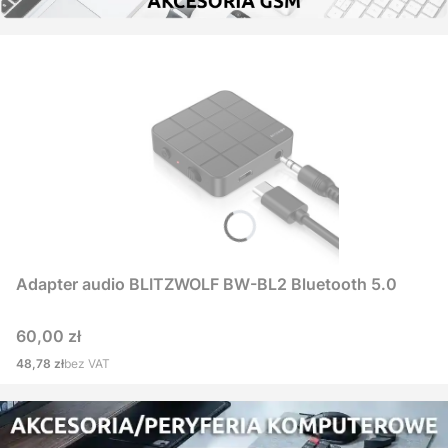
Adapter audio BLITZWOLF BW-BL2 Bluetooth 5.0
Cena
60,00 zł
Cena
48,78 zł
bez VAT