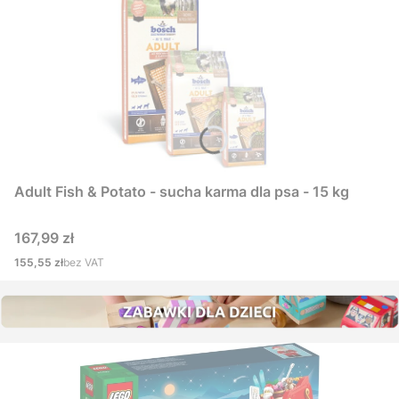
Adult Fish & Potato - sucha karma dla psa - 15 kg
Cena
167,99 zł
Cena
155,55 zł
bez VAT