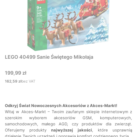
LEGO 40499 Sanie Świętego Mikołaja
Cena
199,99 zł
Cena
162,59 zł
bez VAT
Odkryj Świat Nowoczesnych Akcesoriów z Akces-Markt!
Witaj w Akces-Markt – Twoim zaufanym sklepie internetowym z
szerokim wyborem akcesoriów GSM, komputerowych,
samochodowych, małego AGD, czy produktów dla zwierząt.
Oferujemy produkty
najwyższej
jakości
, które usprawnią
działanie Twoich urządzeń i poprawią komfort codziennego życia.