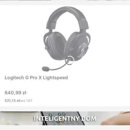
Logitech G Pro X Lightspeed
Cena
640,99 zł
Cena
521,13 zł
bez VAT