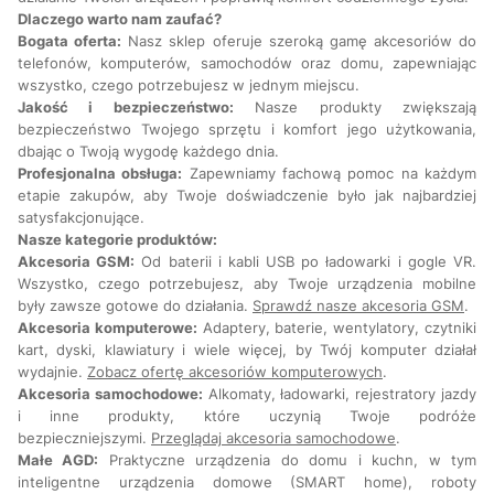
Dlaczego warto nam zaufać?
Bogata oferta:
Nasz sklep oferuje szeroką gamę akcesoriów do
telefonów, komputerów, samochodów oraz domu, zapewniając
wszystko, czego potrzebujesz w jednym miejscu.
Jakość i bezpieczeństwo:
Nasze produkty zwiększają
bezpieczeństwo Twojego sprzętu i komfort jego użytkowania,
dbając o Twoją wygodę każdego dnia.
Profesjonalna obsługa:
Zapewniamy fachową pomoc na każdym
etapie zakupów, aby Twoje doświadczenie było jak najbardziej
satysfakcjonujące.
Nasze kategorie produktów:
Akcesoria GSM:
Od baterii i kabli USB po ładowarki i gogle VR.
Wszystko, czego potrzebujesz, aby Twoje urządzenia mobilne
były zawsze gotowe do działania.
Sprawdź nasze akcesoria GSM
.
Akcesoria komputerowe:
Adaptery, baterie, wentylatory, czytniki
kart, dyski, klawiatury i wiele więcej, by Twój komputer działał
wydajnie.
Zobacz ofertę akcesoriów komputerowych
.
Akcesoria samochodowe:
Alkomaty, ładowarki, rejestratory jazdy
i inne produkty, które uczynią Twoje podróże
bezpieczniejszymi.
Przeglądaj akcesoria samochodowe
.
Małe AGD:
Praktyczne urządzenia do domu i kuchn, w tym
inteligentne urządzenia domowe (SMART home), roboty