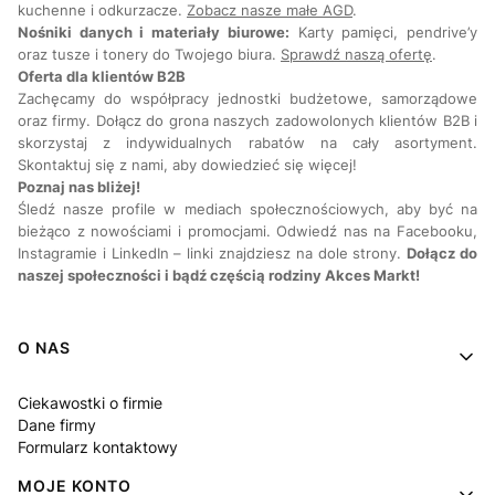
kuchenne i odkurzacze.
Zobacz nasze małe AGD
.
Nośniki danych i materiały biurowe:
Karty pamięci, pendrive’y
oraz tusze i tonery do Twojego biura.
Sprawdź naszą ofertę
.
Oferta dla klientów B2B
Zachęcamy do współpracy jednostki budżetowe, samorządowe
oraz firmy. Dołącz do grona naszych zadowolonych klientów B2B i
skorzystaj z indywidualnych rabatów na cały asortyment.
Skontaktuj się z nami, aby dowiedzieć się więcej!
Poznaj nas bliżej!
Śledź nasze profile w mediach społecznościowych, aby być na
bieżąco z nowościami i promocjami. Odwiedź nas na Facebooku,
Instagramie i LinkedIn – linki znajdziesz na dole strony.
Dołącz do
naszej społeczności i bądź częścią rodziny Akces Markt!
Linki w stopce
O NAS
Ciekawostki o firmie
Dane firmy
Formularz kontaktowy
MOJE KONTO