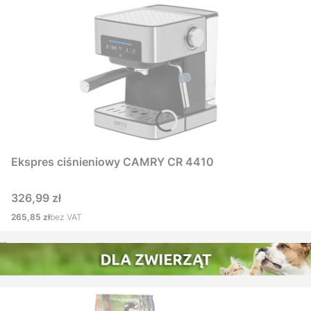
Ekspres ciśnieniowy CAMRY CR 4410
Cena
326,99 zł
Cena
265,85 zł
bez VAT