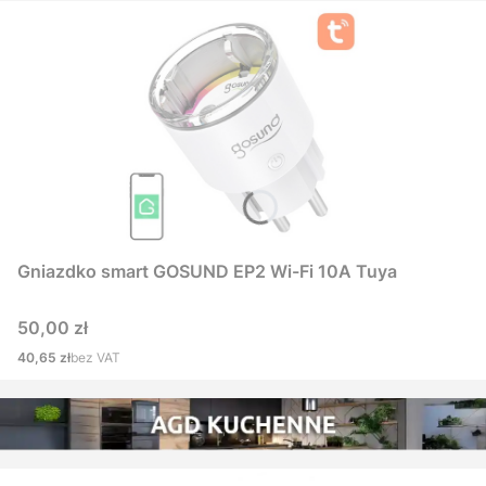
Gniazdko smart GOSUND EP2 Wi-Fi 10A Tuya
Cena
50,00 zł
Cena
40,65 zł
bez VAT