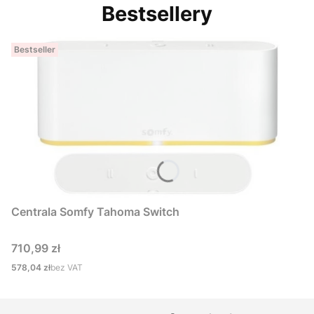
Bestsellery
Bestseller
Centrala Somfy Tahoma Switch
Cena
710,99 zł
Cena
578,04 zł
bez VAT