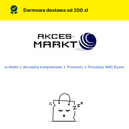
Darmowa dostawa od 200 zł
kces-Markt
Akcesoria komputerowe
Procesory
Procesory AMD Ryzen