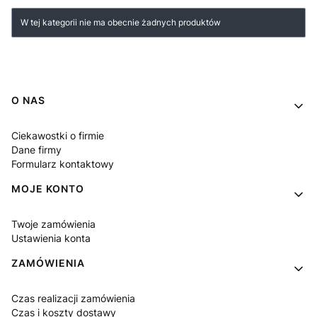
Lista produktów
W tej kategorii nie ma obecnie żadnych produktów
Linki w stopce
O NAS
Ciekawostki o firmie
Dane firmy
Formularz kontaktowy
MOJE KONTO
Twoje zamówienia
Ustawienia konta
ZAMÓWIENIA
Czas realizacji zamówienia
Czas i koszty dostawy