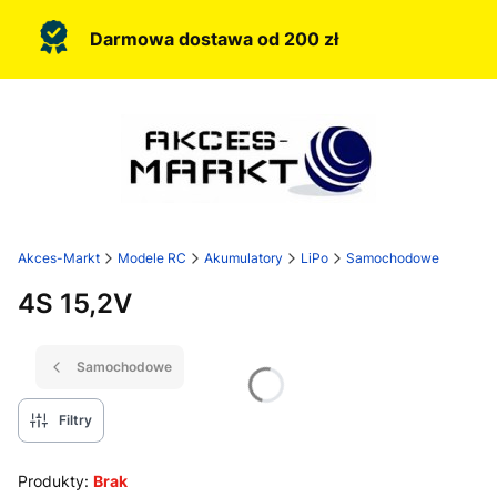
Darmowa dostawa od 200 zł
Akces-Markt
Modele RC
Akumulatory
LiPo
Samochodowe
4S 15,2V
Samochodowe
Filtry
Produkty:
Brak