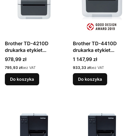
Brother TD-4210D
Brother TD-4410D
drukarka etykiet
drukarka etykiet
bezpośrednio termiczny
bezpośrednio termiczny
Cena
Cena
978,99 zł
1 147,99 zł
203 x 203 DPI 203 mm/s
203 x 203 DPI 203 mm/s
Cena
Cena
795,93 zł
bez VAT
933,33 zł
bez VAT
Przewodowa
Przewodowa
Do koszyka
Do koszyka