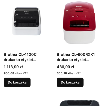
Brother QL-1100C
Brother QL-600RXX1
drukarka etykiet
drukarka etykiet
bezpośrednio termiczny
bezpośrednio termiczny
Cena
Cena
1 113,99 zł
436,99 zł
300 x 300 DPI 110 mm/s
300 x 600 DPI 71 mm/s
Cena
Cena
905,68 zł
bez VAT
355,28 zł
bez VAT
Przewodowa
Przewodowa DK
Do koszyka
Do koszyka