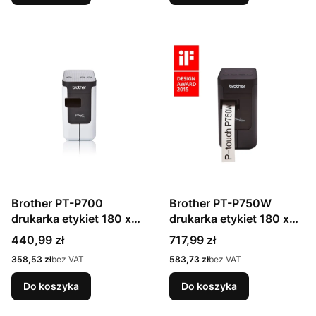
HSE/TZe Bluetooth
QWERTZ
Brother PT-P700
Brother PT-P750W
drukarka etykiet 180 x
drukarka etykiet 180 x
180 DPI 30 mm/s
180 DPI 30 mm/s
Cena
Cena
440,99 zł
717,99 zł
Przewodowa TZe
Przewodowy i
Cena
Cena
358,53 zł
bez VAT
583,73 zł
bez VAT
Bezprzewodowy
HSE/TZe Wi-Fi
Do koszyka
Do koszyka