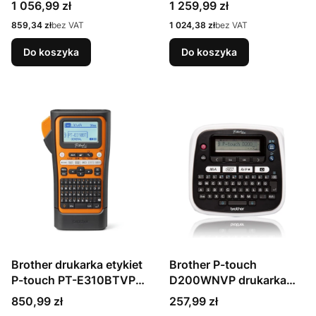
Biały Samoprzylepne
kolorowa
Cena
Cena
1 056,99 zł
1 259,99 zł
etykiety do drukowania
Cena
Cena
859,34 zł
bez VAT
1 024,38 zł
bez VAT
Do koszyka
Do koszyka
Brother drukarka etykiet
Brother P-touch
P-touch PT-E310BTVP
D200WNVP drukarka
(PTE310BTVPQL1)
etykiet
Cena
Cena
850,99 zł
257,99 zł
Termotransferowy 180 x