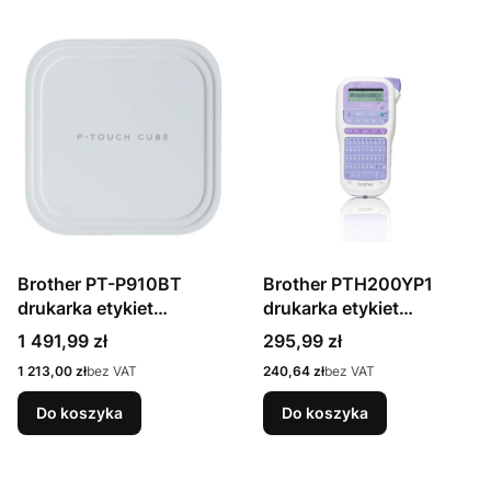
Brother PT-P910BT
Brother PTH200YP1
drukarka etykiet
drukarka etykiet
Termotransferowy 360 x
Termotransferowy 180 x
Cena
Cena
1 491,99 zł
295,99 zł
360 DPI Przewodowy i
180 DPI TZe QWERTY
Cena
Cena
1 213,00 zł
bez VAT
240,64 zł
bez VAT
Bezprzewodowy TZe
Bluetooth
Do koszyka
Do koszyka