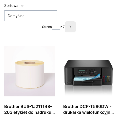
Lista produktów
Sortowanie:
Domyślne
Strona
z 7
Następne produkty
Brother BUS-1J211148-
Brother DCP-T580DW -
203 etykiet do nadruku
drukarka wielofunkcyjna