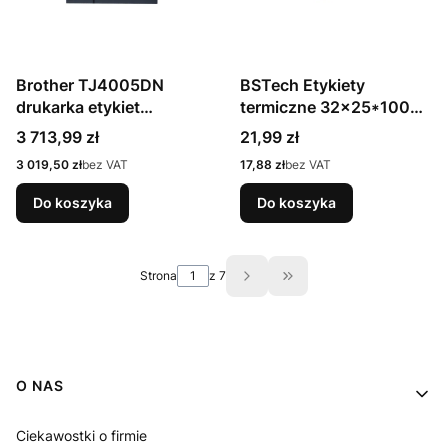
Brother TJ4005DN
BSTech Etykiety
drukarka etykiet
termiczne 32x25*1000
bezpośrednio termiczny
5 szt ZEBRA
Cena
Cena
3 713,99 zł
21,99 zł
203 x 203 DPI 152 mm/s
Cena
Cena
3 019,50 zł
bez VAT
17,88 zł
bez VAT
Przewodowa
Przewodowa sieć LAN
Do koszyka
Do koszyka
Strona
z 7
Przejdź do ostatniej st
Linki w stopce
O NAS
Ciekawostki o firmie