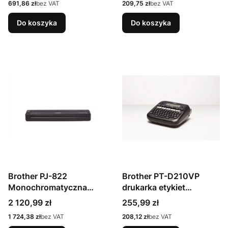
Cena
Cena
691,86 zł
bez VAT
209,75 zł
bez VAT
180 DPI 20 mm/s TZe
QWERTY
Do koszyka
Do koszyka
Brother PJ-822
Brother PT-D210VP
Monochromatyczna
drukarka etykiet
drukarka termiczna
Termotransferowy 180 x
Cena
Cena
2 120,99 zł
255,99 zł
180 DPI 20 mm/s
Cena
Cena
1 724,38 zł
bez VAT
208,12 zł
bez VAT
QWERTY