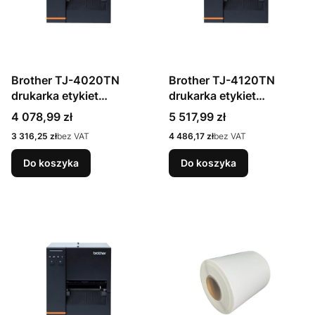
Brother TJ-4020TN
Brother TJ-4120TN
drukarka etykiet
drukarka etykiet
bezpośrednio
bezpośrednio
Cena
Cena
4 078,99 zł
5 517,99 zł
termiczny/termotransfer
termiczny/termotransfer
Cena
Cena
3 316,25 zł
bez VAT
4 486,17 zł
bez VAT
owy 203 x 203 DPI 254
owy 300 x 300 DPI 178
mm/s Przewodowa
mm/s Przewodowa sieć
Do koszyka
Do koszyka
Przewodowa sieć LAN
LAN