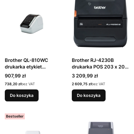
Brother QL-810WC
Brother RJ-4230B
drukarka etykiet
drukarka POS 203 x 203
bezpośrednio termiczny
DPI Przewodowy i
Cena
Cena
907,99 zł
3 209,99 zł
Kolor 300 x 300 DPI 176
Bezprzewodowy
Cena
Cena
738,20 zł
bez VAT
2 609,75 zł
bez VAT
mm/s Przewodowy i
bezpośrednio termiczny
Bezprzewodowy DK Wi-
Drukarek mobilnych
Do koszyka
Do koszyka
Fi
Bestseller