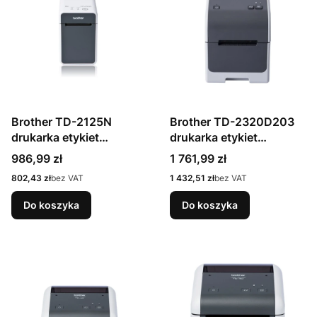
Brother TD-2125N
Brother TD-2320D203
drukarka etykiet
drukarka etykiet
bezpośrednio termiczny
bezpośrednio termiczny
Cena
Cena
986,99 zł
1 761,99 zł
203 x 203 DPI 152,4
203 x 203 DPI 152 mm/s
Cena
Cena
802,43 zł
bez VAT
1 432,51 zł
bez VAT
mm/s Przewodowa
Przewodowa
Przewodowa sieć LAN
Przewodowa sieć LAN
Do koszyka
Do koszyka