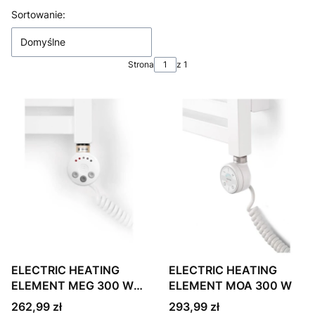
Lista produktów
Sortowanie:
Domyślne
Strona
z 1
ELECTRIC HEATING
ELECTRIC HEATING
ELEMENT MEG 300 W
ELEMENT MOA 300 W
WHITE
Cena
Cena
262,99 zł
293,99 zł