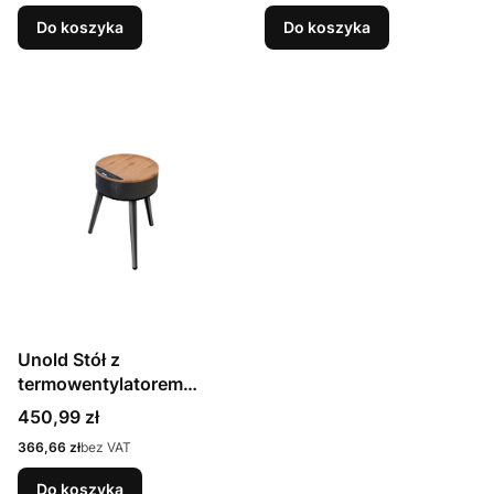
Do koszyka
Do koszyka
Unold Stół z
termowentylatorem
Henry Ceramic brązowy
Cena
450,99 zł
(86545)
Cena
366,66 zł
bez VAT
Do koszyka