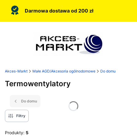
Darmowa dostawa od 200 zł
Akces-Markt
Małe AGD/Akcesoria ogólnodomowe
Do domu
Termowentylatory
Do domu
Filtry
Produkty:
5