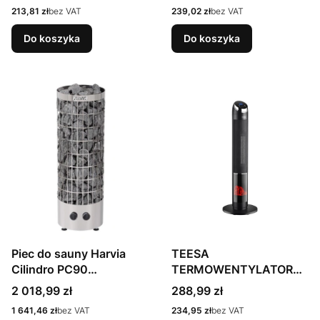
Cena
Cena
213,81 zł
bez VAT
239,02 zł
bez VAT
Do koszyka
Do koszyka
Piec do sauny Harvia
TEESA
Cilindro PC90
TERMOWENTYLATOR
HPC900400 Srebrny
KOLUMNOWY Z
Cena
Cena
2 018,99 zł
288,99 zł
9KW
FUNKCJĄ KOMINKA
Cena
Cena
1 641,46 zł
bez VAT
234,95 zł
bez VAT