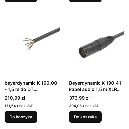
beyerdynamic K 190.00
Beyerdynamic K 190.41
- 1,5 m do DT
kabel audio 1,5 m XLR
18*/19*/28*/29*-bez
(5-pin) Czarny
Cena
Cena
210,99 zł
373,99 zł
złącz
Cena
Cena
171,54 zł
bez VAT
304,06 zł
bez VAT
Do koszyka
Do koszyka