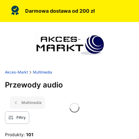
Darmowa dostawa od 200 zł
Akces-Markt
Multimedia
Przewody audio
Multimedia
Filtry
Produkty:
101