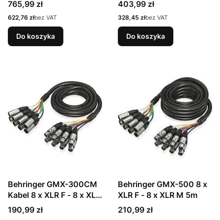
25,4 / 3,2 mm (1 / 3.2")
reguliatoriumi
Cena
Cena
765,99 zł
403,99 zł
CMOS USB 2.0
Cena
Cena
622,76 zł
bez VAT
328,45 zł
bez VAT
Do koszyka
Do koszyka
Behringer GMX-300CM
Behringer GMX-500 8 x
Kabel 8 x XLR F - 8 x XLR
XLR F - 8 x XLR M 5m
M 3m
Cena
Cena
190,99 zł
210,99 zł