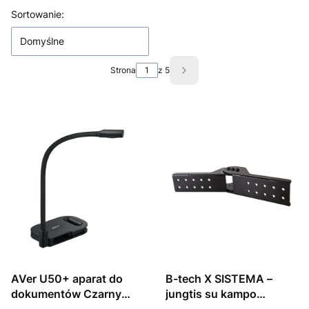
Lista produktów
Sortowanie:
Domyślne
Strona
z 5
Następne produkty
AVer U50+ aparat do
B-tech X SISTEMA –
dokumentów Czarny
jungtis su kampo