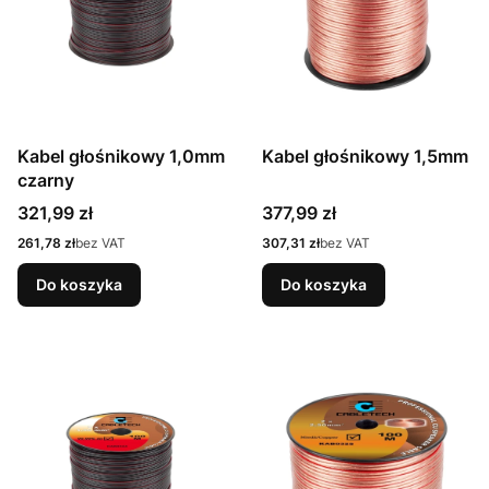
Kabel głośnikowy 1,0mm
Kabel głośnikowy 1,5mm
czarny
Cena
Cena
321,99 zł
377,99 zł
Cena
Cena
261,78 zł
bez VAT
307,31 zł
bez VAT
Do koszyka
Do koszyka