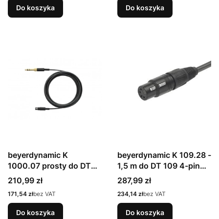
Do koszyka
Do koszyka
beyerdynamic K
beyerdynamic K 109.28 -
1000.07 prosty do DT
1,5 m do DT 109 4-pin
1770 Pro 5m
XLR
Cena
Cena
210,99 zł
287,99 zł
Cena
Cena
171,54 zł
bez VAT
234,14 zł
bez VAT
Do koszyka
Do koszyka