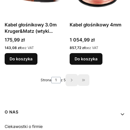
Kabel głośnikowy 3.0m
Kabel głośnikowy 4mm
Kruger&Matz (wtyki
banan)
Cena
Cena
175,99 zł
1 054,99 zł
Cena
Cena
143,08 zł
bez VAT
857,72 zł
bez VAT
Do koszyka
Do koszyka
Strona
z 5
Przejdź do ostatniej st
Linki w stopce
O NAS
Ciekawostki o firmie