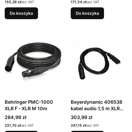
Cena
Cena
155,28 zł
bez VAT
171,54 zł
bez VAT
Do koszyka
Do koszyka
Behringer PMC-1000
Beyerdynamic 406538
XLR F - XLR M 10m
kabel audio 1,5 m XLR
(5-pin) Czarny
Cena
Cena
284,99 zł
303,99 zł
Cena
Cena
231,70 zł
bez VAT
247,15 zł
bez VAT