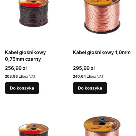
Kabel głośnikowy
Kabel głośnikowy 1,0mm
0,75mm czarny
Cena
Cena
256,99 zł
295,99 zł
Cena
Cena
208,93 zł
bez VAT
240,64 zł
bez VAT
Do koszyka
Do koszyka