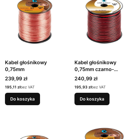
Kabel głośnikowy
Kabel głośnikowy
0,75mm
0,75mm czarno-
czerwony
Cena
Cena
239,99 zł
240,99 zł
Cena
Cena
195,11 zł
bez VAT
195,93 zł
bez VAT
Do koszyka
Do koszyka