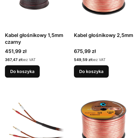
Kabel głośnikowy 1,5mm
Kabel głośnikowy 2,5mm
czarny
Cena
Cena
451,99 zł
675,99 zł
Cena
Cena
367,47 zł
bez VAT
549,59 zł
bez VAT
Do koszyka
Do koszyka