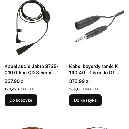
Kabel audio Jabra 8735-
Kabel beyerdynamic K
019 0,5 m QD 3.5mm
190.40 - 1,5 m do DT
Czarny
18*/19*/28*/29*-3-pin
Cena
Cena
237,99 zł
373,99 zł
XLR - 1/4" stereo jack
Cena
Cena
193,49 zł
bez VAT
304,06 zł
bez VAT
Do koszyka
Do koszyka