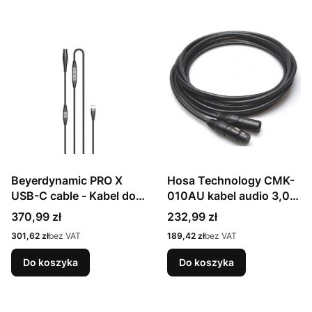
Beyerdynamic PRO X
Hosa Technology CMK-
USB-C cable - Kabel do
010AU kabel audio 3,05
PRO X / DT 1770 /
m XLR (3-pin) Czarny
Cena
Cena
370,99 zł
232,99 zł
DT1990 PRO USB-C
Cena
Cena
301,62 zł
bez VAT
189,42 zł
bez VAT
Do koszyka
Do koszyka