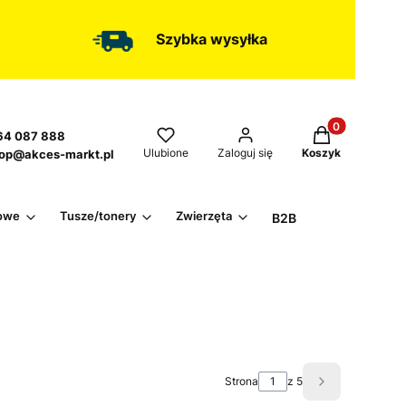
Szybka wysyłka
Produkty w kos
4 087 888
Ulubione
Zaloguj się
Koszyk
op@akces-markt.pl
owe
Tusze/tonery
Zwierzęta
B2B
Strona
z 5
Następne pro