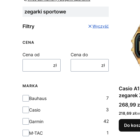
zegarki sportowe
Filtry
Wyczyść
CENA
Cena od
Cena do
zł
zł
MARKA
Casio A
zegarek 
Marka
7
Bauhaus
bransole
Cena
268,99 z
Elektron
3
Casio
Cena
218,69 zł
be
42
Garmin
Do kos
1
M-TAC