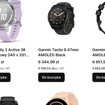
ily 2 Active 38
Garmin Tactix 8 47mm
Garmin
owy 240 x 201
AMOLED Black
AMOLE
n dotykowy
Cena
Cena
 zł
6 344,99 zł
6 951,9
 GPS
Cena
Cena
bez VAT
5 158,53 zł
bez VAT
5 652,02 
zyka
Do koszyka
Do k