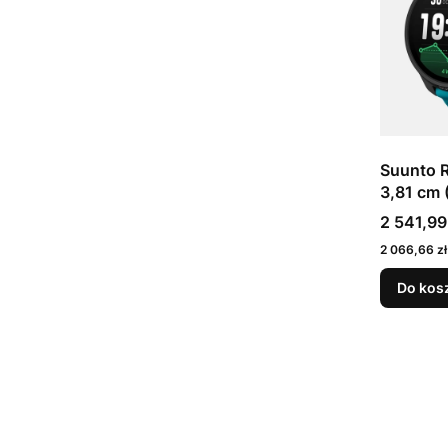
Suunto R
3,81 cm 
49 mm C
Cena
2 541,99
466 px 
Cena
2 066,66 zł
Czarny 
Do kos