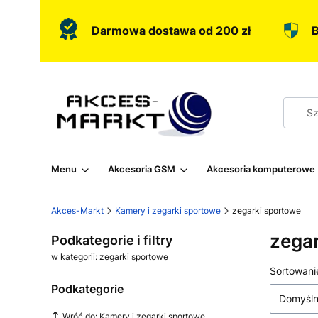
Darmowa dostawa od 200 zł
B
Menu
Akcesoria GSM
Akcesoria komputerowe
Akces-Markt
Kamery i zegarki sportowe
zegarki sportowe
zega
Podkategorie i filtry
w kategorii: zegarki sportowe
Lista
Sortowani
Podkategorie
Domyśl
Wróć do: Kamery i zegarki sportowe