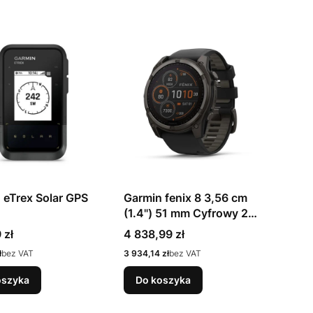
 eTrex Solar GPS
Garmin fenix 8 3,56 cm
(1.4") 51 mm Cyfrowy 280
x 280 px Ekran dotykowy
Cena
 zł
4 838,99 zł
Tytan Wi-Fi GPS
Cena
ł
bez VAT
3 934,14 zł
bez VAT
oszyka
Do koszyka