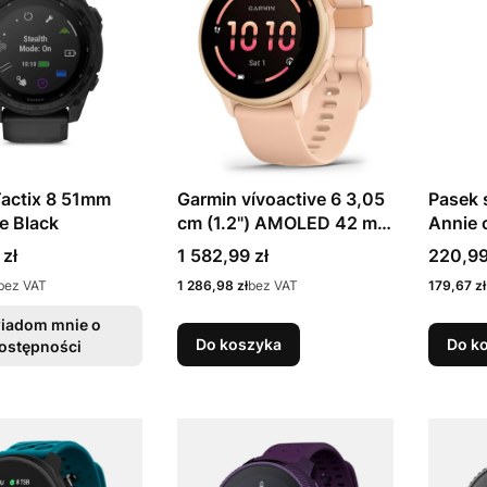
actix 8 51mm
Garmin vívoactive 6 3,05
Pasek 
te Black
cm (1.2") AMOLED 42 mm
Annie 
Cyfrowy 390 x 390 px
22 mm
Cena
Cena
 zł
1 582,99 zł
220,99
Ekran dotykowy Różowy
Cena
Cena
bez VAT
1 286,98 zł
bez VAT
179,67 zł
Wi-Fi GPS
iadom mnie o
Do koszyka
Do k
ostępności