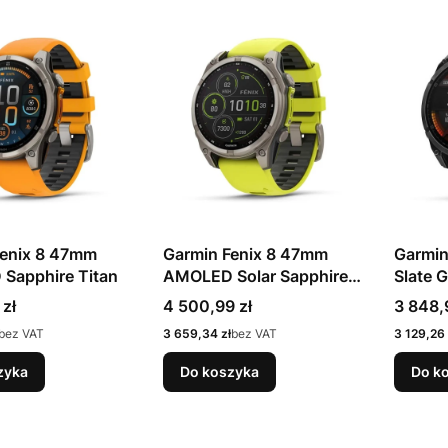
Fenix 8 47mm
Garmin Fenix 8 47mm
Garmin
Sapphire Titan
AMOLED Solar Sapphire
Slate 
Yellow
Cena
Cena
 zł
4 500,99 zł
3 848,
Cena
Cena
bez VAT
3 659,34 zł
bez VAT
3 129,26 
zyka
Do koszyka
Do k