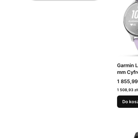
Garmin L
mm Cyfr
px Ekra
Cena
1 855,99
Srebrny
Cena
1 508,93 zł
Do kos