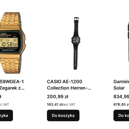
159WGEA-1
CASIO AE-1200
Garmin
Zegarek z
Collection Herren-
Solar
tką
Armbanduhr, schwarz
Cena
Cena
ł
200,99 zł
834,99
iczny Złoto
Cena
Cena
z VAT
163,41 zł
bez VAT
678,85 z
zyka
Do koszyka
Do k