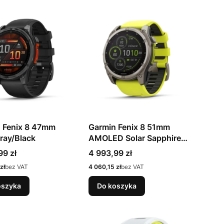
 Fenix 8 47mm
Garmin Fenix 8 51mm
Gray/Black
AMOLED Solar Sapphire
Titanium Amp
Cena
99 zł
4 993,99 zł
Cena
zł
bez VAT
4 060,15 zł
bez VAT
oszyka
Do koszyka