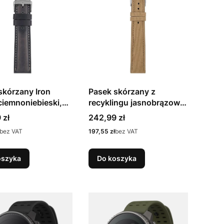
skórzany Iron
Pasek skórzany z
ciemnoniebieski,
recyklingu jasnobrązowy,
szer. 20 mm
Cena
 zł
242,99 zł
Cena
bez VAT
197,55 zł
bez VAT
oszyka
Do koszyka