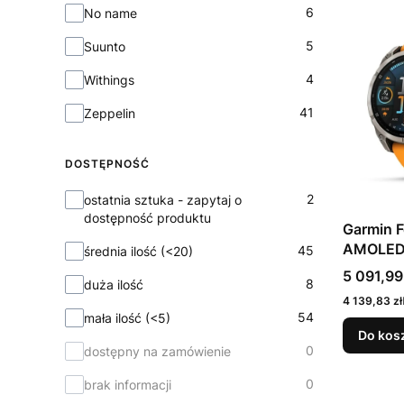
6
No name
5
Suunto
4
Withings
41
Zeppelin
DOSTĘPNOŚĆ
Dostępność
2
ostatnia sztuka - zapytaj o
dostępność produktu
Garmin 
AMOLED 
45
średnia ilość (<20)
Cena
5 091,99
8
duża ilość
Cena
4 139,83 zł
54
mała ilość (<5)
Do kos
0
dostępny na zamówienie
0
brak informacji