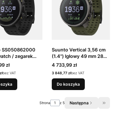
o SS050862000
Suunto Vertical 3,56 cm
atch / zegarek
(1.4") Igłowy 49 mm 280
wy 3,56 cm (1.4")
x 280 px Ekran dotykowy
Cena
99 zł
4 733,99 zł
 49 mm 280 x 280
Czarny GPS
Cena
zł
bez VAT
3 848,77 zł
bez VAT
an dotykowy
y GPS
oszyka
Do koszyka
Następna
Strona
z 5
Przejdź do os