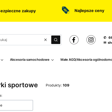
Najlepsze ceny
ezpieczne zakupy
✆ 66
Wyczyść
Szukaj
✉ sh
Akcesoria samochodowe
Małe AGD/Akcesoria ogólnodom
rki sportowe
Produkty:
109
 produktów
e:
ne