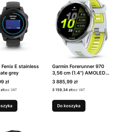
 Fenix E stainless
Garmin Forerunner 970
late grey
3,56 cm (1.4") AMOLED
Cyfrowy 454 x 454 px
Cena
9 zł
3 885,99 zł
Ekran dotykowy Biały Wi-
Cena
zł
bez VAT
3 159,34 zł
bez VAT
Fi GPS
oszyka
Do koszyka