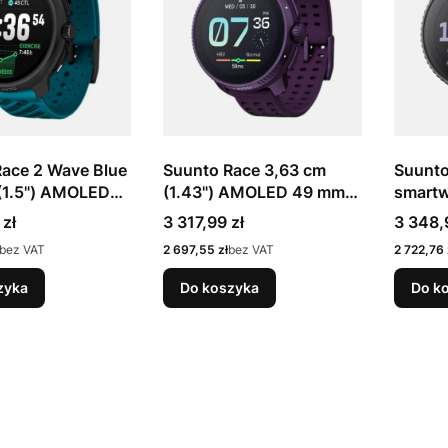
ace 2 Wave Blue
Suunto Race 3,63 cm
Suunt
(1.5") AMOLED
(1.43") AMOLED 49 mm
smartw
yfrowy 466 x
Cyfrowy 466 x 466 px
sporto
Cena
Cena
 zł
3 317,99 zł
3 348,
Ekran dotykowy
Ekran dotykowy
Igłowy
Cena
Cena
bez VAT
2 697,55 zł
bez VAT
2 722,76 
GPS
Fioletowy GPS
px Ekr
Czarn
zyka
Do koszyka
Do k