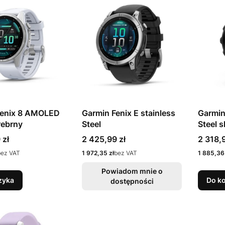
Fenix 8 AMOLED
Garmin Fenix E stainless
Garmin
ebrny
Steel
Steel s
Cena
Cena
 zł
2 425,99 zł
2 318,9
Cena
Cena
bez VAT
1 972,35 zł
bez VAT
1 885,36 
Powiadom mnie o
zyka
Do k
dostępności