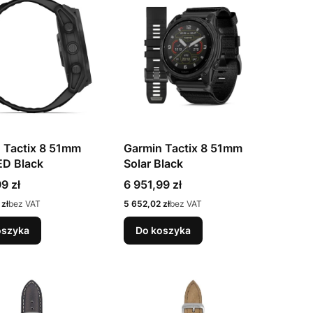
 Tactix 8 51mm
Garmin Tactix 8 51mm
D Black
Solar Black
Cena
9 zł
6 951,99 zł
Cena
zł
bez VAT
5 652,02 zł
bez VAT
oszyka
Do koszyka