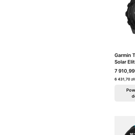
Garmin T
Solar Eli
Cena
7 910,99
Cena
6 431,70 zł
Pow
d