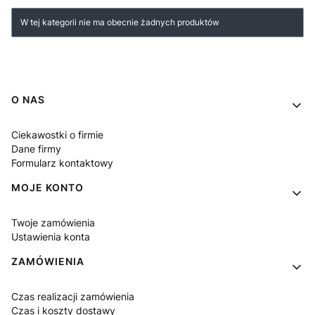
Lista produktów
W tej kategorii nie ma obecnie żadnych produktów
Linki w stopce
O NAS
Ciekawostki o firmie
Dane firmy
Formularz kontaktowy
MOJE KONTO
Twoje zamówienia
Ustawienia konta
ZAMÓWIENIA
Czas realizacji zamówienia
Czas i koszty dostawy