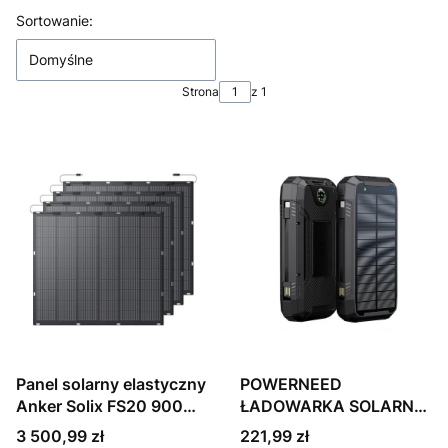
Lista produktów
Sortowanie:
Domyślne
Strona
z 1
Panel solarny elastyczny
POWERNEED
Anker Solix FS20 900W
ŁADOWARKA SOLARNA
(225W - 4 szt )
S20000Q
Cena
Cena
3 500,99 zł
221,99 zł