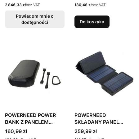
Cena
Cena
2 846,33 zł
bez VAT
180,48 zł
bez VAT
Powiadom mnie o
Do koszyka
dostępności
POWERNEED POWER
POWERNEED
BANK Z PANELEM
SKŁADANY PANEL
SOLARNYM 20000MAH
SOLARNY Z POWER
Cena
Cena
160,99 zł
259,99 zł
LI-POLY PV 1,5W QI 2A
BANKIEM PV 9W