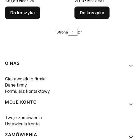
Cena
Cena
130,89 zł
bez VAT
211,37 zł
bez VAT
USB QC 3.0 LED POWER
20000MAH LI-POLY 2X
DELIVERY CZARNY
USB 2A CZARNY
Do koszyka
Do koszyka
S20000C
ES20000B
Strona
z 1
Linki w stopce
O NAS
Ciekawostki o firmie
Dane firmy
Formularz kontaktowy
MOJE KONTO
Twoje zamówienia
Ustawienia konta
ZAMÓWIENIA