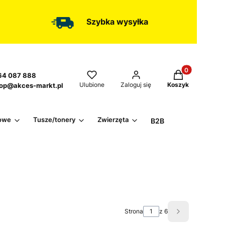
Szybka wysyłka
Produkty w kos
4 087 888
Ulubione
Zaloguj się
Koszyk
op@akces-markt.pl
owe
Tusze/tonery
Zwierzęta
B2B
Strona
z 6
Następne pro