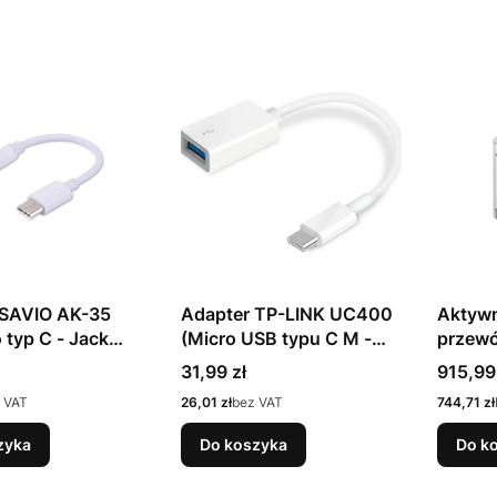
 SAVIO AK-35
Adapter TP-LINK UC400
Aktyw
 typ C - Jack
(Micro USB typu C M -
przewó
,5 mm ; 0,12m;
USB 3.0 F; kolor biały)
2x1 US
Cena
Cena
31,99 zł
915,99
ły)
Cena
Cena
 VAT
26,01 zł
bez VAT
744,71 zł
zyka
Do koszyka
Do k