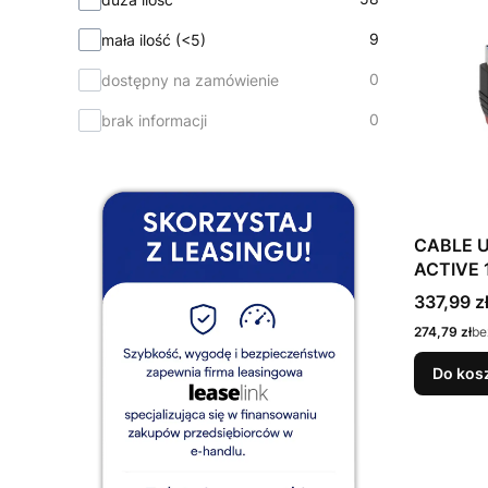
9
mała ilość (<5)
0
dostępny na zamówienie
0
brak informacji
CABLE U
ACTIVE 
LINDY
Cena
337,99 z
Cena
274,79 zł
be
Do kos