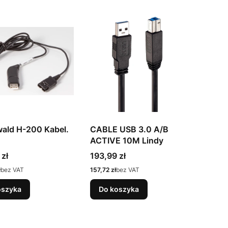
ald H-200 Kabel.
CABLE USB 3.0 A/B
ACTIVE 10M Lindy
Cena
 zł
193,99 zł
Cena
ł
bez VAT
157,72 zł
bez VAT
oszyka
Do koszyka