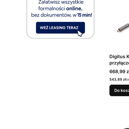
Digitus 
przyłącz
wideo t
Cena
668,99 z
USB typ
Cena
543,89 zł
b
Do kos