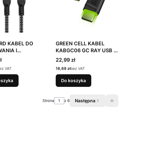
RD KABEL DO
GREEN CELL KABEL
ANIA I
KABGC06 GC RAY USB -
MISJI DANYCH
USB-C 120CM, ZIELONY
Cena
ł
22,99 zł
UM USB 4 TYPE-C
LED, SZYBKIE
Cena
ez VAT
18,69 zł
bez VAT
S, 240 W, 0.5 M
ŁADOWANIE ULTRA
CHARGE, QC 3.0
oszyka
Do koszyka
Następna
Strona
z 6
Przejdź do os