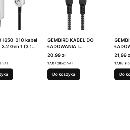
X-I650-010 kabel
GEMBIRD KABEL DO
GEMBI
3.2 Gen 1 (3.1
ŁADOWANIA I
ŁADOW
0 m USB A 10
TRANSMISJI DANYCH
TRANS
Cena
Cena
20,99 zł
21,99 z
,5 W Czarny,
PREMIUM USB 4 TYPE-C
PREMI
Cena
Cena
z VAT
17,07 zł
bez VAT
17,88 zł
b
40 GB/S, 240 W, 0.3 M
40 GB/
zyka
Do koszyka
Do k