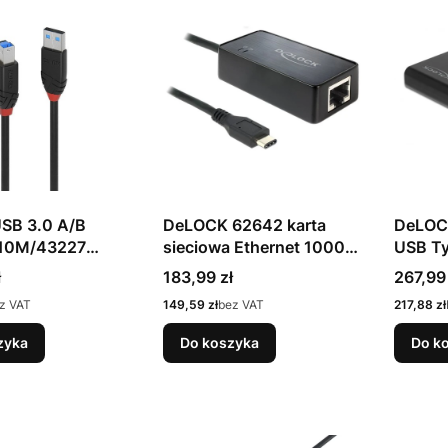
SB 3.0 A/B
DeLOCK 62642 karta
DeLOCK
10M/43227
sieciowa Ethernet 1000
USB Ty
Mbit/s
USB T
Cena
Cena
ł
183,99 zł
267,99 
Cena
Cena
z VAT
149,59 zł
bez VAT
217,88 zł
zyka
Do koszyka
Do k