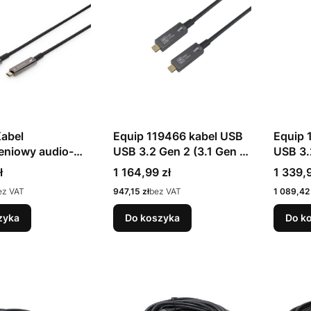
Kabel
Equip 119466 kabel USB
Equip 
eniowy audio-
USB 3.2 Gen 2 (3.1 Gen 2)
USB 3.
ypu AOC 4K z
5 m USB C 10 Gbit/s 60
10 m U
Cena
Cena
ł
1 164,99 zł
1 339,9
u C
W Czarny
W Cza
Cena
Cena
ez VAT
947,15 zł
bez VAT
1 089,42 
zyka
Do koszyka
Do k