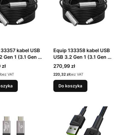
133357 kabel USB
Equip 133358 kabel USB
2 Gen 1 (3.1 Gen 1)
USB 3.2 Gen 1 (3.1 Gen 1)
SB C Czarny
15 m USB C Czarny
Cena
 zł
270,99 zł
Cena
ł
bez VAT
220,32 zł
bez VAT
oszyka
Do koszyka