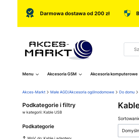
Darmowa dostawa od 200 zł
B
Menu
Akcesoria GSM
Akcesoria komputerowe
Akces-Markt
Małe AGD/Akcesoria ogólnodomowe
Do domu
Kabl
Podkategorie i filtry
w kategorii: Kable USB
Lista
Sortowani
Podkategorie
Domyśl
Wróć do: Kable i adaptery