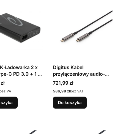
 Ładowarka 2 x
Digitus Kabel
pe-C PD 3.0 + 1 x
przyłączeniowy audio-
yp-A moc 60 W
wideo typu AOC 4K z
Cena
zł
721,99 zł
USB typu C
Cena
bez VAT
586,98 zł
bez VAT
oszyka
Do koszyka