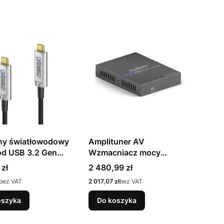
ny światłowodowy
Amplituner AV
d USB 3.2 Gen
Wzmacniacz mocy
B-C 5,00 m
audio/wideo PT-HDBT-
Cena
 zł
2 480,99 zł
1020C-RX
Cena
bez VAT
2 017,07 zł
bez VAT
oszyka
Do koszyka