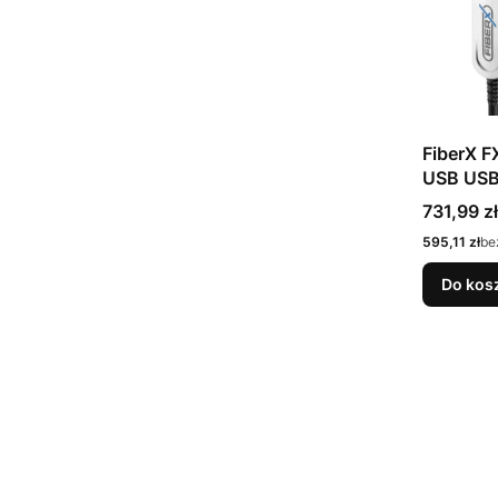
FiberX F
USB USB 
Gen 1) 1
Cena
731,99 zł
Gbit/s 4
Cena
595,11 zł
be
Srebrny
Do kos