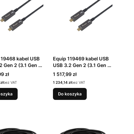
119468 kabel USB
Equip 119469 kabel USB
2 Gen 2 (3.1 Gen 2)
USB 3.2 Gen 2 (3.1 Gen 2)
SB C 10 Gbit/s 60
15 m USB C 10 Gbit/s 60
Cena
9 zł
1 517,99 zł
rny
W Czarny
Cena
zł
bez VAT
1 234,14 zł
bez VAT
oszyka
Do koszyka