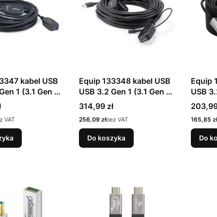
33347 kabel USB
Equip 133348 kabel USB
Equip 
Gen 1 (3.1 Gen 1)
USB 3.2 Gen 1 (3.1 Gen 1)
USB 3.
B A Czarny
15 m USB A Czarny
10 m U
Cena
Cena
ł
314,99 zł
203,99
Cena
Cena
z VAT
256,09 zł
bez VAT
165,85 z
zyka
Do koszyka
Do k