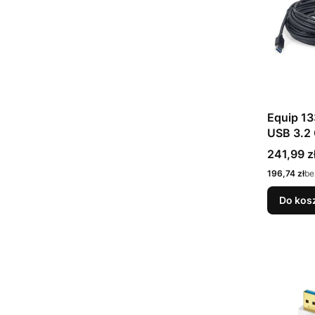
Equip 1
USB 3.2 
10 m US
Cena
241,99 z
Cena
196,74 zł
be
Do kos