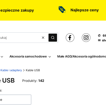
Najlepsze ceny
ezpieczne zakupy
✆ 66
Wyczyść
Szukaj
✉ sh
Akcesoria samochodowe
Małe AGD/Akcesoria ogólnodom
Kable i adaptery
Kable USB
e USB
Produkty:
142
 produktów
e:
ne