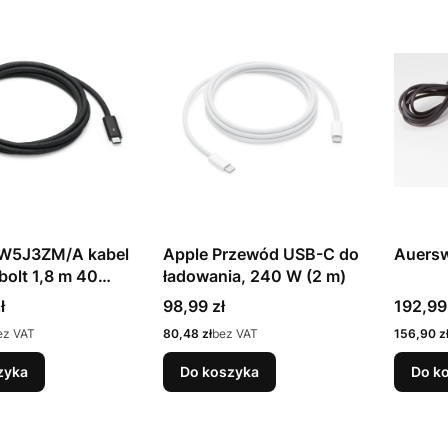
W5J3ZM/A kabel
Apple Przewód USB-C do
Auersw
olt 1,8 m 40
ładowania, 240 W (2 m)
zarny
Cena
Cena
ł
98,99 zł
192,99
Cena
Cena
ez VAT
80,48 zł
bez VAT
156,90 z
zyka
Do koszyka
Do k