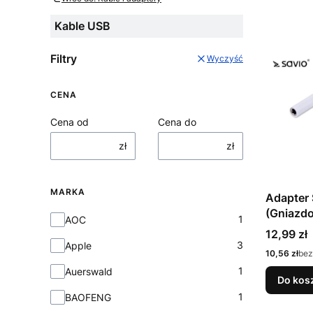
Kable USB
Filtry
Wyczyść
CENA
Cena od
Cena do
zł
zł
MARKA
Adapter
(Gniazdo
Marka
1
AOC
stereo 3
Cena
12,99 zł
kolor bia
3
Apple
Cena
10,56 zł
bez
1
Auerswald
Do kos
1
BAOFENG