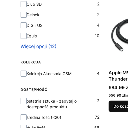
2
Club 3D
2
Delock
4
DIGITUS
10
Equip
Więcej opcji (12)
KOLEKCJA
Apple M
Kolekcja
4
Kolekcja Akcesoria GSM
Thunderb
Gbit/s C
Cena
684,99 z
DOSTĘPNOŚĆ
Cena
556,90 zł
b
Dostępność
3
ostatnia sztuka - zapytaj o
Do kos
dostępność produktu
72
średnia ilość (<20)
58
duża ilość