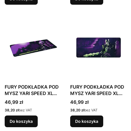
FURY PODKŁADKA POD
FURY PODKŁADKA POD
MYSZ YARI SPEED XL
MYSZ YARI SPEED XL
980X400MM
980X400MM
Cena
Cena
46,99 zł
46,99 zł
Cena
Cena
38,20 zł
bez VAT
38,20 zł
bez VAT
Do koszyka
Do koszyka