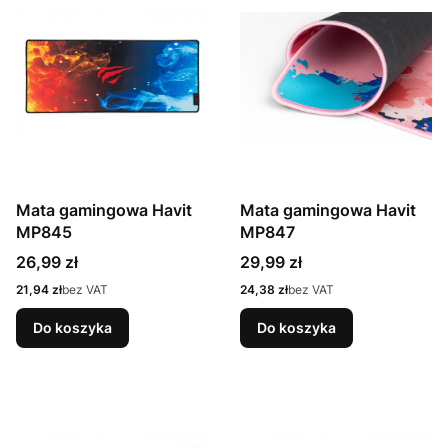
Mata gamingowa Havit
Mata gamingowa Havit
MP845
MP847
Cena
Cena
26,99 zł
29,99 zł
Cena
Cena
21,94 zł
bez VAT
24,38 zł
bez VAT
Do koszyka
Do koszyka