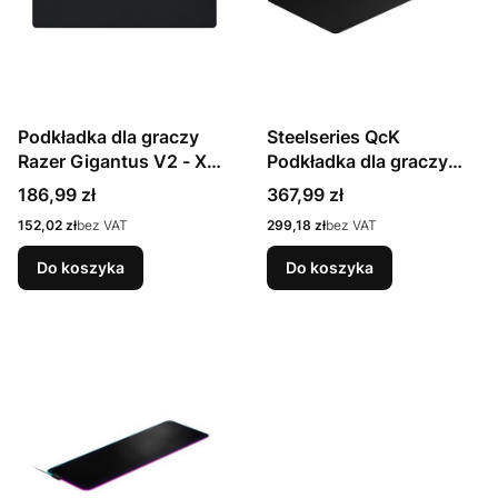
Podkładka dla graczy
Steelseries QcK
Razer Gigantus V2 - XXL
Podkładka dla graczy
Czarny, Zielony
Czarny
Cena
Cena
186,99 zł
367,99 zł
Cena
Cena
152,02 zł
bez VAT
299,18 zł
bez VAT
Do koszyka
Do koszyka