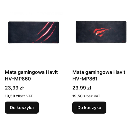
Mata gamingowa Havit
Mata gamingowa Havit
HV-MP860
HV-MP861
Cena
Cena
23,99 zł
23,99 zł
Cena
Cena
19,50 zł
bez VAT
19,50 zł
bez VAT
Do koszyka
Do koszyka