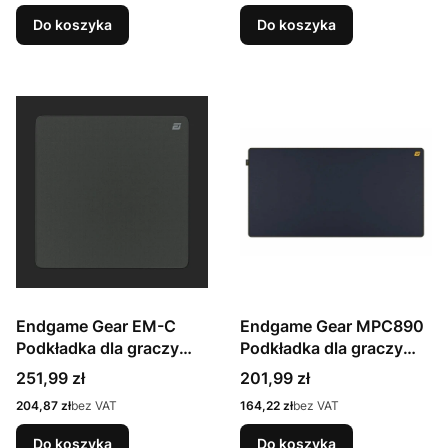
Do koszyka
Do koszyka
Endgame Gear EM-C
Endgame Gear MPC890
Podkładka dla graczy
Podkładka dla graczy
Czarny
Niebieski
Cena
Cena
251,99 zł
201,99 zł
Cena
Cena
204,87 zł
bez VAT
164,22 zł
bez VAT
Do koszyka
Do koszyka