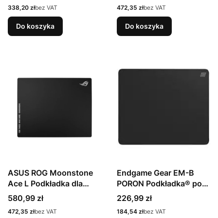
Cena
Cena
338,20 zł
bez VAT
472,35 zł
bez VAT
Do koszyka
Do koszyka
ASUS ROG Moonstone
Endgame Gear EM-B
Ace L Podkładka dla
PORON Podkładka® pod
graczy Czarny
mysz dla graczy -
Cena
Cena
580,99 zł
226,99 zł
Cena
Cena
472,35 zł
bez VAT
184,54 zł
bez VAT