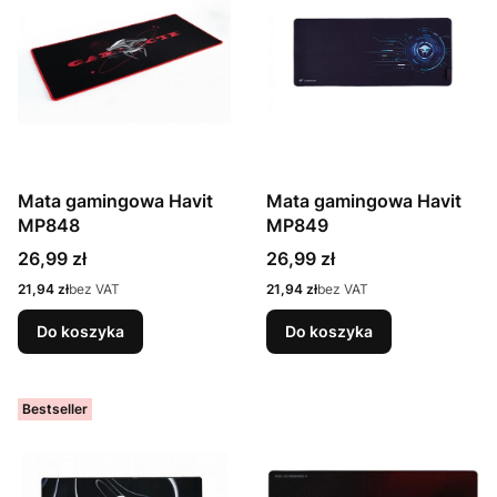
Mata gamingowa Havit
Mata gamingowa Havit
MP848
MP849
Cena
Cena
26,99 zł
26,99 zł
Cena
Cena
21,94 zł
bez VAT
21,94 zł
bez VAT
Do koszyka
Do koszyka
Bestseller