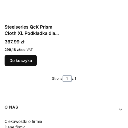
Steelseries QcK Prism
Cloth XL Podkładka dla
graczy Czarny
Cena
367,99 zł
Cena
299,18 zł
bez VAT
Do koszyka
Strona
z 1
Linki w stopce
O NAS
Ciekawostki o firmie
Dane firmy