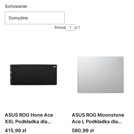
Lista produktów
Sortowanie:
Domyślne
Strona
z 1
ASUS ROG Hone Ace
ASUS ROG Moonstone
XXL Podkładka dla
Ace L Podkładka dla
graczy Czarny
graczy Biały
Cena
Cena
415,99 zł
580,99 zł