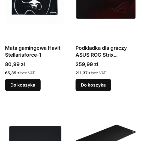
Mata gamingowa Havit
Podkładka dla graczy
Stellarisforce-1
ASUS ROG Strix
Scabbard II Czarny,
Cena
Cena
80,99 zł
259,99 zł
Czerwony
Cena
Cena
65,85 zł
bez VAT
211,37 zł
bez VAT
Do koszyka
Do koszyka