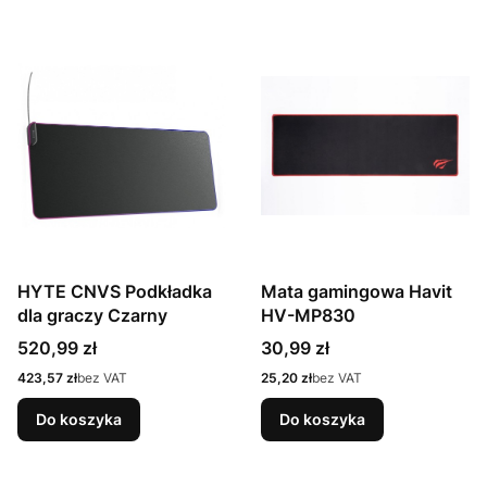
HYTE CNVS Podkładka
Mata gamingowa Havit
dla graczy Czarny
HV-MP830
Cena
Cena
520,99 zł
30,99 zł
Cena
Cena
423,57 zł
bez VAT
25,20 zł
bez VAT
Do koszyka
Do koszyka