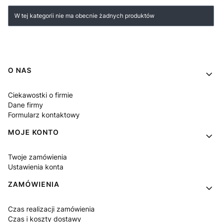
Lista produktów
W tej kategorii nie ma obecnie żadnych produktów
Linki w stopce
O NAS
Ciekawostki o firmie
Dane firmy
Formularz kontaktowy
MOJE KONTO
Twoje zamówienia
Ustawienia konta
ZAMÓWIENIA
Czas realizacji zamówienia
Czas i koszty dostawy