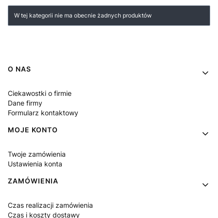
Lista produktów
W tej kategorii nie ma obecnie żadnych produktów
Linki w stopce
O NAS
Ciekawostki o firmie
Dane firmy
Formularz kontaktowy
MOJE KONTO
Twoje zamówienia
Ustawienia konta
ZAMÓWIENIA
Czas realizacji zamówienia
Czas i koszty dostawy