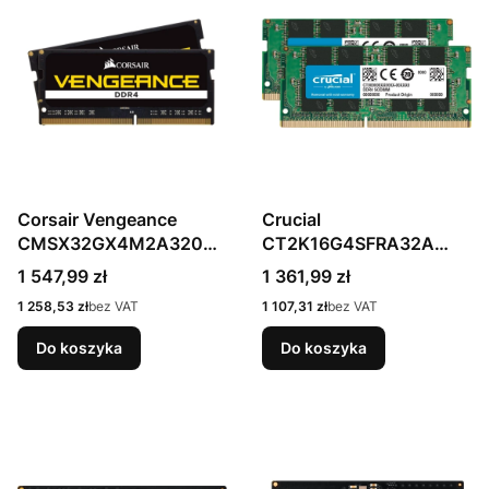
Corsair Vengeance
Crucial
CMSX32GX4M2A3200
CT2K16G4SFRA32A
C22 moduł pamięci 32
moduł pamięci 32 GB 2 x
Cena
Cena
1 547,99 zł
1 361,99 zł
GB 2 x 16 GB DDR4
16 GB DDR4 3200 MHz
Cena
Cena
1 258,53 zł
bez VAT
1 107,31 zł
bez VAT
3200 MHz
Do koszyka
Do koszyka