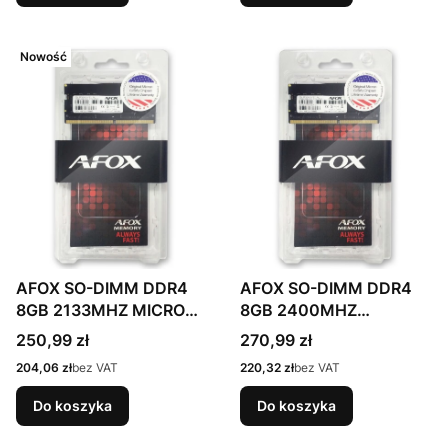
Nowość
AFOX SO-DIMM DDR4
AFOX SO-DIMM DDR4
8GB 2133MHZ MICRON
8GB 2400MHZ
CHIP AFSD48VH1P
AFSD48EK1P
Cena
Cena
250,99 zł
270,99 zł
Cena
Cena
204,06 zł
bez VAT
220,32 zł
bez VAT
Do koszyka
Do koszyka