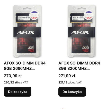
AFOX SO-DIMM DDR4
AFOX SO-DIMM DDR4
8GB 2666MHZ
8GB 3200MHZ
AFSD48FK1P
AFSD48PH1P
Cena
Cena
270,99 zł
271,99 zł
Cena
Cena
220,32 zł
bez VAT
221,13 zł
bez VAT
Do koszyka
Do koszyka