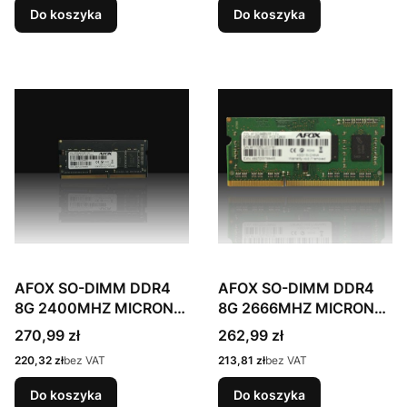
Do koszyka
Do koszyka
AFOX SO-DIMM DDR4
AFOX SO-DIMM DDR4
8G 2400MHZ MICRON
8G 2666MHZ MICRON
CHIP AFSD48EH1P
CHIP AFSD48FH1P
Cena
Cena
270,99 zł
262,99 zł
Cena
Cena
220,32 zł
bez VAT
213,81 zł
bez VAT
Do koszyka
Do koszyka