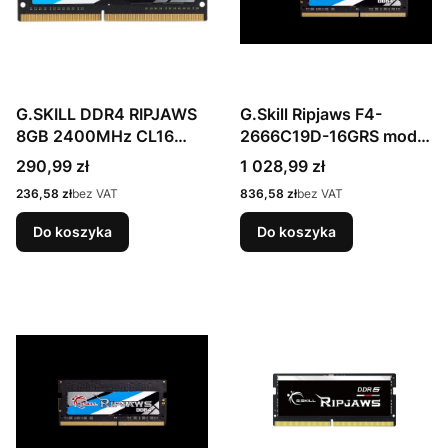
G.SKILL DDR4 RIPJAWS
G.Skill Ripjaws F4-
8GB 2400MHz CL16
2666C19D-16GRS moduł
1,20V SO-DIMM BULK
pamięci 16 GB 2 x 8 GB
Cena
Cena
290,99 zł
1 028,99 zł
DDR4 260-pin SO-DIMM
Cena
Cena
236,58 zł
bez VAT
836,58 zł
bez VAT
Do koszyka
Do koszyka