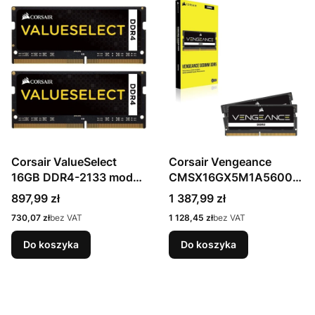
Corsair ValueSelect
Corsair Vengeance
16GB DDR4-2133 moduł
CMSX16GX5M1A5600C
pamięci 2 x 8 GB
48 moduł pamięci 16 GB
Cena
Cena
897,99 zł
1 387,99 zł
1 x 16 GB DDR5 5600
Cena
Cena
730,07 zł
bez VAT
1 128,45 zł
bez VAT
MHz
Do koszyka
Do koszyka