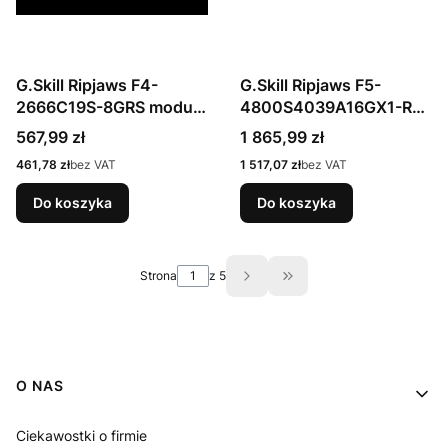
G.Skill Ripjaws F4-
G.Skill Ripjaws F5-
2666C19S-8GRS moduł
4800S4039A16GX1-RS
pamięci 8 GB 1 x 8 GB
moduł pamięci 16 GB 1 x
Cena
Cena
567,99 zł
1 865,99 zł
DDR4 2666 Mhz
16 GB DDR5 262-pin SO-
Cena
Cena
461,78 zł
bez VAT
1 517,07 zł
bez VAT
DIMM
Do koszyka
Do koszyka
Strona
z 5
Przejdź do ostatniej st
Linki w stopce
O NAS
Ciekawostki o firmie