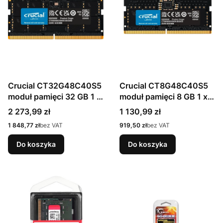
Crucial CT32G48C40S5
Crucial CT8G48C40S5
moduł pamięci 32 GB 1 x
moduł pamięci 8 GB 1 x 8
32 GB DDR5 4800 MHz
GB DDR5 4800 MHz
Cena
Cena
2 273,99 zł
1 130,99 zł
Cena
Cena
1 848,77 zł
bez VAT
919,50 zł
bez VAT
Do koszyka
Do koszyka