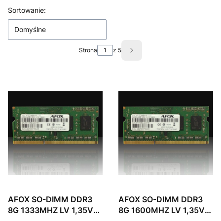
Lista produktów
Sortowanie:
Domyślne
Strona
z 5
Następne produkty
AFOX SO-DIMM DDR3
AFOX SO-DIMM DDR3
8G 1333MHZ LV 1,35V
8G 1600MHZ LV 1,35V