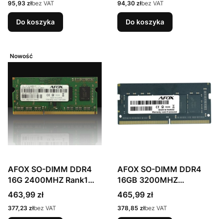
Cena
Cena
95,93 zł
bez VAT
94,30 zł
bez VAT
Do koszyka
Do koszyka
Nowość
AFOX SO-DIMM DDR4
AFOX SO-DIMM DDR4
16G 2400MHZ Rank1
16GB 3200MHZ
AFSD416ES1P
MICRON CHIP
Cena
Cena
463,99 zł
465,99 zł
AFSD416PS1P
Cena
Cena
377,23 zł
bez VAT
378,85 zł
bez VAT