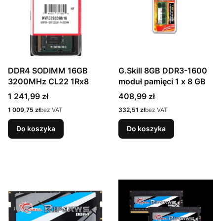
DDR4 SODIMM 16GB
G.Skill 8GB DDR3-1600
3200MHz CL22 1Rx8
moduł pamięci 1 x 8 GB
Cena
Cena
1 241,99 zł
408,99 zł
Cena
Cena
1 009,75 zł
bez VAT
332,51 zł
bez VAT
Do koszyka
Do koszyka