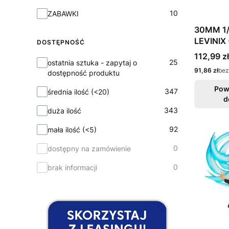
Kolekcja
10
ZABAWKI
30MM 1
LEVINIX
DOSTĘPNOŚĆ
Cena
112,99 zł
Dostępność
25
ostatnia sztuka - zapytaj o
Cena
91,86 zł
bez
dostępność produktu
Pow
347
średnia ilość (<20)
d
343
duża ilość
92
mała ilość (<5)
0
dostępny na zamówienie
0
brak informacji