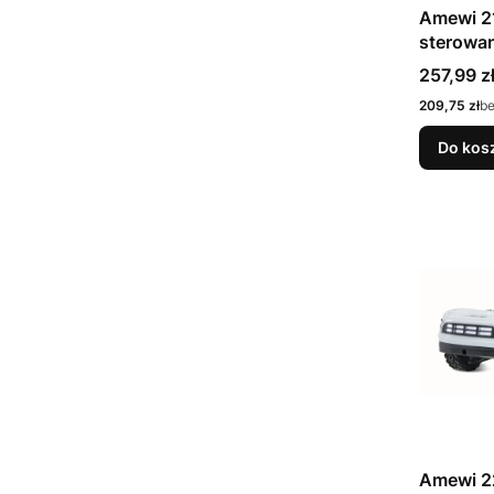
Amewi 2
sterowa
driftu Si
Cena
257,99 z
1:28
Cena
209,75 zł
b
Do kos
Amewi 2