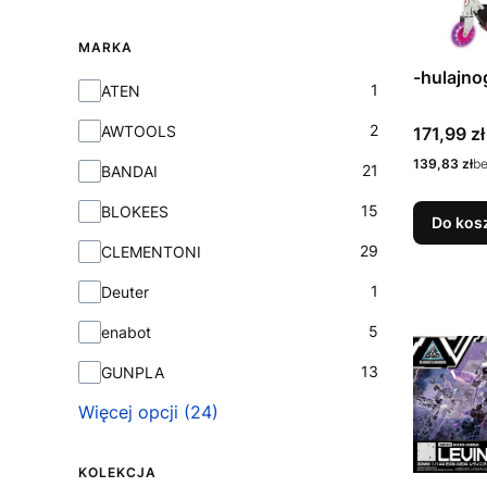
MARKA
-hulajno
Marka
1
ATEN
2
Cena
AWTOOLS
171,99 zł
Cena
139,83 zł
b
21
BANDAI
15
BLOKEES
Do kos
29
CLEMENTONI
1
Deuter
5
enabot
13
GUNPLA
Więcej opcji (24)
KOLEKCJA