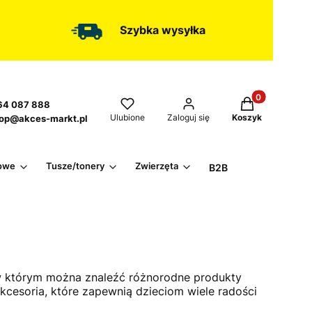
Szybka wysyłka
Produkty w kos
4 087 888
Ulubione
Zaloguj się
Koszyk
op@akces-markt.pl
owe
Tusze/tonery
Zwierzęta
B2B
, w którym można znaleźć różnorodne produkty
kcesoria, które zapewnią dzieciom wiele radości