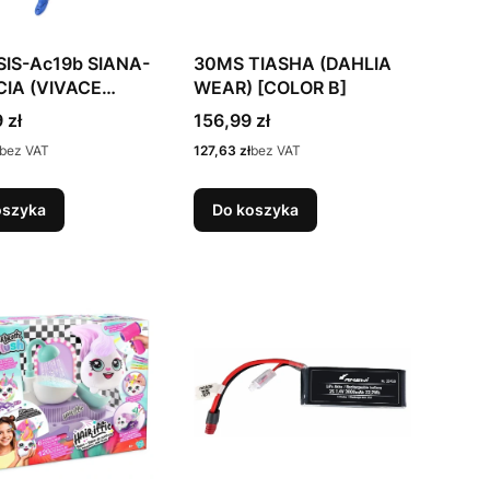
SIS-Ac19b SIANA-
30MS TIASHA (DAHLIA
IA (VIVACE
WEAR) [COLOR B]
Cena
 zł
156,99 zł
Cena
bez VAT
127,63 zł
bez VAT
oszyka
Do koszyka