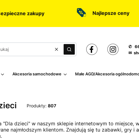
Najlepsze ceny
ezpieczne zakupy
✆ 66
Wyczyść
Szukaj
✉ sh
Akcesoria samochodowe
Małe AGD/Akcesoria ogólnodom
zieci
Produkty:
807
a "Dla dzieci" w naszym sklepie internetowym to miejsce
ne najmłodszym klientom. Znajdują się tu zabawki, gry i a
.