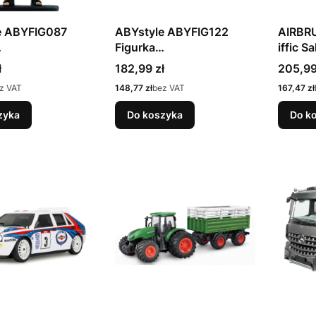
e ABYFIG087
ABYstyle ABYFIG122
AIRBRU
Figurka
iffic S
lekcjonerska
akcji/kolekcjonerska
Cena
Cena
ł
182,99 zł
205,99
Cena
Cena
z VAT
148,77 zł
bez VAT
167,47 zł
zyka
Do koszyka
Do k