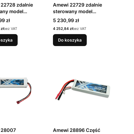
22728 zdalnie
Amewi 22729 zdalnie
any model
sterowany model
ka Silnik
Wywrotka Silnik
Cena
99 zł
5 230,99 zł
yczny 1:14
elektryczny 1:14
Cena
zł
bez VAT
4 252,84 zł
bez VAT
oszyka
Do koszyka
 28007
Amewi 28896 Część