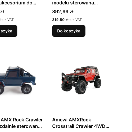
akcesorium do
modelu sterowana
 zdalnie
radiowo (RC) (28896)
Cena
zł
392,99 zł
anych Bateria
Cena
ł
bez VAT
319,50 zł
bez VAT
oszyka
Do koszyka
 AMX Rock Crawler
Amewi AMXRock
dalnie sterowany
Crosstrail Crawler 4WD