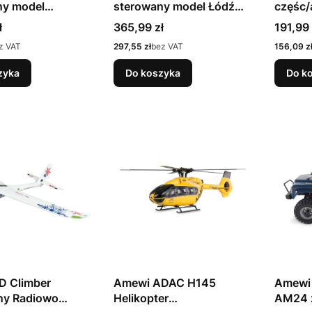
ny model
sterowany model Łódź
częśc/
 off-road krótki
Silnik elektryczny
modeli
Cena
Cena
ł
365,99 zł
191,99 
ion Silnik
sterow
Cena
Cena
z VAT
297,55 zł
bez VAT
156,09 z
zny 1:14
zyka
Do koszyka
Do k
D Climber
Amewi ADAC H145
Amewi
ny Radiowo
Helikopter
AM24 z