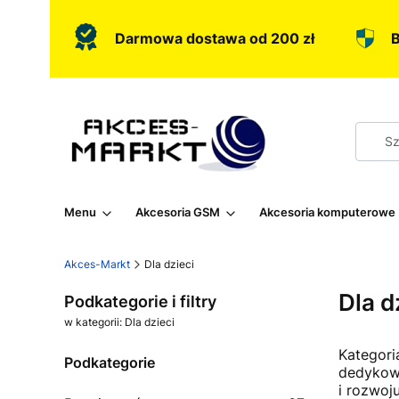
Darmowa dostawa od 200 zł
B
Menu
Akcesoria GSM
Akcesoria komputerowe
Akces-Markt
Dla dzieci
Dla d
Podkategorie i filtry
w kategorii: Dla dzieci
Kategori
Podkategorie
dedykowa
i rozwoju