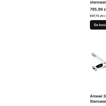
sterowa
Samochód
Cena
795,99 z
kurs/stad
Cena
647,15 zł
be
elektryc
Do kos
Amewi 3
Sterowa