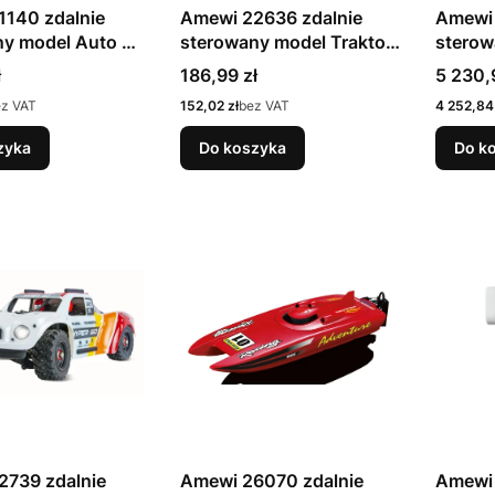
1140 zdalnie
Amewi 22636 zdalnie
Amewi 
ny model Auto do
sterowany model Traktor
sterow
lnik elektryczny
Silnik elektryczny 1:24
Wywrot
Cena
Cena
ł
186,99 zł
5 230,
elektr
Cena
Cena
ez VAT
152,02 zł
bez VAT
4 252,84 
zyka
Do koszyka
Do k
2739 zdalnie
Amewi 26070 zdalnie
Amewi