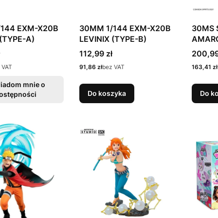
/144 EXM-X20B
30MM 1/144 EXM-X20B
30MS 
 (TYPE-A)
LEVINIX (TYPE-B)
AMARC
FORM)
Cena
Cena
112,99 zł
200,99
Cena
Cena
 VAT
91,86 zł
bez VAT
163,41 zł
iadom mnie o
Do koszyka
Do k
ostępności