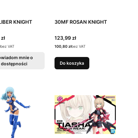
LIBER KNIGHT
30MF ROSAN KNIGHT
Cena
 zł
123,99 zł
Cena
ł
bez VAT
100,80 zł
bez VAT
owiadom mnie o
Do koszyka
dostępności