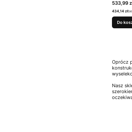
Paralotni
Cena
533,99 z
Elektryc
Cena
434,14 zł
be
Do kos
Oprócz p
konstrukc
wyselekc
Nasz skl
szerokie
oczekiwa