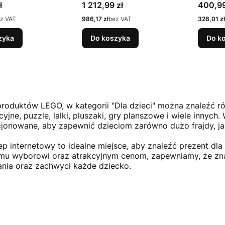
a Silnik
bezszczotkowy 6-
model 
Cena
Cena
ł
1 212,99 zł
400,99
zny (24057)
kanałowy 6G RTF
road 1
Cena
Cena
z VAT
986,17 zł
bez VAT
326,01 zł
zyka
Do koszyka
Do k
roduktów LEGO, w kategorii "Dla dzieci" można znaleźć rów
yjne, puzzle, lalki, pluszaki, gry planszowe i wiele innych
jonowane, aby zapewnić dzieciom zarówno dużo frajdy, ja
ep internetowy to idealne miejsce, aby znaleźć prezent dla
mu wyborowi oraz atrakcyjnym cenom, zapewniamy, że zna
nia oraz zachwyci każde dziecko.