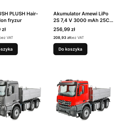
SH PLUSH Hair-
Akumulator Amewi LiPo
alon fryzur
2S 7,4 V 3000 mAh 25C
Wtyczka T
Cena
 zł
256,99 zł
Cena
bez VAT
208,93 zł
bez VAT
oszyka
Do koszyka