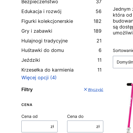
Bezpieczeństwo
37
Jednym z
Edukacja i rozwój
56
która od
budowani
Figurki kolekcjonerskie
182
są dostę
Gry i zabawki
189
umożliwi
Hulajnogi tradycyjne
21
Huśtawki do domu
6
Lista
Sortowani
Jeździki
11
Domyśl
Krzesełka do karmienia
11
Więcej opcji (4)
Filtry
Wyczyść
CENA
Cena od
Cena do
zł
zł