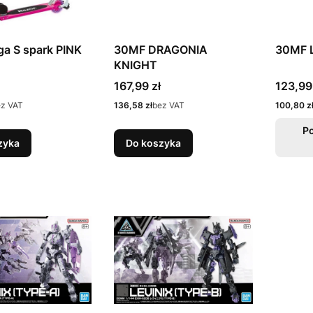
ga S spark PINK
30MF DRAGONIA
30MF 
KNIGHT
Cena
Cena
167,99 zł
123,99
Cena
Cena
ez VAT
136,58 zł
bez VAT
100,80 z
P
zyka
Do koszyka