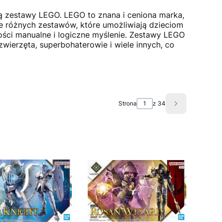
są zestawy LEGO. LEGO to znana i ceniona marka,
iele różnych zestawów, które umożliwiają dzieciom
ości manualne i logiczne myślenie. Zestawy LEGO
zwierzęta, superbohaterowie i wiele innych, co
Strona
z 34
Następne pro