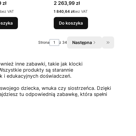
Samochód off-
1:10 ARTR rot-metallic
Cena
 zł
2 263,99 zł
:24
Cena
bez VAT
1 840,64 zł
bez VAT
oszyka
Do koszyka
Następna
Strona
z 34
Przejdź do os
nież inne zabawki, takie jak klocki
. Wszystkie produkty są starannie
k i edukacyjnych doświadczeń.
 swojego dziecka, wnuka czy siostrzeńca. Dzięki
jdziesz tu odpowiednią zabawkę, która spełni