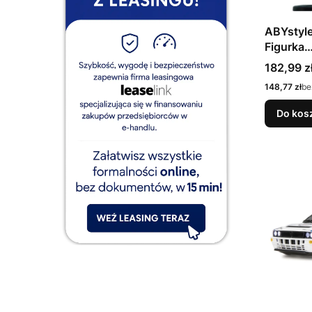
ABYstyl
Figurka
akcji/ko
Cena
182,99 z
Cena
148,77 zł
be
Do kos