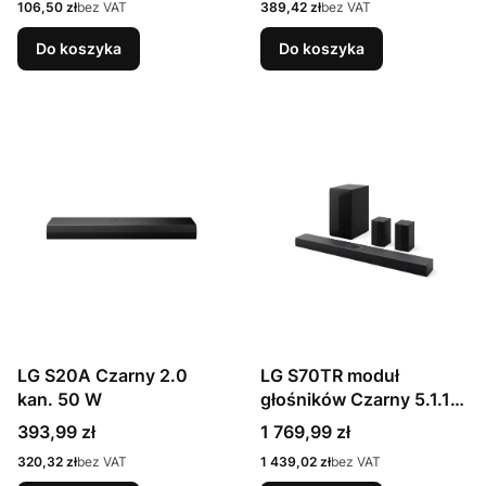
Cena
Cena
106,50 zł
bez VAT
389,42 zł
bez VAT
HT-SBW121 | 240 W |
Łączność Bluetooth |
Do koszyka
Do koszyka
Połączenie
bezprzewodowe
LG S20A Czarny 2.0
LG S70TR moduł
kan. 50 W
głośników Czarny 5.1.1
kan. 500 W
Cena
Cena
393,99 zł
1 769,99 zł
Cena
Cena
320,32 zł
bez VAT
1 439,02 zł
bez VAT