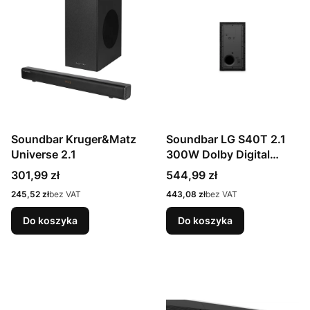
Soundbar Kruger&Matz
Soundbar LG S40T 2.1
Universe 2.1
300W Dolby Digital
Czarny
Cena
Cena
301,99 zł
544,99 zł
Cena
Cena
245,52 zł
bez VAT
443,08 zł
bez VAT
Do koszyka
Do koszyka