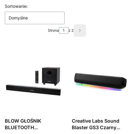
Lista produktów
Sortowanie:
Domyślne
Strona
z 2
Następne produkty
BLOW GŁOŚNIK
Creative Labs Sound
BLUETOOTH
Blaster GS3 Czarny