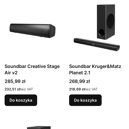
Soundbar Creative Stage
Soundbar Kruger&Matz
Air v2
Planet 2.1
Cena
Cena
285,99 zł
268,99 zł
Cena
Cena
232,51 zł
bez VAT
218,69 zł
bez VAT
Do koszyka
Do koszyka