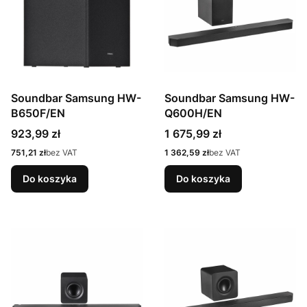
Soundbar Samsung HW-
Soundbar Samsung HW-
B650F/EN
Q600H/EN
Cena
Cena
923,99 zł
1 675,99 zł
Cena
Cena
751,21 zł
bez VAT
1 362,59 zł
bez VAT
Do koszyka
Do koszyka