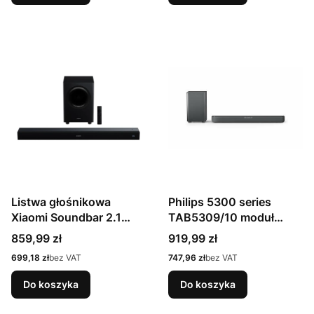
Listwa głośnikowa
Philips 5300 series
Xiaomi Soundbar 2.1
TAB5309/10 moduł
NS4-EU
głośników Szary 2.1 kan.
Cena
Cena
859,99 zł
919,99 zł
120 W
Cena
Cena
699,18 zł
bez VAT
747,96 zł
bez VAT
Do koszyka
Do koszyka