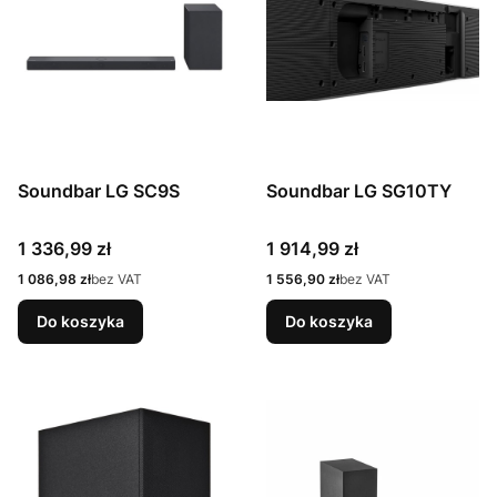
Soundbar LG SC9S
Soundbar LG SG10TY
Cena
Cena
1 336,99 zł
1 914,99 zł
Cena
Cena
1 086,98 zł
bez VAT
1 556,90 zł
bez VAT
Do koszyka
Do koszyka