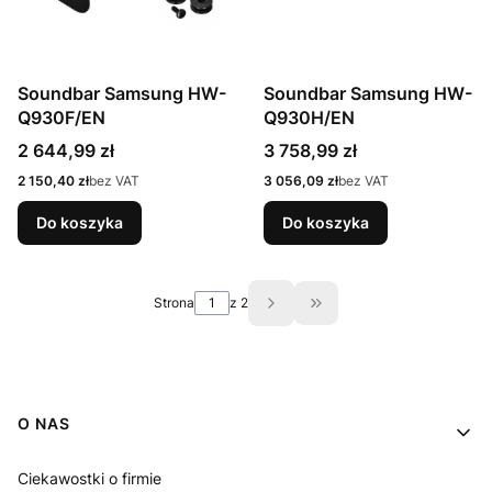
Soundbar Samsung HW-
Soundbar Samsung HW-
Q930F/EN
Q930H/EN
Cena
Cena
2 644,99 zł
3 758,99 zł
Cena
Cena
2 150,40 zł
bez VAT
3 056,09 zł
bez VAT
Do koszyka
Do koszyka
Strona
z 2
Przejdź do ostatniej st
Linki w stopce
O NAS
Ciekawostki o firmie