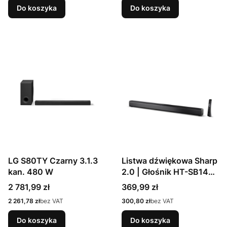
Do koszyka
Do koszyka
LG S80TY Czarny 3.1.3
Listwa dźwiękowa Sharp
kan. 480 W
2.0 | Głośnik HT-SB145 |
150 W | Łączność
Cena
Cena
2 781,99 zł
369,99 zł
Bluetooth | | Połączenie
Cena
Cena
2 261,78 zł
bez VAT
300,80 zł
bez VAT
bezprzewodowe
Do koszyka
Do koszyka