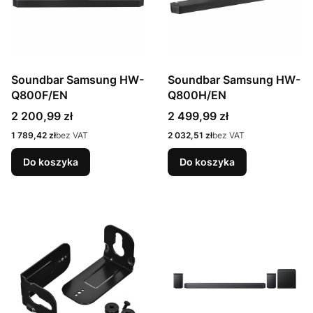
Soundbar Samsung HW-
Soundbar Samsung HW-
Q800F/EN
Q800H/EN
Cena
Cena
2 200,99 zł
2 499,99 zł
Cena
Cena
1 789,42 zł
bez VAT
2 032,51 zł
bez VAT
Do koszyka
Do koszyka