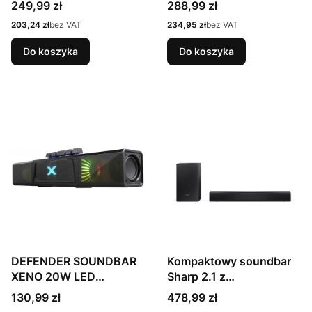
SOUNDBAR CINEMA 4.1
Przewodowy i
Cena
Cena
249,99 zł
288,99 zł
Bezprzewodowy 12 W
Cena
Cena
203,24 zł
bez VAT
234,95 zł
bez VAT
Do koszyka
Do koszyka
DEFENDER SOUNDBAR
Kompaktowy soundbar
XENO 20W LED
Sharp 2.1 z
BLUETOOTH 65129
bezprzewodowym
Cena
Cena
130,99 zł
478,99 zł
subwooferem | Głośnik