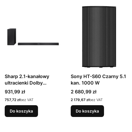
Sharp 2.1-kanałowy
Sony HT-S60 Czarny 5.1
ultracienki Dolby
kan. 1000 W
Atmos/DTS Virtual: X
Cena
Cena
931,99 zł
2 680,99 zł
Soundbar z
Cena
Cena
757,72 zł
bez VAT
2 179,67 zł
bez VAT
bezprzewodowym
subwooferem HT-
Do koszyka
Do koszyka
SBW320 360 W
Łączność Bluetooth
Połączenie bezprzew