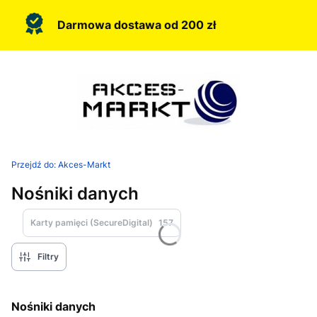
Darmowa dostawa od 200 zł
Przejdź do:
Akces-Markt
Nośniki danych
Karty pamięci (SecureDigital)
157
Filtry
Nośniki danych