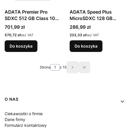
ADATA Premier Pro
ADATA Speed Plus
SDXC 512 GB Class 10
MicroSDXC 128 GB
UHS-I/U3 V30
Class 3 UHS-I/U3 A2
Cena
Cena
701,99 zł
286,99 zł
V30
Cena
Cena
570,72 zł
bez VAT
233,33 zł
bez VAT
Do koszyka
Do koszyka
Strona
z 15
Przejdź do ostatniej s
Linki w stopce
O NAS
Ciekawostki o firmie
Dane firmy
Formularz kontaktowy