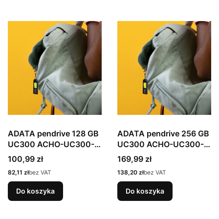
ADATA pendrive 128 GB
ADATA pendrive 256 GB
UC300 ACHO-UC300-
UC300 ACHO-UC300-
128G-RBK/GN
256G-RBK/GN
Cena
Cena
100,99 zł
169,99 zł
Cena
Cena
82,11 zł
bez VAT
138,20 zł
bez VAT
Do koszyka
Do koszyka