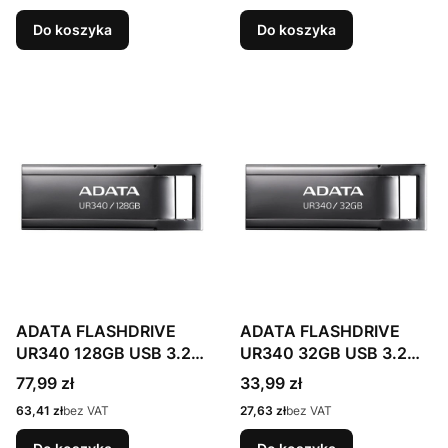
Do koszyka
Do koszyka
ADATA FLASHDRIVE
ADATA FLASHDRIVE
UR340 128GB USB 3.2
UR340 32GB USB 3.2
BLACK
BLACK
Cena
Cena
77,99 zł
33,99 zł
Cena
Cena
63,41 zł
bez VAT
27,63 zł
bez VAT