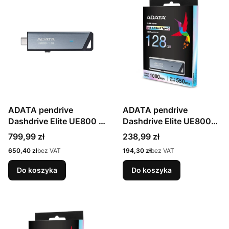
ADATA pendrive
ADATA pendrive
Dashdrive Elite UE800 1
Dashdrive Elite UE800
TB
128 GB
Cena
Cena
799,99 zł
238,99 zł
Cena
Cena
650,40 zł
bez VAT
194,30 zł
bez VAT
Do koszyka
Do koszyka