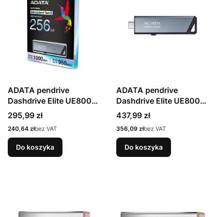
ADATA pendrive
ADATA pendrive
Dashdrive Elite UE800
Dashdrive Elite UE800
256 GB
512 GB
Cena
Cena
295,99 zł
437,99 zł
Cena
Cena
240,64 zł
bez VAT
356,09 zł
bez VAT
Do koszyka
Do koszyka