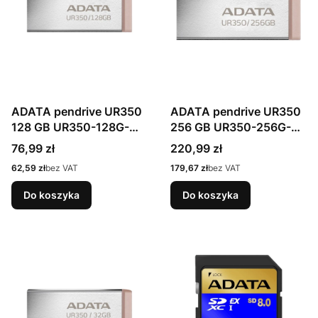
ADATA pendrive UR350
ADATA pendrive UR350
128 GB UR350-128G-
256 GB UR350-256G-
RSR/BG
RSR/BG
Cena
Cena
76,99 zł
220,99 zł
Cena
Cena
62,59 zł
bez VAT
179,67 zł
bez VAT
Do koszyka
Do koszyka