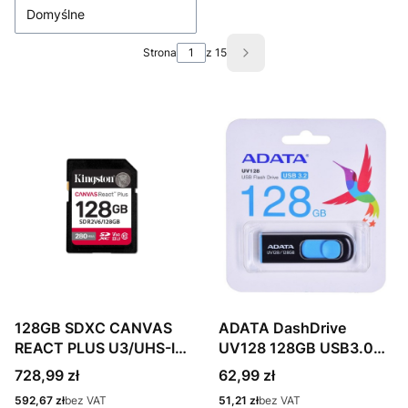
Domyślne
Strona
z 15
Następne produkty
128GB SDXC CANVAS
ADATA DashDrive
REACT PLUS U3/UHS-II
UV128 128GB USB3.0
280R/100W V60 FULL
Black-Blue
Cena
Cena
728,99 zł
62,99 zł
HD/4K
Cena
Cena
592,67 zł
bez VAT
51,21 zł
bez VAT