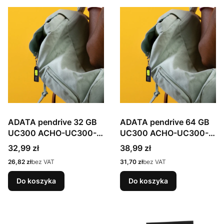
ADATA pendrive 32 GB
ADATA pendrive 64 GB
UC300 ACHO-UC300-
UC300 ACHO-UC300-
32G-RBK/GN
64G-RBK/GN
Cena
Cena
32,99 zł
38,99 zł
Cena
Cena
26,82 zł
bez VAT
31,70 zł
bez VAT
Do koszyka
Do koszyka