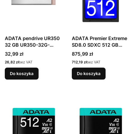
ADATA pendrive UR350
ADATA Premier Extreme
32 GB UR350-32G-
SD8.0 SDXC 512 GB
RSR/BG
Class 10 UHS-I/U3 V30
Cena
Cena
32,99 zł
875,99 zł
Cena
Cena
26,82 zł
bez VAT
712,19 zł
bez VAT
Do koszyka
Do koszyka