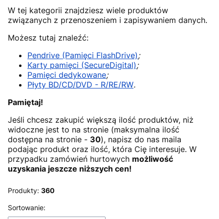
W tej kategorii znajdziesz wiele produktów
związanych z przenoszeniem i zapisywaniem danych.
Możesz tutaj znaleźć:
Pendrive (Pamięci FlashDrive)
;
Karty pamięci (SecureDigital)
;
Pamięci dedykowane
;
Płyty BD/CD/DVD - R/RE/RW
.
Pamiętaj!
Jeśli chcesz zakupić większą ilość produktów, niż
widoczne jest to na stronie (maksymalna ilość
dostępna na stronie -
30
), napisz do nas maila
podając produkt oraz ilość, która Cię interesuje. W
przypadku zamówień hurtowych
możliwość
uzyskania jeszcze niższych cen!
Produkty:
360
Lista produktów
Sortowanie: