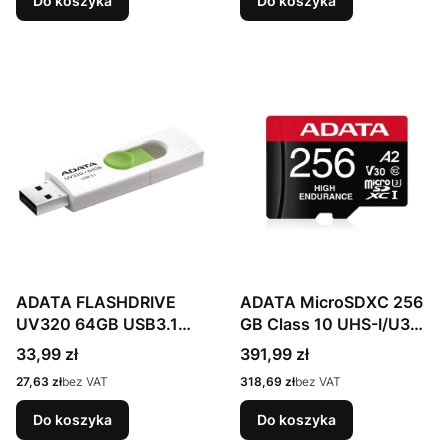
Do koszyka
Do koszyka
ADATA FLASHDRIVE
ADATA MicroSDXC 256
UV320 64GB USB3.1
GB Class 10 UHS-I/U3
White-Green
A2 V30
Cena
Cena
33,99 zł
391,99 zł
Cena
Cena
27,63 zł
bez VAT
318,69 zł
bez VAT
Do koszyka
Do koszyka