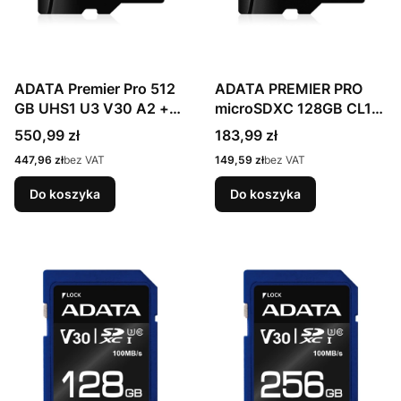
ADATA Premier Pro 512
ADATA PREMIER PRO
GB UHS1 U3 V30 A2 +
microSDXC 128GB CL10
adapter
UHS-I/U3 A2 V30
Cena
Cena
550,99 zł
183,99 zł
Cena
Cena
447,96 zł
bez VAT
149,59 zł
bez VAT
Do koszyka
Do koszyka