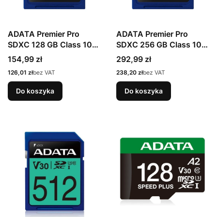
ADATA Premier Pro
ADATA Premier Pro
SDXC 128 GB Class 10
SDXC 256 GB Class 10
UHS-I/U3 V30
UHS-I/U3 V30
Cena
Cena
154,99 zł
292,99 zł
Cena
Cena
126,01 zł
bez VAT
238,20 zł
bez VAT
Do koszyka
Do koszyka