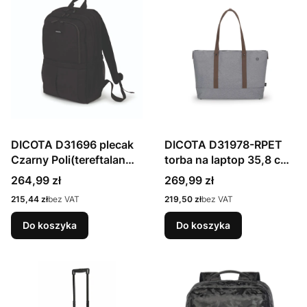
DICOTA D31696 plecak
DICOTA D31978-RPET
Czarny Poli(tereftalan
torba na laptop 35,8 cm
etylenu) (PET)
(14.1") Torba damska
Cena
Cena
264,99 zł
269,99 zł
Szary
Cena
Cena
215,44 zł
bez VAT
219,50 zł
bez VAT
Do koszyka
Do koszyka