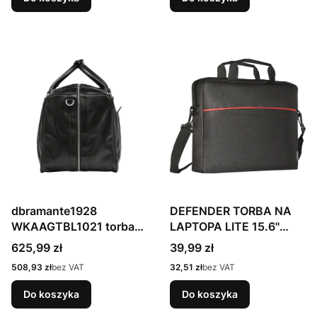
dbramante1928
DEFENDER TORBA NA
WKAAGTBL1021 torba
LAPTOPA LITE 15.6"
na laptop Czarny
CZARNA 26083
Cena
Cena
625,99 zł
39,99 zł
Cena
Cena
508,93 zł
bez VAT
32,51 zł
bez VAT
Do koszyka
Do koszyka