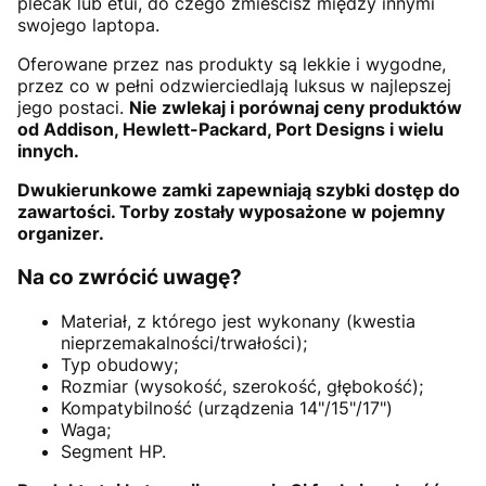
plecak lub etui, do czego zmieścisz między innymi
swojego laptopa.
Oferowane przez nas produkty są lekkie i wygodne,
przez co w pełni odzwierciedlają luksus w najlepszej
jego postaci.
Nie zwlekaj i porównaj ceny produktów
od Addison, Hewlett-Packard, Port Designs i wielu
innych.
Dwukierunkowe zamki zapewniają szybki dostęp do
zawartości. Torby zostały wyposażone w pojemny
organizer.
Na co zwrócić uwagę?
Materiał, z którego jest wykonany (kwestia
nieprzemakalności/trwałości);
Typ obudowy;
Rozmiar (wysokość, szerokość, głębokość);
Kompatybilność (urządzenia 14"/15"/17")
Waga;
Segment HP.