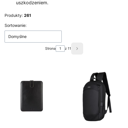
uszkodzeniem.
Produkty:
261
Lista produktów
Sortowanie:
Domyślne
Strona
z 11
Następne produkty