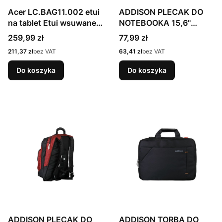
Acer LC.BAG11.002 etui
ADDISON PLECAK DO
na tablet Etui wsuwane
NOTEBOOKA 15,6"
Czarny, Zielony
KINGS
Cena
Cena
259,99 zł
77,99 zł
Cena
Cena
211,37 zł
bez VAT
63,41 zł
bez VAT
Do koszyka
Do koszyka
ADDISON PLECAK DO
ADDISON TORBA DO