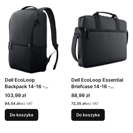
Dell EcoLoop
Dell EcoLoop Essential
Backpack 14-16 -
Briefcase 14-16 ­
CP3724
CC3624
Cena
Cena
103,99 zł
88,99 zł
Cena
Cena
84,54 zł
bez VAT
72,35 zł
bez VAT
Do koszyka
Do koszyka