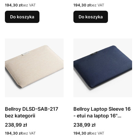
Cena
Cena
194,30 zł
bez VAT
194,30 zł
bez VAT
Do koszyka
Do koszyka
Bellroy DLSD-SAB-217
Bellroy Laptop Sleeve 16
bez kategorii
- etui na laptop 16"
(navy)
Cena
Cena
238,99 zł
238,99 zł
Cena
Cena
194,30 zł
bez VAT
194,30 zł
bez VAT