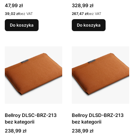
UPTOWN 15
40,6 cm (16") Plecak
Cena
Cena
47,99 zł
328,99 zł
Czarny
Cena
Cena
39,02 zł
bez VAT
267,47 zł
bez VAT
Do koszyka
Do koszyka
Bellroy DLSC-BRZ-213
Bellroy DLSD-BRZ-213
bez kategorii
bez kategorii
Cena
Cena
238,99 zł
238,99 zł