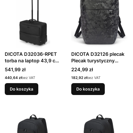
DICOTA D32036-RPET
DICOTA D32126 plecak
torba na laptop 43,9 cm
Plecak turystyczny
(17.3") Pokrowiec w typie
Kamuflaż Poliester
Cena
Cena
541,99 zł
224,99 zł
walizki na naóżkach
Cena
Cena
440,64 zł
bez VAT
182,92 zł
bez VAT
Czarny
Do koszyka
Do koszyka