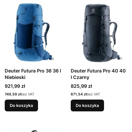
Deuter Futura Pro 36 36 l
Deuter Futura Pro 40 40
Niebieski
l Czarny
Cena
Cena
921,99 zł
825,99 zł
Cena
Cena
749,59 zł
bez VAT
671,54 zł
bez VAT
Do koszyka
Do koszyka