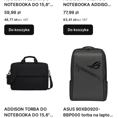
NOTEBOOKA DO 15,6"
NOTEBOOKA ADDISON
YALE 15
TRINITY 14
Cena
Cena
59,99 zł
77,99 zł
Cena
Cena
48,77 zł
bez VAT
63,41 zł
bez VAT
Do koszyka
Do koszyka
ADDISON TORBA DO
ASUS 90XB0920-
NOTEBOOKA DO 15,6"
BBP000 torba na laptop