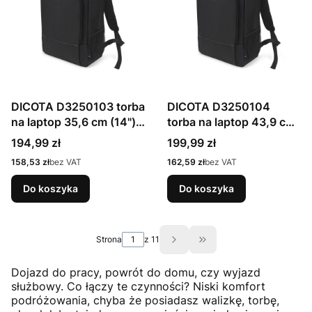
DICOTA D3250103 torba
DICOTA D3250104
na laptop 35,6 cm (14")
torba na laptop 43,9 cm
Plecak Czarny
(17.3") Plecak Czarny
Cena
Cena
194,99 zł
199,99 zł
Cena
Cena
158,53 zł
bez VAT
162,59 zł
bez VAT
Do koszyka
Do koszyka
Strona
z 11
Przejdź do ostatniej s
Dojazd do pracy, powrót do domu, czy wyjazd
służbowy. Co łączy te czynności? Niski komfort
podróżowania, chyba że posiadasz walizkę, torbę,