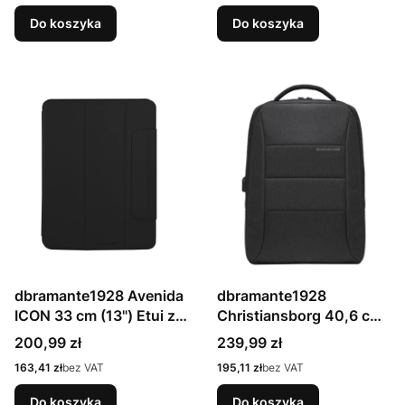
Do koszyka
Do koszyka
dbramante1928 Avenida
dbramante1928
ICON 33 cm (13") Etui z
Christiansborg 40,6 cm
klapką Czarny
(16") Plecak
Cena
Cena
200,99 zł
239,99 zł
Ciemnoszary
Cena
Cena
163,41 zł
bez VAT
195,11 zł
bez VAT
Do koszyka
Do koszyka