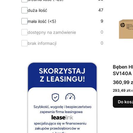
47
duża ilość
9
mała ilość (<5)
0
dostępny na zamówienie
0
brak informacji
Bęben H
SV140A 
Cena
360,99 z
Cena
293,49 zł
b
Do kos