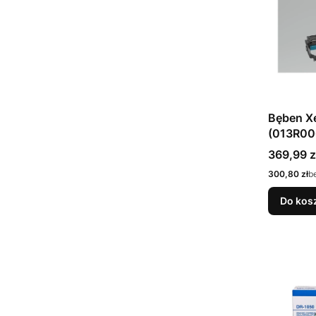
Bęben X
(013R00
40000st
Cena
369,99 z
Cena
300,80 zł
b
Do kos