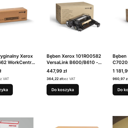
yginalny Xerox
Bęben Xerox 101R00582
Bęben
62 WorkCentre
VersaLink B600/B610 -
C7020
x/AltaLink
czarny
Cena
Cena
ł
447,99 zł
1 181,9
Cena
Cena
z VAT
364,22 zł
bez VAT
960,97 z
zyka
Do koszyka
Do k