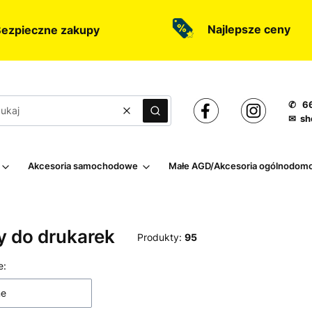
Najlepsze ceny
ezpieczne zakupy
✆ 66
Wyczyść
Szukaj
✉ sh
Akcesoria samochodowe
Małe AGD/Akcesoria ogólnodom
y do drukarek
Produkty:
95
 produktów
e:
ne