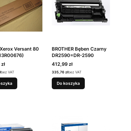
Xerox Versant 80
BROTHER Bęben Czarny
13R00676)
DR2590=DR-2590
Cena
 zł
412,99 zł
Cena
ł
bez VAT
335,76 zł
bez VAT
oszyka
Do koszyka