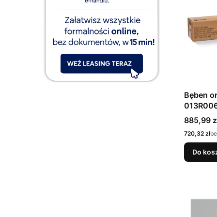
Bęben or
013R006
75xx/78x
Cena
885,99 z
C8000
Cena
720,32 zł
be
Do kos