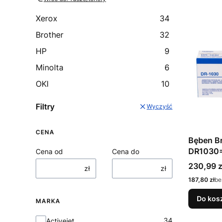
Xerox
34
Brother
32
HP
9
Minolta
6
OKI
10
Filtry
Wyczyść
CENA
Bęben Br
DR1030
Cena od
Cena do
10000 st
Cena
230,99 z
zł
zł
Cena
187,80 zł
be
Do kos
MARKA
Marka
34
Activejet