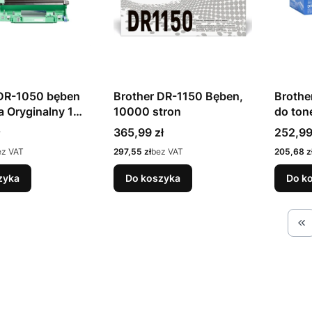
 DR-1050 bęben
Brother DR-1150 Bęben,
Brothe
a Oryginalny 1
10000 stron
do ton
szt.
Cena
Cena
365,99 zł
252,99
Cena
Cena
ez VAT
297,55 zł
bez VAT
205,68 z
zyka
Do koszyka
Do k
Wr