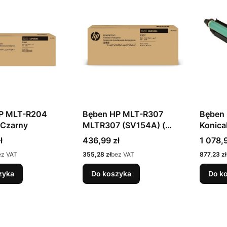
P MLT-R204
Bęben HP MLT-R307
Bęben 
Czarny
MLTR307 (SV154A) (
Konica
SV155A) SIT Variante
Tromm
Cena
Cena
ł
436,99 zł
1 078,9
Color
Cena
Cena
ez VAT
355,28 zł
bez VAT
877,23 zł
zyka
Do koszyka
Do k