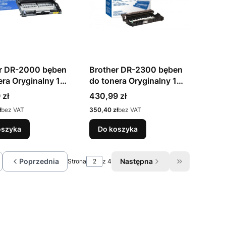
r DR-2000 bęben
Brother DR-2300 bęben
era Oryginalny 1
do tonera Oryginalny 1
szt.
Cena
 zł
430,99 zł
Cena
ł
bez VAT
350,40 zł
bez VAT
oszyka
Do koszyka
Poprzednia
Następna
Strona
z 4
óć do pierwszej strony z produktami
Przejdź do os