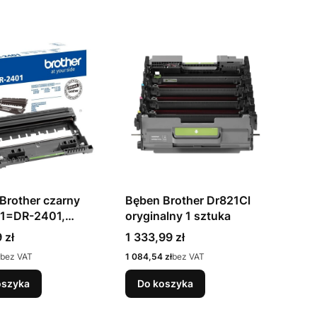
Brother czarny
Bęben Brother Dr821Cl
1=DR-2401,
oryginalny 1 sztuka
str.
Cena
 zł
1 333,99 zł
Cena
bez VAT
1 084,54 zł
bez VAT
oszyka
Do koszyka