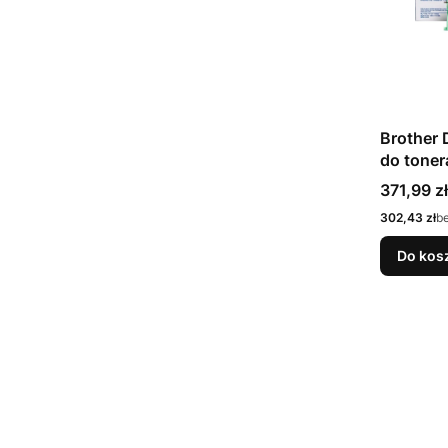
Brother
do toner
szt.
Cena
371,99 zł
Cena
302,43 zł
b
Do kos