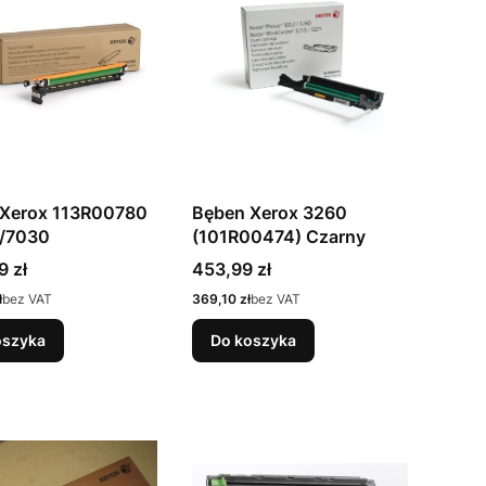
 Xerox 113R00780
Bęben Xerox 3260
/7030
(101R00474) Czarny
Cena
9 zł
453,99 zł
Cena
ł
bez VAT
369,10 zł
bez VAT
oszyka
Do koszyka