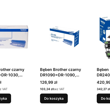
other czarny
Bęben Brother czarny
Bęben 
=DR-1030,
DR1090=DR-1090,
DR240
r.
10000 str.
12000 
Cena
Cena
ł
126,99 zł
420,99
Cena
Cena
z VAT
103,24 zł
bez VAT
342,27 zł
zyka
Do koszyka
Do k