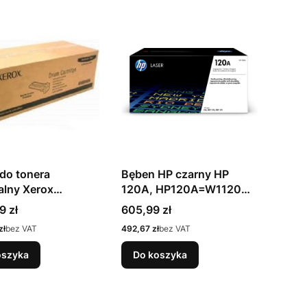
do tonera
Bęben HP czarny HP
alny Xerox
120A, HP120A=W1120A,
0670
16000 str.
Cena
9 zł
605,99 zł
Cena
zł
bez VAT
492,67 zł
bez VAT
oszyka
Do koszyka