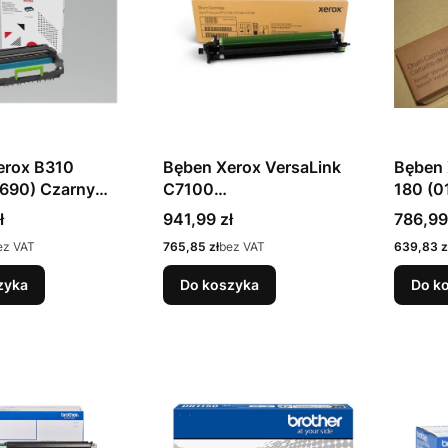
erox B310
Bęben Xerox VersaLink
Bęben 
690) Czarny
C7100
180 (0
r.
(C7120/C7125/C7130)
Cena
Cena
ł
941,99 zł
786,99
(013R00688)
Cena
Cena
ez VAT
765,85 zł
bez VAT
639,83 z
zyka
Do koszyka
Do k