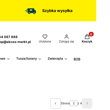
Szybka wysyłka
Produkty w kos
4 087 888
Ulubione
Zaloguj się
Koszyk
op@akces-markt.pl
owe
Tusze/tonery
Zwierzęta
B2B
Strona
z 4
Poprzednie produkty
Następne pro