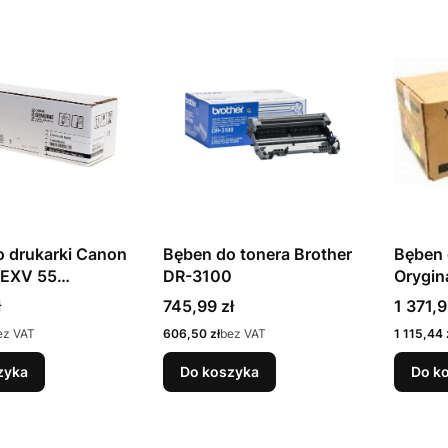
 drukarki Canon
Bęben do tonera Brother
Bęben 
EXV 55
DR-3100
Orygin
02)
013R0
Cena
Cena
ł
745,99 zł
1 371,9
Cena
Cena
ez VAT
606,50 zł
bez VAT
1 115,44 
zyka
Do koszyka
Do k