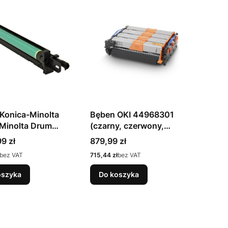
Konica-Minolta
Bęben OKI 44968301
Minolta Drum
(czarny, czerwony,
el DR-316 DR316
niebieski, żółty)
Cena
9 zł
879,99 zł
Cena
bez VAT
715,44 zł
bez VAT
oszyka
Do koszyka