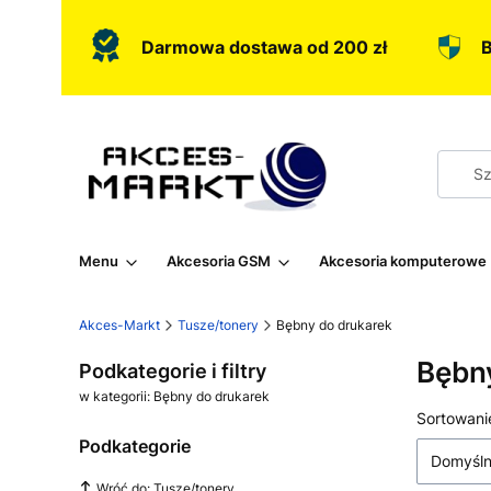
Darmowa dostawa od 200 zł
B
Menu
Akcesoria GSM
Akcesoria komputerowe
Akces-Markt
Tusze/tonery
Bębny do drukarek
Bębn
Podkategorie i filtry
w kategorii: Bębny do drukarek
Lista
Sortowani
Podkategorie
Domyśl
Wróć do: Tusze/tonery