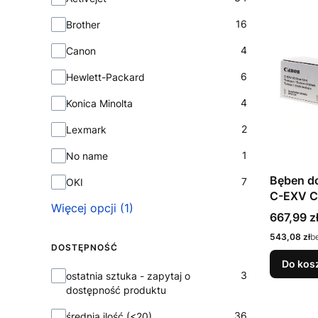
16
Brother
4
Canon
6
Hewlett-Packard
4
Konica Minolta
2
Lexmark
1
No name
Bęben do
7
OKI
C-EXV C
Więcej opcji (1)
(2186C0
Cena
667,99 z
Cena
543,08 zł
b
DOSTĘPNOŚĆ
Do kos
Dostępność
3
ostatnia sztuka - zapytaj o
dostępność produktu
36
średnia ilość (<20)