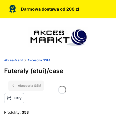
Darmowa dostawa od 200 zł
Akces-Markt
Akcesoria GSM
Futerały (etui)/case
Akcesoria GSM
Filtry
Produkty:
353