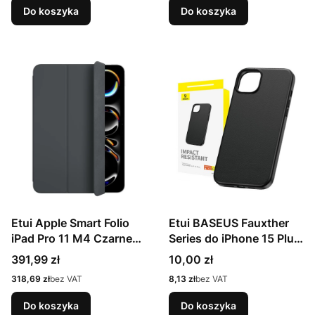
Do koszyka
Do koszyka
Etui Apple Smart Folio
Etui BASEUS Fauxther
iPad Pro 11 M4 Czarne
Series do iPhone 15 Plus
MW983ZM/A
(czarne)
Cena
Cena
391,99 zł
10,00 zł
Cena
Cena
318,69 zł
bez VAT
8,13 zł
bez VAT
Do koszyka
Do koszyka