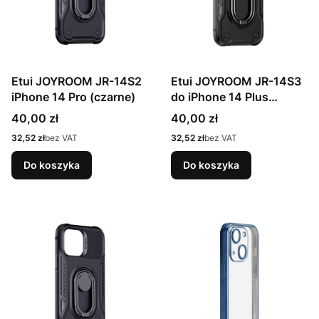
Etui JOYROOM JR-14S2
Etui JOYROOM JR-14S3
iPhone 14 Pro (czarne)
do iPhone 14 Plus
(czarne)
Cena
Cena
40,00 zł
40,00 zł
Cena
Cena
32,52 zł
bez VAT
32,52 zł
bez VAT
Do koszyka
Do koszyka