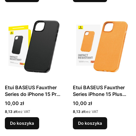
Etui BASEUS Fauxther
Etui BASEUS Fauxther
Series do iPhone 15 Pro
Series iPhone 15 Plus
Max (czarne)
(pomarańczowe)
Cena
Cena
10,00 zł
10,00 zł
Cena
Cena
8,13 zł
bez VAT
8,13 zł
bez VAT
Do koszyka
Do koszyka