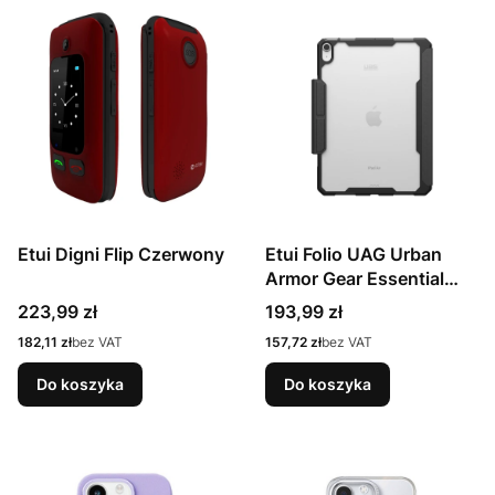
Etui Digni Flip Czerwony
Etui Folio UAG Urban
Armor Gear Essential
Armor do Apple iPad Air
Cena
Cena
223,99 zł
193,99 zł
11" (2024) i Air 10.9"
Cena
Cena
182,11 zł
bez VAT
157,72 zł
bez VAT
(2022 i 2020)
Do koszyka
Do koszyka