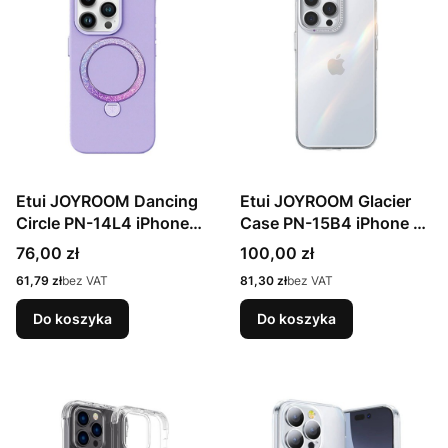
Etui JOYROOM Dancing
Etui JOYROOM Glacier
Circle PN-14L4 iPhone
Case PN-15B4 iPhone 15
14 Pro Max (fioletowe)
Pro Max (przezroczyste)
Cena
Cena
76,00 zł
100,00 zł
Cena
Cena
61,79 zł
bez VAT
81,30 zł
bez VAT
Do koszyka
Do koszyka