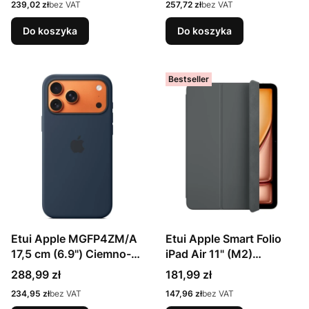
Cena
Cena
239,02 zł
bez VAT
257,72 zł
bez VAT
Do koszyka
Do koszyka
Bestseller
Etui Apple MGFP4ZM/A
Etui Apple Smart Folio
17,5 cm (6.9") Ciemno-
iPad Air 11" (M2)
Niebieski 100660873
antrazyt
Cena
Cena
288,99 zł
181,99 zł
Cena
Cena
234,95 zł
bez VAT
147,96 zł
bez VAT