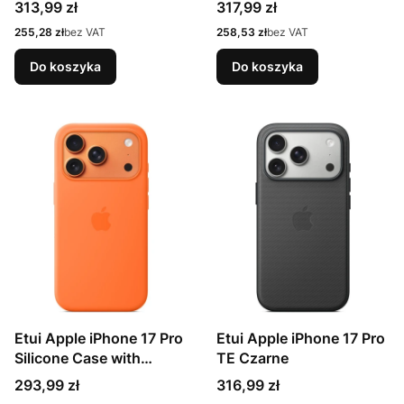
iPhone 15, MT3C3ZM/A
(MGFA4ZM/A)
Cena
Cena
313,99 zł
317,99 zł
Cena
Cena
255,28 zł
bez VAT
258,53 zł
bez VAT
Do koszyka
Do koszyka
Etui Apple iPhone 17 Pro
Etui Apple iPhone 17 Pro
Silicone Case with
TE Czarne
MagSafe – Orange
Cena
Cena
293,99 zł
316,99 zł