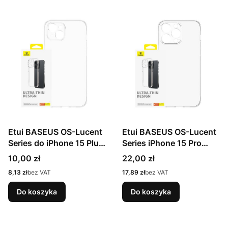
Etui BASEUS OS-Lucent
Etui BASEUS OS-Lucent
Series do iPhone 15 Plus
Series iPhone 15 Pro
(przezroczyste)
Max (przezroczyste)
Cena
Cena
10,00 zł
22,00 zł
Cena
Cena
8,13 zł
bez VAT
17,89 zł
bez VAT
Do koszyka
Do koszyka