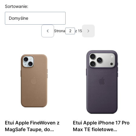
Lista produktów
Sortowanie:
Domyślne
Strona
z 15
Poprzednie produkty
Następne produkty
Etui Apple FineWoven z
Etui Apple iPhone 17 Pro
MagSafe Taupe, do
Max TE fioletowe