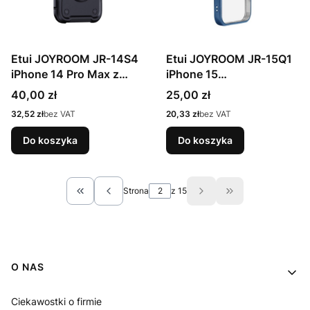
Etui JOYROOM JR-14S4
Etui JOYROOM JR-15Q1
iPhone 14 Pro Max z
iPhone 15
podstawką (czarne)
(jasnoniebieskie)
Cena
Cena
40,00 zł
25,00 zł
Cena
Cena
32,52 zł
bez VAT
20,33 zł
bez VAT
Do koszyka
Do koszyka
Strona
z 15
Wróć do pierwszej strony z produktami
Przejdź do ostat
Linki w stopce
O NAS
Ciekawostki o firmie