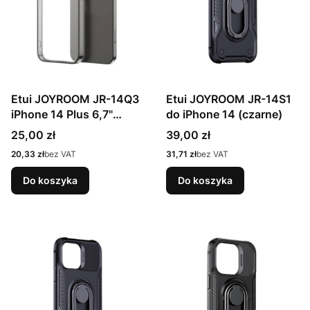
Etui JOYROOM JR-14Q3
Etui JOYROOM JR-14S1
iPhone 14 Plus 6,7"
do iPhone 14 (czarne)
(czarne)
Cena
Cena
25,00 zł
39,00 zł
Cena
Cena
20,33 zł
bez VAT
31,71 zł
bez VAT
Do koszyka
Do koszyka