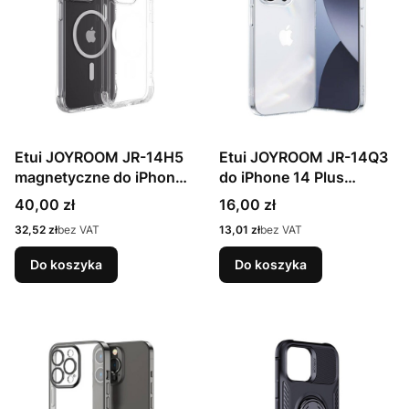
Etui JOYROOM JR-14H5
Etui JOYROOM JR-14Q3
magnetyczne do iPhone
do iPhone 14 Plus
14 (przezroczyste)
(przezroczyste)
Cena
Cena
40,00 zł
16,00 zł
Cena
Cena
32,52 zł
bez VAT
13,01 zł
bez VAT
Do koszyka
Do koszyka