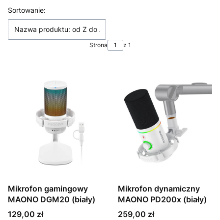
Lista produktów
Sortowanie:
Nazwa produktu: od Z do A
Strona
z 1
Mikrofon gamingowy
Mikrofon dynamiczny
MAONO DGM20 (biały)
MAONO PD200x (biały)
Cena
Cena
129,00 zł
259,00 zł