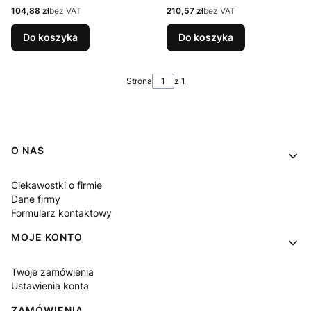
Cena
Cena
104,88 zł
bez VAT
210,57 zł
bez VAT
Do koszyka
Do koszyka
Strona
z 1
Linki w stopce
O NAS
Ciekawostki o firmie
Dane firmy
Formularz kontaktowy
MOJE KONTO
Twoje zamówienia
Ustawienia konta
ZAMÓWIENIA