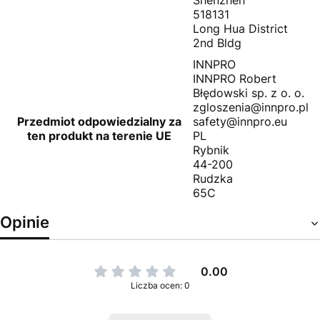
Shenzhen
518131
Long Hua District
2nd Bldg
INNPRO
INNPRO Robert
Błędowski sp. z o. o.
zgloszenia@innpro.pl
Przedmiot odpowiedzialny za
safety@innpro.eu
ten produkt na terenie UE
PL
Rybnik
44-200
Rudzka
65C
Opinie
0.00
Liczba ocen: 0