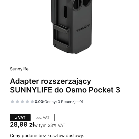
Sunnylife
Adapter rozszerzający
SUNNYLIFE do Osmo Pocket 3
0.00
(Oceny: 0 Recenzje: 0)
z VAT
bez VAT
Cena
28,99 zł
w tym 23% VAT
w tym
23%
VAT
Ceny podane bez kosztów dostawy.