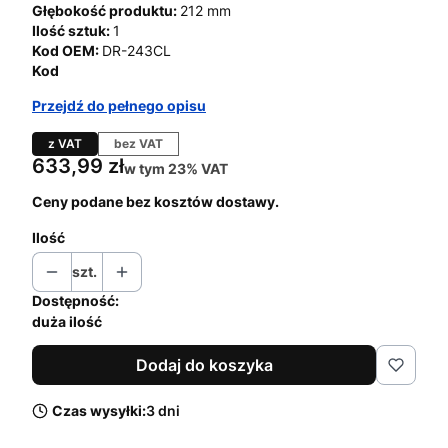
Głębokość produktu:
212 mm
Ilość sztuk:
1
Kod OEM:
DR-243CL
Kod
Przejdź do pełnego opisu
z VAT
bez VAT
Cena
633,99 zł
w tym 23% VAT
w tym
23%
VAT
Ceny podane bez kosztów dostawy.
Ilość
szt.
Dostępność:
duża ilość
Dodaj do koszyka
Czas wysyłki:
3 dni