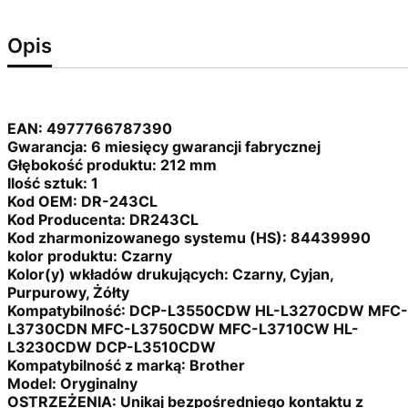
Opis
EAN:
4977766787390
Gwarancja:
6 miesięcy gwarancji fabrycznej
Głębokość produktu:
212 mm
Ilość sztuk:
1
Kod OEM:
DR-243CL
Kod Producenta:
DR243CL
Kod zharmonizowanego systemu (HS):
84439990
kolor produktu:
Czarny
Kolor(y) wkładów drukujących:
Czarny, Cyjan,
Purpurowy, Żółty
Kompatybilność:
DCP-L3550CDW HL-L3270CDW MFC-
L3730CDN MFC-L3750CDW MFC-L3710CW HL-
L3230CDW DCP-L3510CDW
Kompatybilność z marką:
Brother
Model:
Oryginalny
OSTRZEŻENIA:
Unikaj bezpośredniego kontaktu z