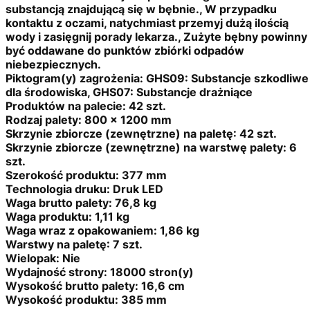
substancją znajdującą się w bębnie., W przypadku
kontaktu z oczami, natychmiast przemyj dużą ilością
wody i zasięgnij porady lekarza., Zużyte bębny powinny
być oddawane do punktów zbiórki odpadów
niebezpiecznych.
Piktogram(y) zagrożenia:
GHS09: Substancje szkodliwe
dla środowiska, GHS07: Substancje drażniące
Produktów na palecie:
42 szt.
Rodzaj palety:
800 x 1200 mm
Skrzynie zbiorcze (zewnętrzne) na paletę:
42 szt.
Skrzynie zbiorcze (zewnętrzne) na warstwę palety:
6
szt.
Szerokość produktu:
377 mm
Technologia druku:
Druk LED
Waga brutto palety:
76,8 kg
Waga produktu:
1,11 kg
Waga wraz z opakowaniem:
1,86 kg
Warstwy na paletę:
7 szt.
Wielopak:
Nie
Wydajność strony:
18000 stron(y)
Wysokość brutto palety:
16,6 cm
Wysokość produktu:
385 mm