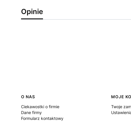
Opinie
Linki w stopce
O NAS
MOJE K
Ciekawostki o firmie
Twoje zam
Dane firmy
Ustawieni
Formularz kontaktowy