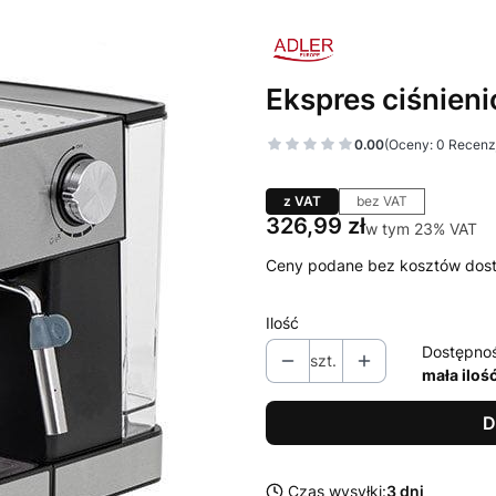
Ekspres ciśnie
0.00
(Oceny: 0 Recenzj
z VAT
bez VAT
Cena
326,99 zł
w tym 23% VAT
w tym
23%
VAT
Ceny podane bez kosztów dos
Ilość
Dostępno
szt.
mała iloś
D
Czas wysyłki:
3 dni