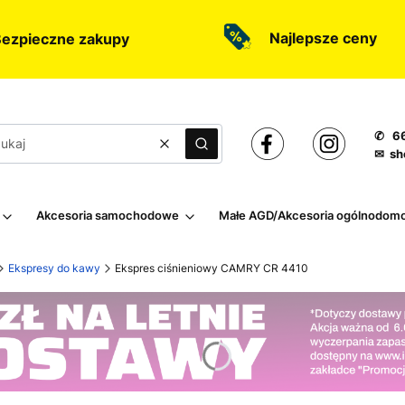
Najlepsze ceny
ezpieczne zakupy
✆ 66
Wyczyść
Szukaj
✉ sh
Akcesoria samochodowe
Małe AGD/Akcesoria ogólnodom
Ekspresy do kawy
Ekspres ciśnieniowy CAMRY CR 4410