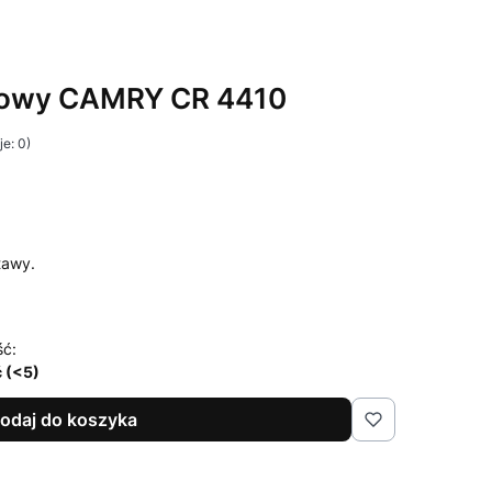
niowy CAMRY CR 4410
e: 0)
tawy.
ść:
ć (<5)
odaj do koszyka