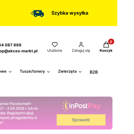
Szybka wysyłka
Produkty w kos
4 087 888
Ulubione
Zaloguj się
Koszyk
op@akces-markt.pl
owe
Tusze/tonery
Zwierzęta
B2B