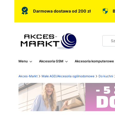
Darmowa dostawa od 200 zł
B
Menu
Akcesoria GSM
Akcesoria komputerowe
Akces-Markt
Małe AGD/Akcesoria ogólnodomowe
Do kuchni