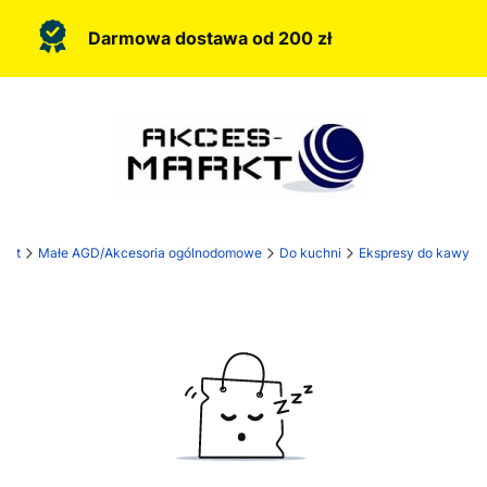
Darmowa dostawa od 200 zł
rkt
Małe AGD/Akcesoria ogólnodomowe
Do kuchni
Ekspresy do kawy