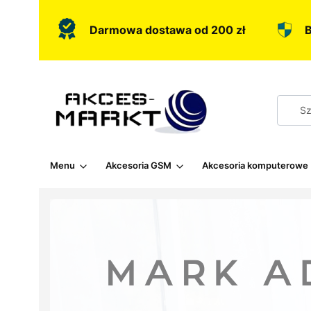
Darmowa dostawa od 200 zł
B
Menu
Akcesoria GSM
Akcesoria komputerowe