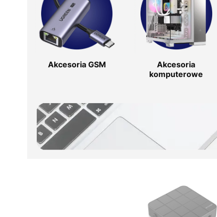
Akcesoria GSM
Akcesoria
komputerowe