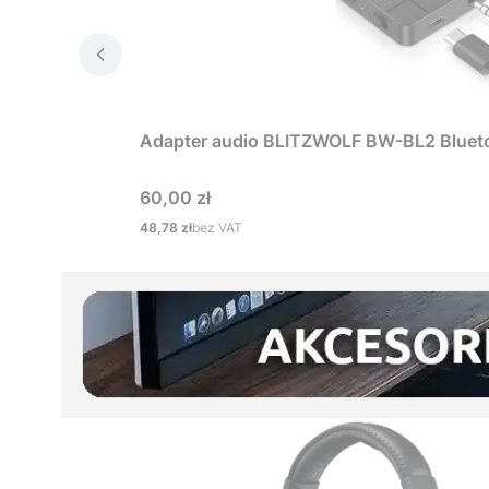
Adapter audio BLITZWOLF BW-BL2 Bluet
Cena
60,00 zł
Cena
48,78 zł
bez VAT