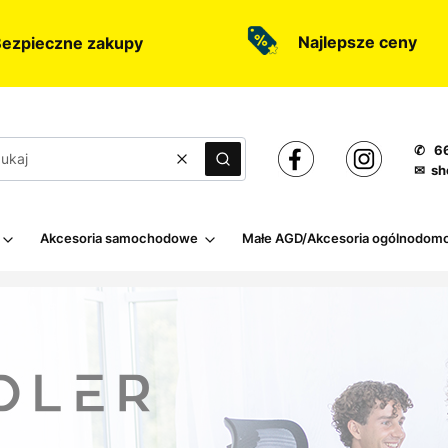
Najlepsze ceny
ezpieczne zakupy
✆ 66
Wyczyść
Szukaj
✉ sh
Akcesoria samochodowe
Małe AGD/Akcesoria ogólnodom