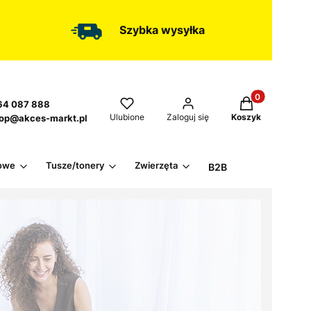
Szybka wysyłka
Produkty w kos
4 087 888
Ulubione
Zaloguj się
Koszyk
op@akces-markt.pl
owe
Tusze/tonery
Zwierzęta
B2B