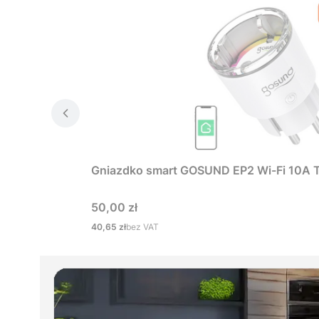
Gniazdko smart GOSUND EP2 Wi-Fi 10A 
Cena
50,00 zł
Cena
40,65 zł
bez VAT