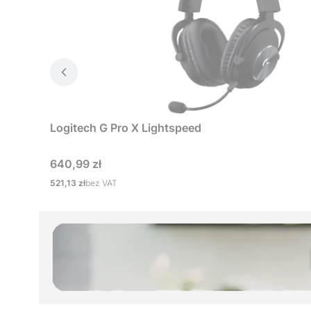
Logitech G Pro X Lightspeed
Cena
640,99 zł
Cena
521,13 zł
bez VAT