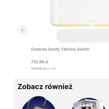
Centrala Somfy Tahoma Switch
Cena
710,99 zł
Cena
578,04 zł
bez VAT
Zobacz również