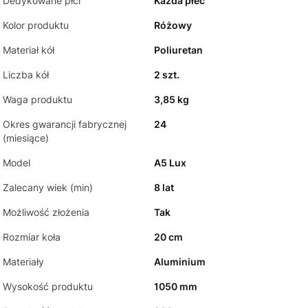
Dedykowane płci
Każda płeć
Kolor produktu
Różowy
Materiał kół
Poliuretan
Liczba kół
2 szt.
Waga produktu
3,85 kg
Okres gwarancji fabrycznej
24
(miesiące)
Model
A5 Lux
Zalecany wiek (min)
8 lat
Możliwość złożenia
Tak
Rozmiar koła
20 cm
Materiały
Aluminium
Wysokość produktu
1050 mm