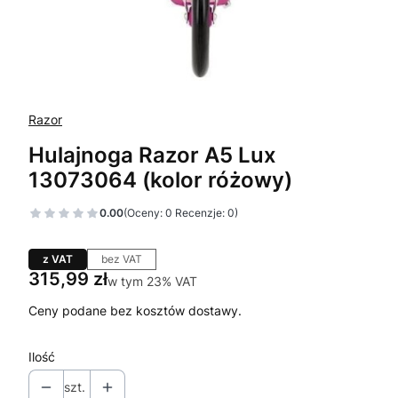
Razor
Hulajnoga Razor A5 Lux
13073064 (kolor różowy)
0.00
(Oceny: 0 Recenzje: 0)
z VAT
bez VAT
Cena
315,99 zł
w tym 23% VAT
w tym
23%
VAT
Ceny podane bez kosztów dostawy.
Ilość
szt.