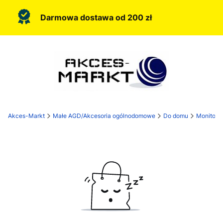
Darmowa dostawa od 200 zł
Akces-Markt
Małe AGD/Akcesoria ogólnodomowe
Do domu
Monitorin