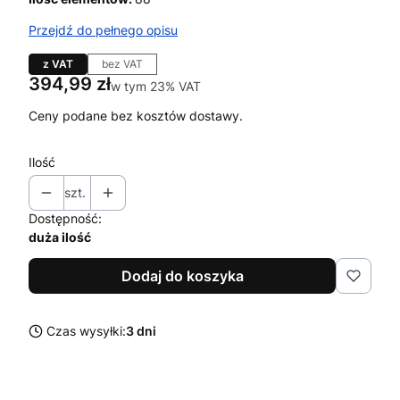
Przejdź do pełnego opisu
z VAT
bez VAT
Cena
394,99 zł
w tym 23% VAT
w tym
23%
VAT
Ceny podane bez kosztów dostawy.
Ilość
szt.
Dostępność:
duża ilość
Dodaj do koszyka
Czas wysyłki:
3 dni