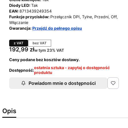
Diody LED:
Tak
EAN:
8713439249354
Funkcje przycisków:
Przełącznik DPI, Tylne, Przedni, Off,
Włączanie
Gwarancja:
Przejdź do pełnego opisu
z VAT
bez VAT
Cena
192,99 zł
w tym 23% VAT
w tym
23%
VAT
Ceny podane bez kosztów dostawy.
ostatnia sztuka - zapytaj o dostępność
Dostępność:
produktu
Powiadom mnie o dostępności
Opis