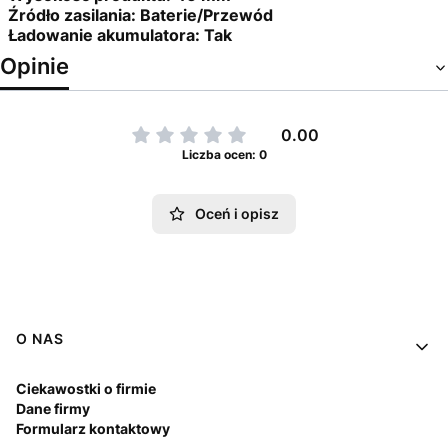
Źródło zasilania:
Baterie/Przewód
Ładowanie akumulatora:
Tak
Opinie
0.00
Liczba ocen: 0
Oceń i opisz
Linki w stopce
O NAS
Ciekawostki o firmie
Dane firmy
Formularz kontaktowy