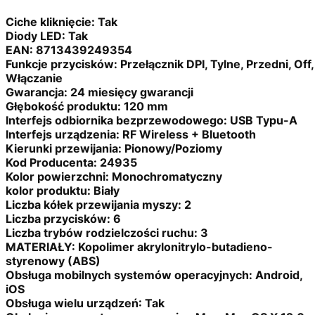
Ciche kliknięcie:
Tak
Diody LED:
Tak
EAN:
8713439249354
Funkcje przycisków:
Przełącznik DPI, Tylne, Przedni, Off,
Włączanie
Gwarancja:
24 miesięcy gwarancji
Głębokość produktu:
120 mm
Interfejs odbiornika bezprzewodowego:
USB Typu-A
Interfejs urządzenia:
RF Wireless + Bluetooth
Kierunki przewijania:
Pionowy/Poziomy
Kod Producenta:
24935
Kolor powierzchni:
Monochromatyczny
kolor produktu:
Biały
Liczba kółek przewijania myszy:
2
Liczba przycisków:
6
Liczba trybów rodzielczości ruchu:
3
MATERIAŁY:
Kopolimer akrylonitrylo-butadieno-
styrenowy (ABS)
Obsługa mobilnych systemów operacyjnych:
Android,
iOS
Obsługa wielu urządzeń:
Tak