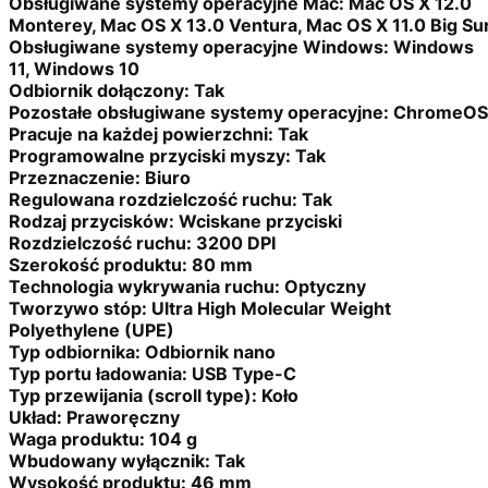
Obsługiwane systemy operacyjne Mac:
Mac OS X 12.0
Monterey, Mac OS X 13.0 Ventura, Mac OS X 11.0 Big Su
Obsługiwane systemy operacyjne Windows:
Windows
11, Windows 10
Odbiornik dołączony:
Tak
Pozostałe obsługiwane systemy operacyjne:
ChromeOS
Pracuje na każdej powierzchni:
Tak
Programowalne przyciski myszy:
Tak
Przeznaczenie:
Biuro
Regulowana rozdzielczość ruchu:
Tak
Rodzaj przycisków:
Wciskane przyciski
Rozdzielczość ruchu:
3200 DPI
Szerokość produktu:
80 mm
Technologia wykrywania ruchu:
Optyczny
Tworzywo stóp:
Ultra High Molecular Weight
Polyethylene (UPE)
Typ odbiornika:
Odbiornik nano
Typ portu ładowania:
USB Type-C
Typ przewijania (scroll type):
Koło
Układ:
Praworęczny
Waga produktu:
104 g
Wbudowany wyłącznik:
Tak
Wysokość produktu:
46 mm