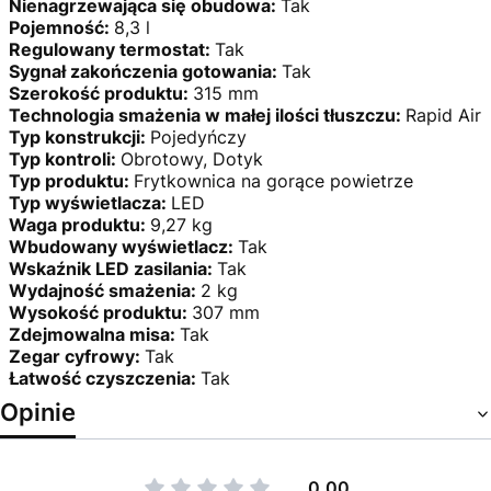
Nienagrzewająca się obudowa:
Tak
Pojemność:
8,3 l
Regulowany termostat:
Tak
Sygnał zakończenia gotowania:
Tak
Szerokość produktu:
315 mm
Technologia smażenia w małej ilości tłuszczu:
Rapid Air
Typ konstrukcji:
Pojedyńczy
Typ kontroli:
Obrotowy, Dotyk
Typ produktu:
Frytkownica na gorące powietrze
Typ wyświetlacza:
LED
Waga produktu:
9,27 kg
Wbudowany wyświetlacz:
Tak
Wskaźnik LED zasilania:
Tak
Wydajność smażenia:
2 kg
Wysokość produktu:
307 mm
Zdejmowalna misa:
Tak
Zegar cyfrowy:
Tak
Łatwość czyszczenia:
Tak
Opinie
0.00