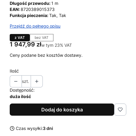
Długość przewodu:
1 m
EAN:
8720389015373
Funkcja pieczenia:
Tak, Tak
Przejdź do pełnego opisu
z VAT
bez VAT
Cena
1 947,99 zł
w tym 23% VAT
w tym
23%
VAT
Ceny podane bez kosztów dostawy.
Ilość
szt.
Dostępność:
duża ilość
Dodaj do koszyka
Czas wysyłki:
3 dni