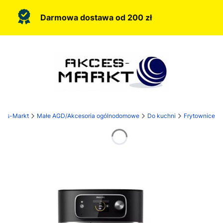
Darmowa dostawa od 200 zł
ces-Markt
Małe AGD/Akcesoria ogólnodomowe
Do kuchni
Frytownice