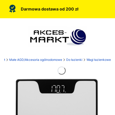
Darmowa dostawa od 200 zł
rkt
Małe AGD/Akcesoria ogólnodomowe
Do łazienki
Wagi łazienkowe