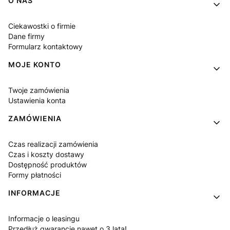
Linki w stopce
O NAS
Ciekawostki o firmie
Dane firmy
Formularz kontaktowy
MOJE KONTO
Twoje zamówienia
Ustawienia konta
ZAMÓWIENIA
Czas realizacji zamówienia
Czas i koszty dostawy
Dostępność produktów
Formy płatności
INFORMACJE
Informacje o leasingu
Przedłuż gwarancję nawet o 3 lata!