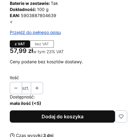
Baterie w zestawie:
Tak
Dokładność:
100 g
EAN:
5903887804639
<
Przejdź do pełnego opisu
z VAT
bez VAT
Cena
57,99 zł
w tym 23% VAT
w tym
23%
VAT
Ceny podane bez kosztów dostawy.
Ilość
szt.
Dostępność:
mała ilość (<5)
Dodaj do koszyka
Czas wysyłki:
3 dni