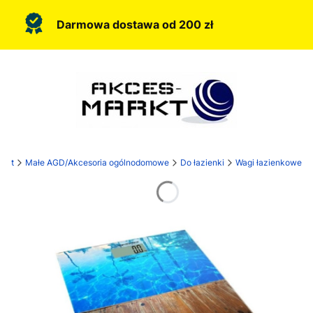
Darmowa dostawa od 200 zł
rkt
Małe AGD/Akcesoria ogólnodomowe
Do łazienki
Wagi łazienkowe