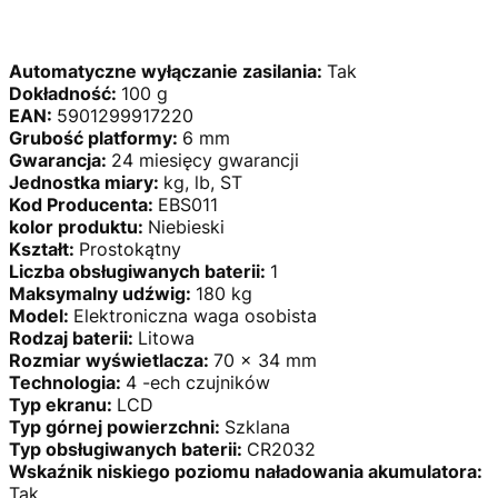
Automatyczne wyłączanie zasilania:
Tak
Dokładność:
100 g
EAN:
5901299917220
Grubość platformy:
6 mm
Gwarancja:
24 miesięcy gwarancji
Jednostka miary:
kg, lb, ST
Kod Producenta:
EBS011
kolor produktu:
Niebieski
Kształt:
Prostokątny
Liczba obsługiwanych baterii:
1
Maksymalny udźwig:
180 kg
Model:
Elektroniczna waga osobista
Rodzaj baterii:
Litowa
Rozmiar wyświetlacza:
70 x 34 mm
Technologia:
4 -ech czujników
Typ ekranu:
LCD
Typ górnej powierzchni:
Szklana
Typ obsługiwanych baterii:
CR2032
Wskaźnik niskiego poziomu naładowania akumulatora:
Tak