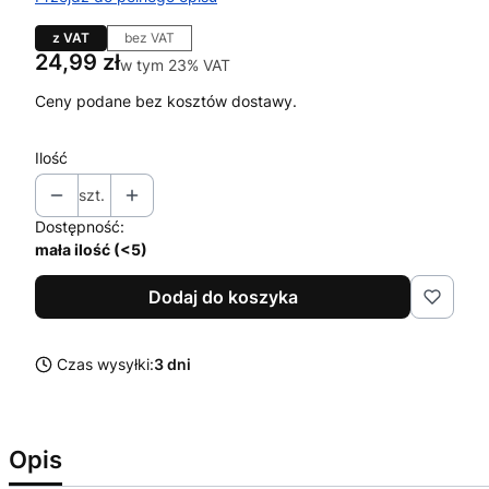
z VAT
bez VAT
Cena
24,99 zł
w tym 23% VAT
w tym
23%
VAT
Ceny podane bez kosztów dostawy.
Ilość
szt.
Dostępność:
mała ilość (<5)
Dodaj do koszyka
Czas wysyłki:
3 dni
Opis