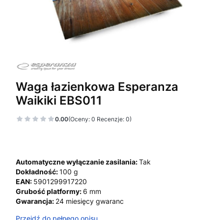
Waga łazienkowa Esperanza
Waikiki EBS011
0.00
(Oceny: 0 Recenzje: 0)
Automatyczne wyłączanie zasilania:
Tak
Dokładność:
100 g
EAN:
5901299917220
Grubość platformy:
6 mm
Gwarancja:
24 miesięcy gwaranc
Przejdź do pełnego opisu